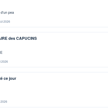
s d'un pea
oût 2026
IAIRE des CAPUCINS
ME
t 2026
é ce jour
. 2026