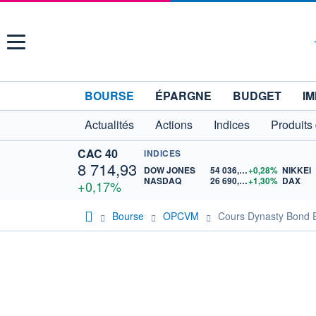
Menu
BOURSE
ÉPARGNE
BUDGET
IM
Actualités
Actions
Indices
Produits
CAC 40
INDICES
8 714,93
DOW JONES
54 036,93
+0,28%
NIKKEI
NASDAQ
26 690,62
+1,30%
DAX
+0,17%
Bourse
OPCVM
Cours Dynasty Bond 