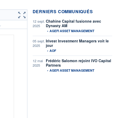
DERNIERS COMMUNIQUÉS
Chahine Capital fusionne avec
12 sept.
Dynasty AM
.
2025
information fournie par
•
AGEFI ASSET MANAGEMENT
Irivest Investment Managers voit le
05 sept.
jour
2025
information fournie par
•
AOF
Frédéric Salomon rejoint IVO Capital
12 mai
Partners
2025
information fournie par
•
AGEFI ASSET MANAGEMENT