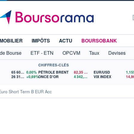
MOBILIER
IMPÔTS
ACTU
BOURSOBANK
 de Bourse
ETF - ETN
OPCVM
Taux
Devises
CHIFFRES-CLÉS
65 606,71
0,00%
PÉTROLE BRENT
82,35
$US
EUR/USD
26 319,45
+0,69%
ONCE D'OR
4 342,26
$US
VIX INDEX
14,9
Euro Short Term B EUR Acc