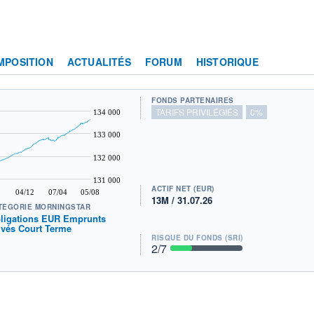
MPOSITION
ACTUALITÉS
FORUM
HISTORIQUE
FONDS PARTENAIRES
TARIFS PRIVILÉGIÉS
0%
134 000
133 000
132 000
131 000
ACTIF NET (EUR)
04/12
07/04
05/08
13M / 31.07.26
TÉGORIE MORNINGSTAR
ligations EUR Emprunts
ivés Court Terme
RISQUE DU FONDS (SRI)
2
/7