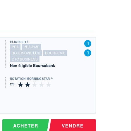
ÉLIGIBILITÉ
PEA
PEA-PME
BOURSOVIE LUX
BOURSOVIE
CTO BUSINESS
Non éligible Boursobank
NOTATION MORNINGSTAR ⁽¹⁾
ACHETER
VENDRE