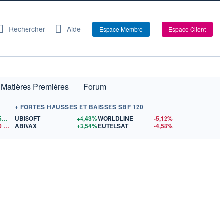
Rechercher
Aide
Espace Membre
Espace Client
Matières Premières
Forum
+ FORTES HAUSSES ET BAISSES SBF 120
1,1559
$US
UBISOFT
+4,43%
WORLDLINE
-5,12%
0
$US
ABIVAX
+3,54%
EUTELSAT
-4,58%