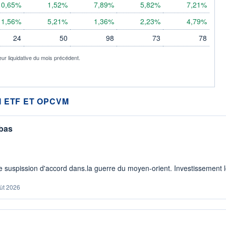
0,65%
1,52%
7,89%
5,82%
7,21%
1,56%
5,21%
1,36%
2,23%
4,79%
24
50
98
73
78
eur liquidative du mois précédent.
 ETF ET OPCVM
 bas
 suspission d'accord dans.la guerre du moyen-orient. Investissement lo
ût 2026