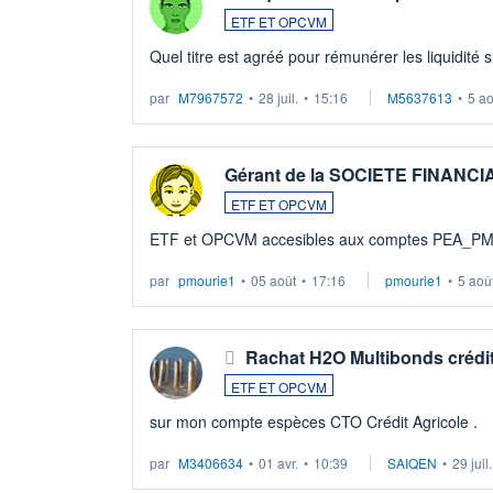
ETF ET OPCVM
Quel titre est agréé pour rémunérer les liquidité 
par
M7967572
•
28 juil.
•
15:16
M5637613
•
5 a
Gérant de la SOCIETE FINANC
ETF ET OPCVM
ETF et OPCVM accesibles aux comptes PEA_P
par
pmourie1
•
05 août
•
17:16
pmourie1
•
5 aoû
Rachat H2O Multibonds crédit
ETF ET OPCVM
sur mon compte espèces CTO Crédit Agricole .
par
M3406634
•
01 avr.
•
10:39
SAIQEN
•
29 juil