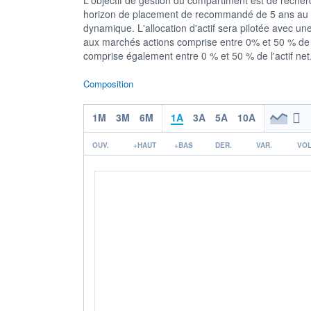
horizon de placement de recommandé de 5 ans au trav
dynamique. L'allocation d'actif sera pilotée avec u
aux marchés actions comprise entre 0% et 50 % de l'
comprise également entre 0 % et 50 % de l'actif net
Composition
1M
3M
6M
1A
3A
5A
10A
OUV.
+HAUT
+BAS
DER.
VAR.
VOL