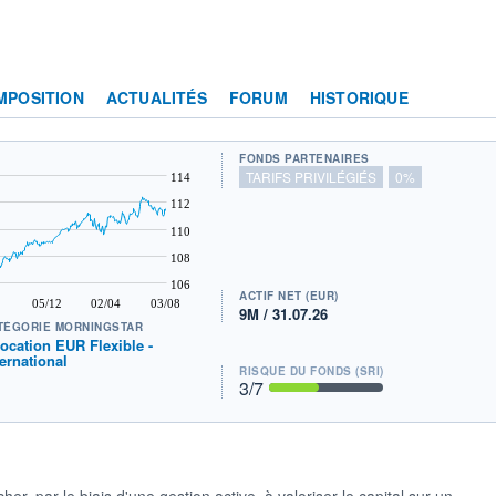
MPOSITION
ACTUALITÉS
FORUM
HISTORIQUE
FONDS PARTENAIRES
TARIFS PRIVILÉGIÉS
0%
114
112
110
108
106
ACTIF NET (EUR)
05/12
02/04
03/08
9M / 31.07.26
TÉGORIE MORNINGSTAR
location EUR Flexible -
ternational
RISQUE DU FONDS (SRI)
3
/7
er, par le biais d'une gestion active, à valoriser le capital sur un