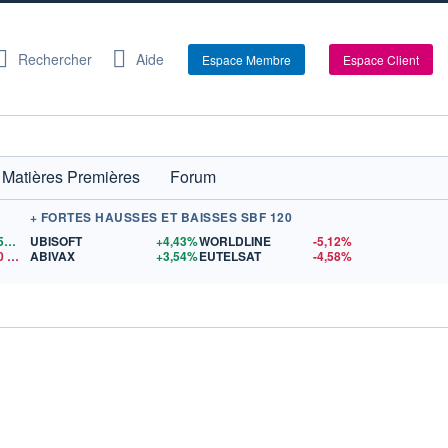
Rechercher
Aide
Espace Membre
Espace Client
Matières Premières
Forum
+ FORTES HAUSSES ET BAISSES SBF 120
1,1559
$US
UBISOFT
+4,43%
WORLDLINE
-5,12%
0
$US
ABIVAX
+3,54%
EUTELSAT
-4,58%