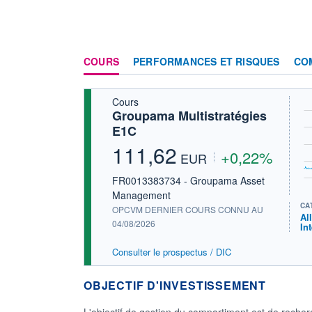
COURS
PERFORMANCES ET RISQUES
CO
Cours
Groupama Multistratégies
E1C
111,62
+0,22%
EUR
FR0013383734 - Groupama Asset
Management
CA
OPCVM DERNIER COURS CONNU AU
Al
04/08/2026
In
Consulter le prospectus / DIC
OBJECTIF D'INVESTISSEMENT
L'objectif de gestion du compartiment est de recherch