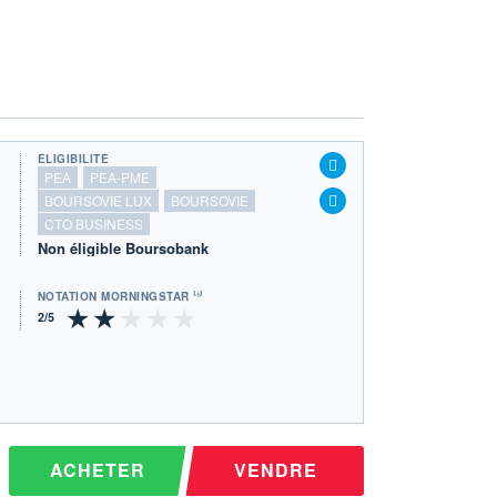
ÉLIGIBILITÉ
PEA
PEA-PME
BOURSOVIE LUX
BOURSOVIE
CTO BUSINESS
Non éligible Boursobank
NOTATION MORNINGSTAR ⁽¹⁾
ACHETER
VENDRE