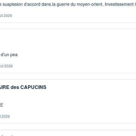
 suspission d'accord dans.la guerre du moyen-orient. Investissement lo
ût 2026
s d'un pea
oût 2026
IAIRE des CAPUCINS
ME
t 2026