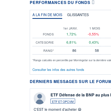
PERFORMANCES DU FONDS
A LA FIN DE MOIS
GLISSANTES
1er JANV.
1 MOIS
1,72%
-0,55%
FONDS
6,81%
0,43%
CATEGORIE
86
58
RANG*
*Rangs calculés en percentile par Morningstar sur la dernière val
Consulter les infos des autres fonds
DERNIERS MESSAGES SUR LE FORUM
ETF Défense de la BNP au plus
ETF ET OPCVM
C'EST le moment d'acheter 😄​