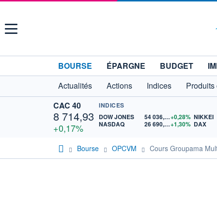
Menu
BOURSE
ÉPARGNE
BUDGET
IM
Actualités
Actions
Indices
Produits
CAC 40
INDICES
8 714,93
DOW JONES
54 036,93
+0,28%
NIKKEI
NASDAQ
26 690,62
+1,30%
DAX
+0,17%
Bourse
OPCVM
Cours Groupama Mult