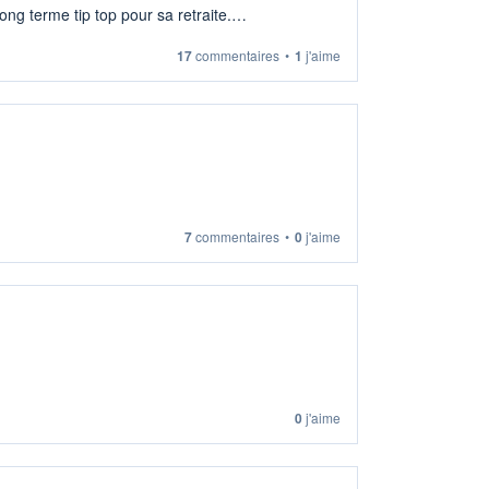
ng terme tip top pour sa retraite.
17
commentaires
•
1
j'aime
7
commentaires
•
0
j'aime
0
j'aime