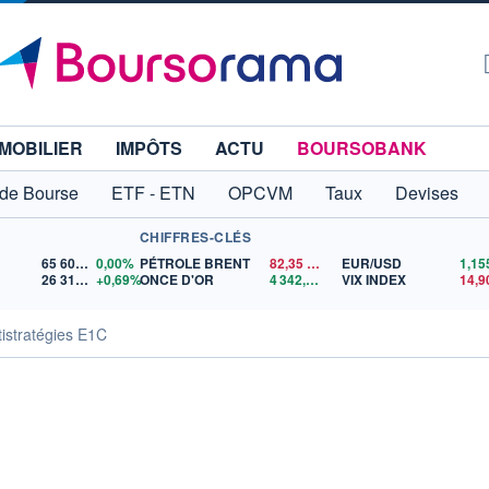
MOBILIER
IMPÔTS
ACTU
BOURSOBANK
 de Bourse
ETF - ETN
OPCVM
Taux
Devises
CHIFFRES-CLÉS
65 606,71
0,00%
PÉTROLE BRENT
82,35
$US
EUR/USD
26 319,45
+0,69%
ONCE D'OR
4 342,26
$US
VIX INDEX
14,9
istratégies E1C