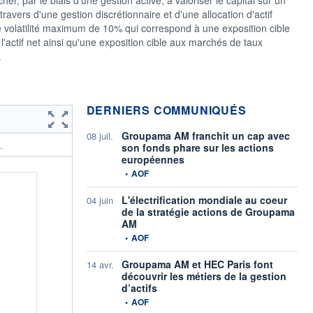
ers d'une gestion discrétionnaire et d'une allocation d'actif
ne volatilité maximum de 10% qui correspond à une exposition cible
actif net ainsi qu'une exposition cible aux marchés de taux
.
DERNIERS COMMUNIQUÉS
Groupama AM franchit un cap avec
08 juil.
son fonds phare sur les actions
.
européennes
information fournie par
•
AOF
L'électrification mondiale au coeur
04 juin
de la stratégie actions de Groupama
AM
information fournie par
•
AOF
Groupama AM et HEC Paris font
14 avr.
découvrir les métiers de la gestion
d’actifs
information fournie par
•
AOF