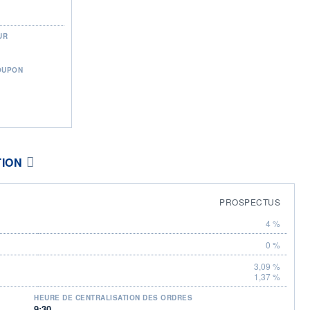
UR
OUPON
TION
PROSPECTUS
4 %
0 %
3,09 %
1,37 %
HEURE DE CENTRALISATION DES ORDRES
9:30