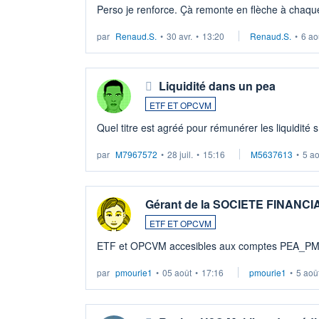
Perso je renforce. Çà remonte en flèche à chaque
LU3 ...
par
Renaud.S.
•
30 avr.
•
13:20
Renaud.S.
•
6 ao
Liquidité dans un pea
ETF ET OPCVM
Quel titre est agréé pour rémunérer les liquidité 
par
M7967572
•
28 juil.
•
15:16
M5637613
•
5 a
Gérant de la SOCIETE FINANC
ETF ET OPCVM
ETF et OPCVM accesibles aux comptes PEA_P
par
pmourie1
•
05 août
•
17:16
pmourie1
•
5 aoû