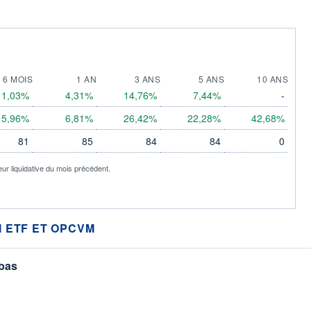
6 MOIS
1 AN
3 ANS
5 ANS
10 ANS
1,03%
4,31%
14,76%
7,44%
-
5,96%
6,81%
26,42%
22,28%
42,68%
81
85
84
84
0
eur liquidative du mois précédent.
 ETF ET OPCVM
 bas