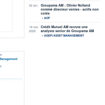
Groupama AM : Olivier Nolland
02 avr.
nommé directeur ventes - actifs non
cotés
information fournie par
•
AOF
Crédit Mutuel AM recrute une
19 nov.
analyste senior de Groupama AM
2025
information fournie par
•
AGEFI ASSET MANAGEMENT
ON
Management
N