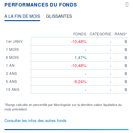
PERFORMANCES DU FONDS
A LA FIN DE MOIS
GLISSANTES
FONDS
CATEGORIE
RANG*
-10,48%
-
0
1er JANV.
-
-
0
1 MOIS
1,47%
-
0
6 MOIS
-10,48%
-
0
1 AN
-
-
0
3 ANS
-9,24%
-
0
5 ANS
-
-
0
10 ANS
*Rangs calculés en percentile par Morningstar sur la dernière valeur liquidative du
mois précédent.
Consulter les infos des autres fonds