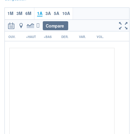
1M
3M
6M
1A
3A
5A
10A
Compare
r
OUV.
+HAUT
+BAS
DER.
VAR.
VOL.