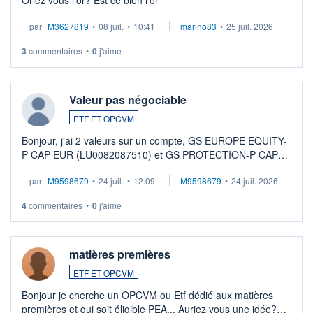
par
M3627819
•
08 juil.
•
10:41
marino83
•
25 juil. 2026
3
commentaires
•
0
j'aime
Valeur pas négociable
ETF ET OPCVM
Bonjour, j'ai 2 valeurs sur un compte, GS EUROPE EQUITY-
P CAP EUR (LU0082087510) et GS PROTECTION-P CAP
EUR (LU0546913194), que je souhaite vendre. Lorsque je
par
M9598679
•
24 juil.
•
12:09
M9598679
•
24 juil. 2026
veux procéder à la vente, on me signale ...
4
commentaires
•
0
j'aime
matières premières
ETF ET OPCVM
Bonjour je cherche un OPCVM ou Etf dédié aux matières
premières et qui soit éligible PEA... Auriez vous une idée?