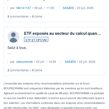
Merci de vos conseils
par
M4141137
•
09 juil.
•
11:09
SAIQEN
•
23 juil. 2026
5
commentaires
•
0
j'aime
ETF exposés au secteur du calcul quan…
ETF ET OPCVM
Salut à tous,
Je cherche à investir sur le secteur du calcul quantique, mais
par
jeboursicote
•
22 juil.
•
14:39
SAIQEN
•
22 juil. 2026
via un ETF plutôt que des actions individuelles.
2
commentaires
•
0
j'aime
Idéalement, je voudrais qu'il soit éligible au PEA.
Pour l' ...
L'ensemble des analyses et/ou recommandations présentes sur le forum
BOURSORAMA sont uniquement élaborées par les membres qui en sont émetteurs.
Agissant exclusivement en qualité de canal de diffusion, BOURSORAMA n'a participé
en aucune manière à leur élaboration ni exercé aucun pouvoir discrétionnaire quant à
leur sélection. Les informations contenues dans ces analyses et/ou recommandations
ont été retranscrites "en l'état", sans déclaration ni garantie d'aucune sorte. Les