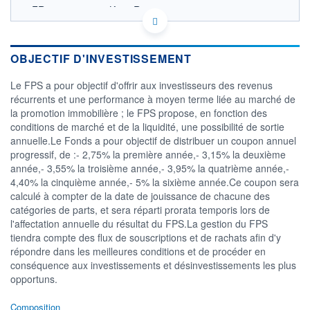
FR0013221900 - Keys Reim
OPCVM DERNIER COURS CONNU AU 31/12/2023
OBJECTIF D'INVESTISSEMENT
CATÉGORIE MORNINGSTAR
Obligations Autres
Le FPS a pour objectif d'offrir aux investisseurs des revenus
FONDS PARTENAIRES
récurrents et une performance à moyen terme liée au marché de
TARIFS PRIVILÉGIÉS
0%
la promotion immobilière ; le FPS propose, en fonction des
conditions de marché et de la liquidité, une possibilité de sortie
ÉLIGIBILITÉ
PEA
PEA-PME
BOURSOVIE LUX
BOURSOVIE
annuelle.Le Fonds a pour objectif de distribuer un coupon annuel
CTO BUSINESS
progressif, de :- 2,75% la première année,- 3,15% la deuxième
Non éligible Boursobank
année,- 3,55% la troisième année,- 3,95% la quatrième année,-
4,40% la cinquième année,- 5% la sixième année.Ce coupon sera
ACTIF NET (EUR)
calculé à compter de la date de jouissance de chacune des
23M / 31.12.21
catégories de parts, et sera réparti prorata temporis lors de
l'affectation annuelle du résultat du FPS.La gestion du FPS
NOTATION MORNINGSTAR ⁽¹⁾
tiendra compte des flux de souscriptions et de rachats afin d'y
répondre dans les meilleures conditions et de procéder en
conséquence aux investissements et désinvestissements les plus
RISQUE DU FONDS (SRI)
0
/7
opportuns.
Composition
+ PORTEFEUILLE
+ LISTE