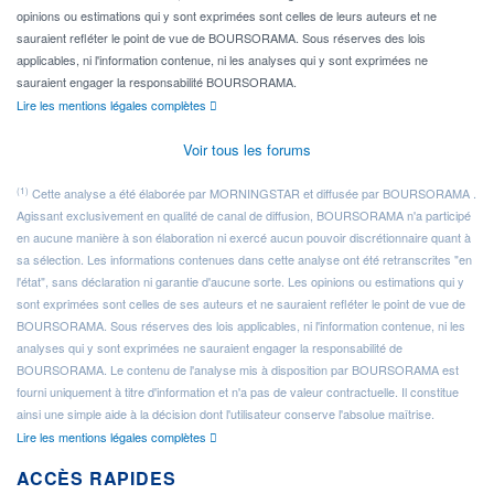
opinions ou estimations qui y sont exprimées sont celles de leurs auteurs et ne
sauraient refléter le point de vue de BOURSORAMA. Sous réserves des lois
applicables, ni l'information contenue, ni les analyses qui y sont exprimées ne
sauraient engager la responsabilité BOURSORAMA.
Lire les mentions légales complètes
Voir tous les forums
(1)
Cette analyse a été élaborée par MORNINGSTAR et diffusée par BOURSORAMA .
Agissant exclusivement en qualité de canal de diffusion, BOURSORAMA n'a participé
en aucune manière à son élaboration ni exercé aucun pouvoir discrétionnaire quant à
sa sélection. Les informations contenues dans cette analyse ont été retranscrites "en
l'état", sans déclaration ni garantie d'aucune sorte. Les opinions ou estimations qui y
sont exprimées sont celles de ses auteurs et ne sauraient refléter le point de vue de
BOURSORAMA. Sous réserves des lois applicables, ni l'information contenue, ni les
analyses qui y sont exprimées ne sauraient engager la responsabilité de
BOURSORAMA. Le contenu de l'analyse mis à disposition par BOURSORAMA est
fourni uniquement à titre d'information et n'a pas de valeur contractuelle. Il constitue
ainsi une simple aide à la décision dont l'utilisateur conserve l'absolue maîtrise.
Lire les mentions légales complètes
ACCÈS RAPIDES