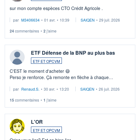
sur mon compte espèces CTO Crédit Agricole .
par
M3406634
•
01 avr.
•
10:39
SAIQEN
•
29 juil. 2026
24
commentaires
•
2
j'aime
ETF Défense de la BNP au plus bas
ETF ET OPCVM
C'EST le moment d'acheter 😄​
Perso je renforce. Çà remonte en flèche à chaque
suspission d'accord dans.la guerre du moyen-orient.
par
Renaud.S.
•
30 avr.
•
13:20
SAIQEN
•
26 juil. 2026
Investissement long terme tip top pour sa retraite.
LU3 ...
15
commentaires
•
1
j'aime
L'OR
ETF ET OPCVM
Oriez vous l'or? Est ce bien l'or