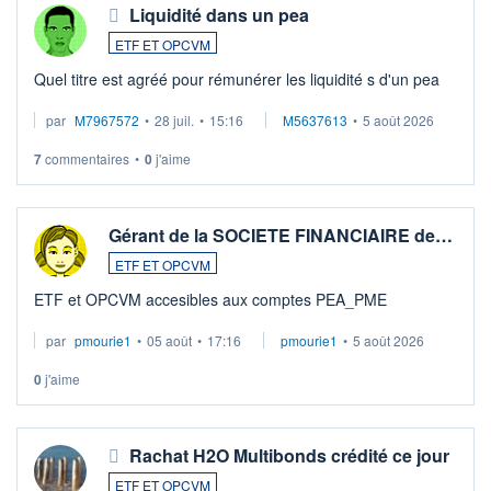
Liquidité dans un pea
ETF ET OPCVM
Quel titre est agréé pour rémunérer les liquidité s d'un pea
par
M7967572
•
28 juil.
•
15:16
M5637613
•
5 août 2026
7
commentaires
•
0
j'aime
Gérant de la SOCIETE FINANCIAIRE de…
ETF ET OPCVM
ETF et OPCVM accesibles aux comptes PEA_PME
par
pmourie1
•
05 août
•
17:16
pmourie1
•
5 août 2026
0
j'aime
Rachat H2O Multibonds crédité ce jour
ETF ET OPCVM