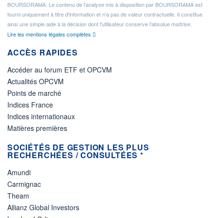
BOURSORAMA. Le contenu de l'analyse mis à disposition par BOURSORAMA est
fourni uniquement à titre d'information et n'a pas de valeur contractuelle. Il constitue
ainsi une simple aide à la décision dont l'utilisateur conserve l'absolue maîtrise.
Lire les mentions légales complètes
ACCÈS RAPIDES
Accéder au forum ETF et OPCVM
Actualités OPCVM
Points de marché
Indices France
Indices internationaux
Matières premières
SOCIÉTÉS DE GESTION LES PLUS
RECHERCHÉES / CONSULTÉES *
Amundi
Carmignac
Theam
Allianz Global Investors