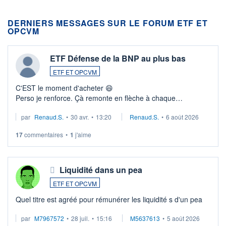
DERNIERS MESSAGES SUR LE FORUM ETF ET
OPCVM
ETF Défense de la BNP au plus bas
ETF ET OPCVM
C'EST le moment d'acheter 😄​
Perso je renforce. Çà remonte en flèche à chaque
suspission d'accord dans.la guerre du moyen-orient.
par
Renaud.S.
•
30 avr.
•
13:20
Renaud.S.
•
6 août 2026
Investissement long terme tip top pour sa retraite.
LU3 ...
17
commentaires
•
1
j'aime
Liquidité dans un pea
ETF ET OPCVM
Quel titre est agréé pour rémunérer les liquidité s d'un pea
par
M7967572
•
28 juil.
•
15:16
M5637613
•
5 août 2026