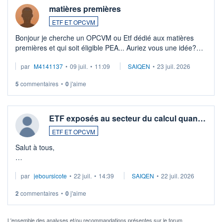
matières premières
ETF ET OPCVM
Bonjour je cherche un OPCVM ou Etf dédié aux matières
premières et qui soit éligible PEA... Auriez vous une idée?
Merci de vos conseils
par
M4141137
•
09 juil.
•
11:09
SAIQEN
•
23 juil. 2026
5
commentaires
•
0
j'aime
ETF exposés au secteur du calcul quan…
ETF ET OPCVM
Salut à tous,
Je cherche à investir sur le secteur du calcul quantique, mais
par
jeboursicote
•
22 juil.
•
14:39
SAIQEN
•
22 juil. 2026
via un ETF plutôt que des actions individuelles.
2
commentaires
•
0
j'aime
Idéalement, je voudrais qu'il soit éligible au PEA.
Pour l' ...
L'ensemble des analyses et/ou recommandations présentes sur le forum