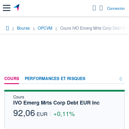
Menu
Connexion
Bourse
OPCVM
Cours IVO Emerg Mrts Corp Debt EU
COURS
PERFORMANCES ET RISQUES
Cours
COMPOSITION
IVO Emerg Mrts Corp Debt EUR Inc
ACTUALITÉS
92,06
+0,11%
EUR
FORUM
HISTORIQUE