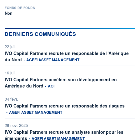
FONDS DE FONDS
Non
DERNIERS COMMUNIQUÉS
22 juil.
IVO Capital Partners recrute un responsable de l’Amérique
information fournie par
du Nord
•
AGEFI ASSET MANAGEMENT
16 juil.
IVO Capital Partners accélère son développement en
information fournie par
Amérique du Nord
•
AOF
04 févr.
informati
IVO Capital Partners recrute un responsable des risques
•
AGEFI ASSET MANAGEMENT
26 nov. 2025
IVO Capital Partners recrute un analyste senior pour les
information fournie par
émergents
•
AGEFI ASSET MANAGEMENT