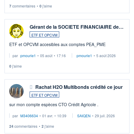
7
commentaires
•
0
j'aime
Gérant de la SOCIETE FINANCIAIRE de…
ETF ET OPCVM
ETF et OPCVM accesibles aux comptes PEA_PME
par
pmourie1
•
05 août
•
17:16
pmourie1
•
5 août 2026
0
j'aime
Rachat H2O Multibonds crédité ce jour
ETF ET OPCVM
sur mon compte espèces CTO Crédit Agricole .
par
M3406634
•
01 avr.
•
10:39
SAIQEN
•
29 juil. 2026
24
commentaires
•
2
j'aime