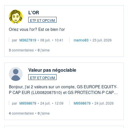
L'OR
ETF ET OPCVM
Oriez vous l'or? Est ce bien l'or
par
M3627819
•
08 juil.
•
10:41
marino83
•
25 juil. 2026
3
commentaires
•
0
j'aime
Valeur pas négociable
ETF ET OPCVM
Bonjour, j'ai 2 valeurs sur un compte, GS EUROPE EQUITY-
P CAP EUR (LU0082087510) et GS PROTECTION-P CAP
EUR (LU0546913194), que je souhaite vendre. Lorsque je
par
M9598679
•
24 juil.
•
12:09
M9598679
•
24 juil. 2026
veux procéder à la vente, on me signale ...
4
commentaires
•
0
j'aime