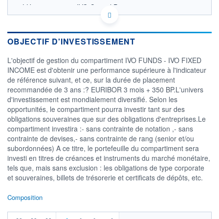
LU1732804163 - IVO Capital Partners
OPCVM DERNIER COURS CONNU AU 05/08/2026
Consulter le prospectus / DIC
OBJECTIF D'INVESTISSEMENT
98
L'objectif de gestion du compartiment IVO FUNDS - IVO FIXED
96
INCOME est d'obtenir une performance supérieure à l'indicateur
94
de référence suivant, et ce, sur la durée de placement
92
recommandée de 3 ans :? EURIBOR 3 mois + 350 BP.L'univers
90
d'investissement est mondialement diversifié. Selon les
03/12
08/04
opportunités, le compartiment pourra investir tant sur des
obligations souveraines que sur des obligations d'entreprises.Le
CATÉGORIE MORNINGSTAR
compartiment investira :- sans contrainte de notation ,- sans
Obligations Marchés
contrainte de devises,- sans contrainte de rang (senior et/ou
Emergents Emprunts
Privés Dominante EUR
subordonnées) A ce titre, le portefeuille du compartiment sera
investi en titres de créances et instruments du marché monétaire,
FONDS PARTENAIRES
tels que, mais sans exclusion : les obligations de type corporate
TARIFS PRIVILÉGIÉS
0%
et souveraines, billets de trésorerie et certificats de dépôts, etc.
ÉLIGIBILITÉ
PEA
PEA-PME
BOURSOVIE LUX
BOURSOVIE
Composition
CTO BUSINESS
Non éligible Boursobank