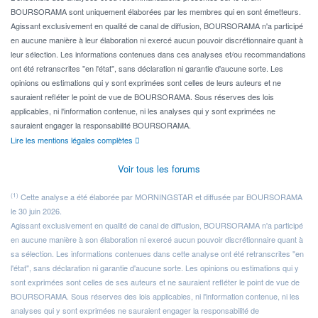
BOURSORAMA sont uniquement élaborées par les membres qui en sont émetteurs.
Agissant exclusivement en qualité de canal de diffusion, BOURSORAMA n'a participé
en aucune manière à leur élaboration ni exercé aucun pouvoir discrétionnaire quant à
leur sélection. Les informations contenues dans ces analyses et/ou recommandations
ont été retranscrites "en l'état", sans déclaration ni garantie d'aucune sorte. Les
opinions ou estimations qui y sont exprimées sont celles de leurs auteurs et ne
sauraient refléter le point de vue de BOURSORAMA. Sous réserves des lois
applicables, ni l'information contenue, ni les analyses qui y sont exprimées ne
sauraient engager la responsabilité BOURSORAMA.
Lire les mentions légales complètes
Voir tous les forums
(1)
Cette analyse a été élaborée par MORNINGSTAR et diffusée par BOURSORAMA
le 30 juin 2026.
Agissant exclusivement en qualité de canal de diffusion, BOURSORAMA n'a participé
en aucune manière à son élaboration ni exercé aucun pouvoir discrétionnaire quant à
sa sélection. Les informations contenues dans cette analyse ont été retranscrites "en
l'état", sans déclaration ni garantie d'aucune sorte. Les opinions ou estimations qui y
sont exprimées sont celles de ses auteurs et ne sauraient refléter le point de vue de
BOURSORAMA. Sous réserves des lois applicables, ni l'information contenue, ni les
analyses qui y sont exprimées ne sauraient engager la responsabilité de