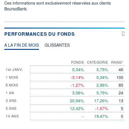
Ces informations sont exclusivement réservées aux clients
BoursoBank.
PERFORMANCES DU FONDS
A LA FIN DE MOIS
GLISSANTES
FONDS
CATEGORIE
RANG*
0,34%
5,75%
46
1er JANV.
-3,14%
0,34%
100
1 MOIS
-1,27%
2,96%
85
6 MOIS
3,56%
5,75%
24
1 AN
20,94%
17,26%
13
3 ANS
12,42%
-1,67%
5
5 ANS
-
19,47%
0
10 ANS