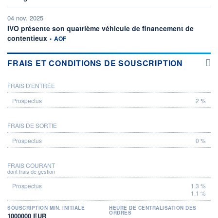
04 nov. 2025
IVO présente son quatrième véhicule de financement de
information fournie par
contentieux
•
AOF
FRAIS ET CONDITIONS DE SOUSCRIPTION
FRAIS D'ENTRÉE
PROSPECTUS
2 %
FRAIS DE SORTIE
0 %
FRAIS COURANT
dont frais de gestion
1,3 %
1,1 %
SOUSCRIPTION MIN. INITIALE
HEURE DE CENTRALISATION DES
ORDRES
1000000 EUR