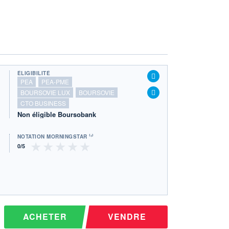
ÉLIGIBILITÉ
PEA
PEA-PME
BOURSOVIE LUX
BOURSOVIE
CTO BUSINESS
Non éligible Boursobank
NOTATION MORNINGSTAR ⁽¹⁾
ACHETER
VENDRE