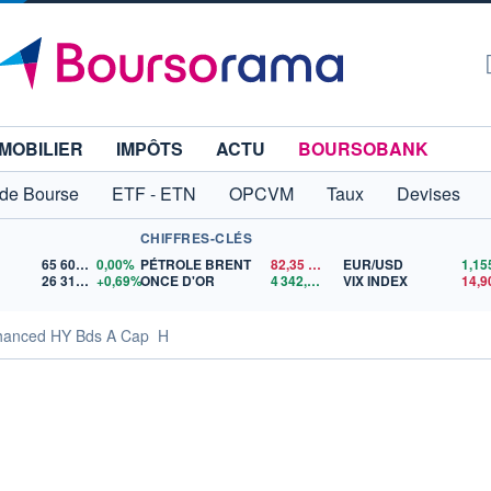
MOBILIER
IMPÔTS
ACTU
BOURSOBANK
 de Bourse
ETF - ETN
OPCVM
Taux
Devises
CHIFFRES-CLÉS
65 606,71
0,00%
PÉTROLE BRENT
82,35
$US
EUR/USD
26 319,45
+0,69%
ONCE D'OR
4 342,26
$US
VIX INDEX
14,9
anced HY Bds A Cap  H