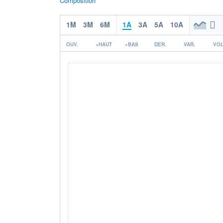
Composition
1M
3M
6M
1A
3A
5A
10A
OUV.
+HAUT
+BAS
DER.
VAR.
VOL