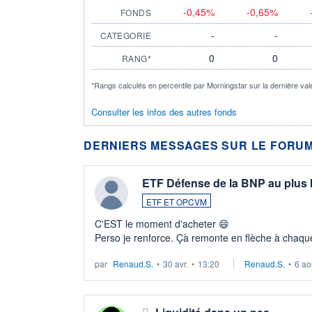
-0,45%
-0,65%
FONDS
-
-
CATEGORIE
0
0
RANG*
*Rangs calculés en percentile par Morningstar sur la dernière val
Consulter les infos des autres fonds
DERNIERS MESSAGES SUR LE FORUM
ETF Défense de la BNP au plus
ETF ET OPCVM
C'EST le moment d'acheter 😄​
Perso je renforce. Çà remonte en flèche à chaque
LU3 ...
par
Renaud.S.
•
30 avr.
•
13:20
Renaud.S.
•
6 ao