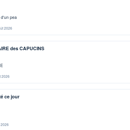
s d'un pea
oût 2026
IAIRE des CAPUCINS
ME
t 2026
é ce jour
. 2026