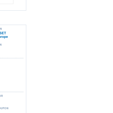
ON
SET
rope
N
UR
OUPON