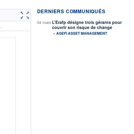
DERNIERS COMMUNIQUÉS
L’Erafp désigne trois gérants pour
04 mars
couvrir son risque de change
.
information fournie par
•
AGEFI ASSET MANAGEMENT