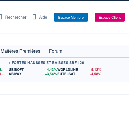
Rechercher
Aide
Espace Membre
Espace Client
Matières Premières
Forum
+ FORTES HAUSSES ET BAISSES SBF 120
1,1559
$US
UBISOFT
+4,43%
WORLDLINE
-5,12%
0
$US
ABIVAX
+3,54%
EUTELSAT
-4,58%