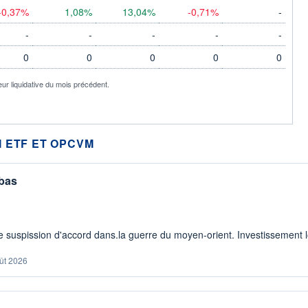
-0,37%
1,08%
13,04%
-0,71%
-
-
-
-
-
-
0
0
0
0
0
eur liquidative du mois précédent.
 ETF ET OPCVM
 bas
 suspission d'accord dans.la guerre du moyen-orient. Investissement lo
ût 2026