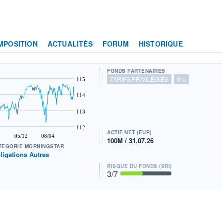
MPOSITION
ACTUALITÉS
FORUM
HISTORIQUE
FONDS PARTENAIRES
TARIFS PRIVILÉGIÉS
0%
115
114
113
112
ACTIF NET (EUR)
05/12
08/04
100M / 31.07.26
TÉGORIE MORNINGSTAR
ligations Autres
RISQUE DU FONDS (SRI)
3
/7