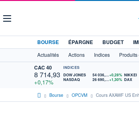
Menu
BOURSE
ÉPARGNE
BUDGET
IM
Actualités
Actions
Indices
Produits
CAC 40
INDICES
8 714,93
DOW JONES
54 036,93
+0,28%
NIKKEI
NASDAQ
26 690,62
+1,30%
DAX
+0,17%
Bourse
OPCVM
Cours AXAWF US Enh