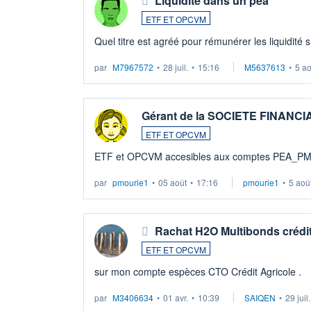
Liquidité dans un pea
ETF ET OPCVM
Quel titre est agréé pour rémunérer les liquidité 
par
M7967572
•
28 juil.
•
15:16
M5637613
•
5 a
Gérant de la SOCIETE FINANC
ETF ET OPCVM
ETF et OPCVM accesibles aux comptes PEA_P
par
pmourie1
•
05 août
•
17:16
pmourie1
•
5 aoû
Rachat H2O Multibonds crédit
ETF ET OPCVM
sur mon compte espèces CTO Crédit Agricole .
par
M3406634
•
01 avr.
•
10:39
SAIQEN
•
29 juil