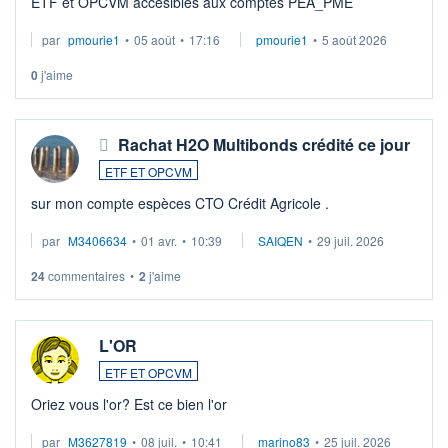
ETF et OPCVM accesibles aux comptes PEA_PME
par
pmourie1
•
05 août
•
17:16
pmourie1
•
5 août 2026
0
j'aime
Rachat H2O Multibonds crédité ce jour
ETF ET OPCVM
sur mon compte espèces CTO Crédit Agricole .
par
M3406634
•
01 avr.
•
10:39
SAIQEN
•
29 juil. 2026
24
commentaires
•
2
j'aime
L'OR
ETF ET OPCVM
Oriez vous l'or? Est ce bien l'or
par
M3627819
•
08 juil.
•
10:41
marino83
•
25 juil. 2026