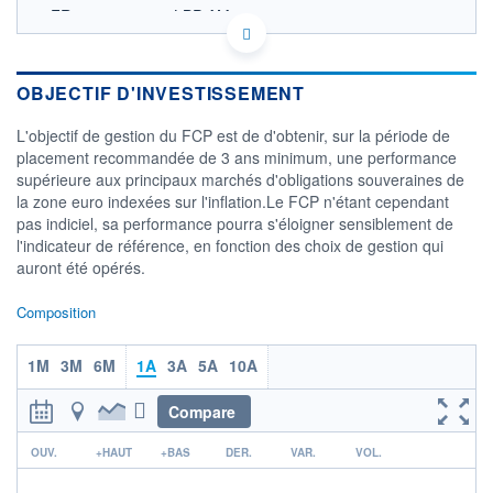
FR0013358058 - LBP AM
OPCVM DERNIER COURS CONNU AU 04/08/2026
Consulter le prospectus / DIC
OBJECTIF D'INVESTISSEMENT
124
L'objectif de gestion du FCP est de d'obtenir, sur la période de
122
placement recommandée de 3 ans minimum, une performance
supérieure aux principaux marchés d'obligations souveraines de
120
la zone euro indexées sur l'inflation.Le FCP n'étant cependant
118
pas indiciel, sa performance pourra s'éloigner sensiblement de
02/12
01/04
l'indicateur de référence, en fonction des choix de gestion qui
auront été opérés.
CATÉGORIE MORNINGSTAR
Obligations Internationales
Composition
Indexées sur l'Inflation
Couvertes en EUR
1M
3M
6M
1A
3A
5A
10A
FONDS PARTENAIRES
TARIFS PRIVILÉGIÉS
0%
Compare
ÉLIGIBILITÉ
PEA
PEA-PME
BOURSOVIE LUX
BOURSOVIE
r
OUV.
+HAUT
+BAS
DER.
VAR.
VOL.
CTO BUSINESS
Non éligible Boursobank