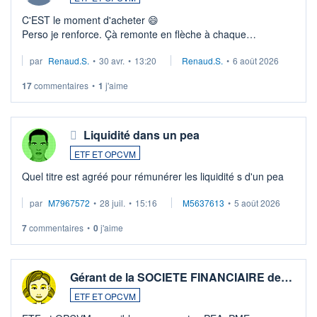
C'EST le moment d'acheter 😄​
Perso je renforce. Çà remonte en flèche à chaque
suspission d'accord dans.la guerre du moyen-orient.
par
Renaud.S.
•
30 avr.
•
13:20
Renaud.S.
•
6 août 2026
Investissement long terme tip top pour sa retraite.
LU3 ...
17
commentaires
•
1
j'aime
Liquidité dans un pea
ETF ET OPCVM
Quel titre est agréé pour rémunérer les liquidité s d'un pea
par
M7967572
•
28 juil.
•
15:16
M5637613
•
5 août 2026
7
commentaires
•
0
j'aime
Gérant de la SOCIETE FINANCIAIRE de…
ETF ET OPCVM