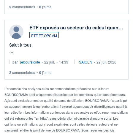
5
commentaires
•
0
j'aime
ETF exposés au secteur du calcul quan…
ETF ET OPCVM
Salut à tous,
Je cherche à investir sur le secteur du calcul quantique, mais
par
jeboursicote
•
22 juil.
•
14:39
SAIQEN
•
22 juil. 2026
via un ETF plutôt que des actions individuelles.
2
commentaires
•
0
j'aime
Idéalement, je voudrais qu'il soit éligible au PEA.
Pour l' ...
L'ensemble des analyses et/ou recommandations présentes sur le forum
BOURSORAMA sont uniquement élaborées par les membres qui en sont émetteurs.
Agissant exclusivement en qualité de canal de diffusion, BOURSORAMA n'a participé
en aucune manière à leur élaboration ni exercé aucun pouvoir discrétionnaire quant à
leur sélection. Les informations contenues dans ces analyses et/ou recommandations
ont été retranscrites "en l'état", sans déclaration ni garantie d'aucune sorte. Les
opinions ou estimations qui y sont exprimées sont celles de leurs auteurs et ne
sauraient refléter le point de vue de BOURSORAMA. Sous réserves des lois