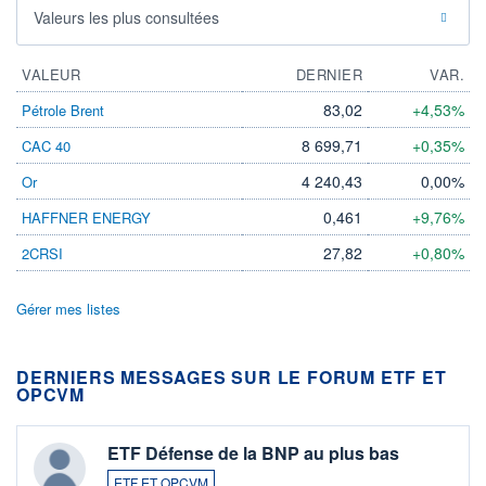
Valeurs les plus consultées
VALEUR
DERNIER
VAR.
83,02
+4,53%
Pétrole Brent
8 699,71
+0,35%
CAC 40
4 240,43
0,00%
Or
0,461
+9,76%
HAFFNER ENERGY
27,82
+0,80%
2CRSI
Gérer mes listes
DERNIERS MESSAGES SUR LE FORUM ETF ET
OPCVM
ETF Défense de la BNP au plus bas
ETF ET OPCVM