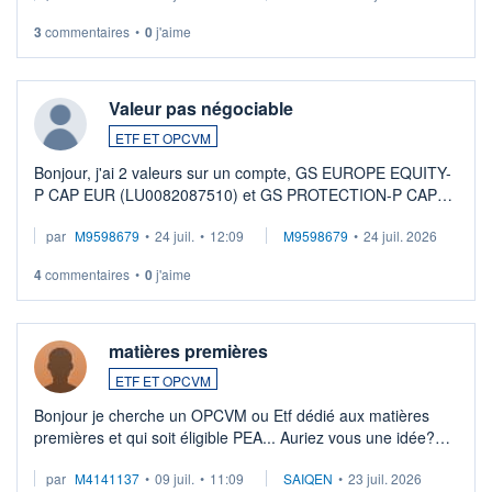
3
commentaires
•
0
j'aime
Valeur pas négociable
ETF ET OPCVM
Bonjour, j'ai 2 valeurs sur un compte, GS EUROPE EQUITY-
P CAP EUR (LU0082087510) et GS PROTECTION-P CAP
EUR (LU0546913194), que je souhaite vendre. Lorsque je
par
M9598679
•
24 juil.
•
12:09
M9598679
•
24 juil. 2026
veux procéder à la vente, on me signale ...
4
commentaires
•
0
j'aime
matières premières
ETF ET OPCVM
Bonjour je cherche un OPCVM ou Etf dédié aux matières
premières et qui soit éligible PEA... Auriez vous une idée?
Merci de vos conseils
par
M4141137
•
09 juil.
•
11:09
SAIQEN
•
23 juil. 2026