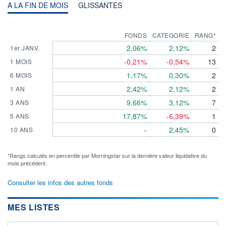
A LA FIN DE MOIS
GLISSANTES
FONDS
CATEGORIE
RANG*
2,06%
2,12%
2
1er JANV.
-0,21%
-0,54%
13
1 MOIS
1,17%
0,30%
2
6 MOIS
2,42%
2,12%
2
1 AN
9,66%
3,12%
7
3 ANS
17,87%
-6,39%
1
5 ANS
-
2,45%
0
10 ANS
*Rangs calculés en percentile par Morningstar sur la dernière valeur liquidative du
mois précédent.
Consulter les infos des autres fonds
MES LISTES