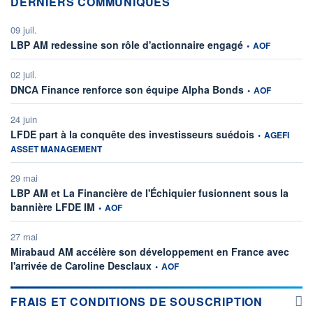
DERNIERS COMMUNIQUÉS
09 juil.
information fourni
LBP AM redessine son rôle d'actionnaire engagé
•
AOF
02 juil.
information fourni
DNCA Finance renforce son équipe Alpha Bonds
•
AOF
24 juin
information fou
LFDE part à la conquête des investisseurs suédois
•
AGEFI
ASSET MANAGEMENT
29 mai
LBP AM et La Financière de l'Échiquier fusionnent sous la
information fournie par
bannière LFDE IM
•
AOF
27 mai
Mirabaud AM accélère son développement en France avec
information fournie par
l'arrivée de Caroline Desclaux
•
AOF
FRAIS ET CONDITIONS DE SOUSCRIPTION