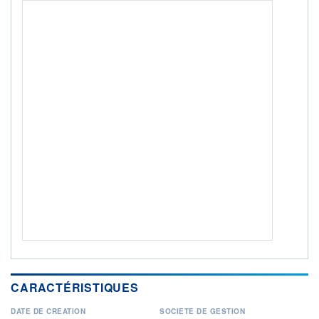
ACTIF NET (EUR)
387M / 31.07.26
NOTATION MORNINGSTAR ⁽¹⁾
RISQUE DU FONDS (SRI)
2
/7
+ PORTEFEUILLE
+ LISTE
CARACTÉRISTIQUES
DATE DE CRÉATION
SOCIÉTÉ DE GESTION