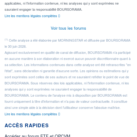
applicables, ni l'information contenue, ni les analyses qui y sont exprimées ne
sauraient engager la responsabilité BOURSORAMA.
Lire les mentions légales complètes
Voir tous les forums
(1)
Cette analyse a été élaborée par MORNINGSTAR et diffusée par BOURSORAMA
le 30 juin 2026.
Agissant exclusivement en qualité de canal de diffusion, BOURSORAMA n'a participé
en aucune manière à son élaboration ni exercé aucun pouvoir discrétionnaire quant à
sa sélection. Les informations contenues dans cette analyse ont été retranscrites "en
l'état", sans déclaration ni garantie d'aucune sorte. Les opinions ou estimations qui y
sont exprimées sont celles de ses auteurs et ne sauraient refléter le point de vue de
BOURSORAMA. Sous réserves des lois applicables, ni l'information contenue, ni les
analyses qui y sont exprimées ne sauraient engager la responsabilité de
BOURSORAMA. Le contenu de l'analyse mis à disposition par BOURSORAMA est
fourni uniquement à titre d'information et n'a pas de valeur contractuelle. Il constitue
ainsi une simple aide à la décision dont l'utilisateur conserve l'absolue maîtrise.
Lire les mentions légales complètes
ACCÈS RAPIDES
Accéder au forum ETF et OPCVM