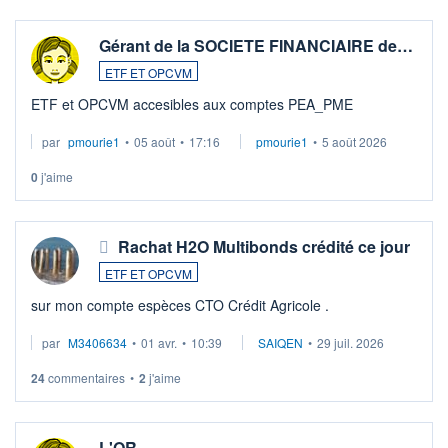
Gérant de la SOCIETE FINANCIAIRE de…
ETF ET OPCVM
ETF et OPCVM accesibles aux comptes PEA_PME
par
pmourie1
•
05 août
•
17:16
pmourie1
•
5 août 2026
0
j'aime
Rachat H2O Multibonds crédité ce jour
ETF ET OPCVM
sur mon compte espèces CTO Crédit Agricole .
par
M3406634
•
01 avr.
•
10:39
SAIQEN
•
29 juil. 2026
24
commentaires
•
2
j'aime
L'OR