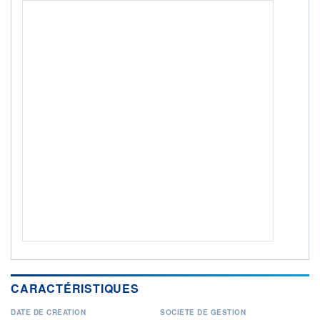
ACTIF NET (EUR)
104M / 31.07.26
NOTATION MORNINGSTAR ⁽¹⁾
RISQUE DU FONDS (SRI)
3
/7
+ PORTEFEUILLE
+ LISTE
CARACTÉRISTIQUES
DATE DE CRÉATION
SOCIÉTÉ DE GESTION