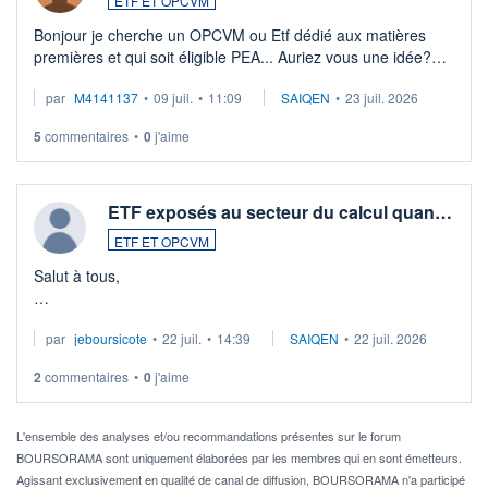
ETF ET OPCVM
Bonjour je cherche un OPCVM ou Etf dédié aux matières
premières et qui soit éligible PEA... Auriez vous une idée?
Merci de vos conseils
par
M4141137
•
09 juil.
•
11:09
SAIQEN
•
23 juil. 2026
5
commentaires
•
0
j'aime
ETF exposés au secteur du calcul quan…
ETF ET OPCVM
Salut à tous,
Je cherche à investir sur le secteur du calcul quantique, mais
par
jeboursicote
•
22 juil.
•
14:39
SAIQEN
•
22 juil. 2026
via un ETF plutôt que des actions individuelles.
2
commentaires
•
0
j'aime
Idéalement, je voudrais qu'il soit éligible au PEA.
Pour l' ...
L'ensemble des analyses et/ou recommandations présentes sur le forum
BOURSORAMA sont uniquement élaborées par les membres qui en sont émetteurs.
Agissant exclusivement en qualité de canal de diffusion, BOURSORAMA n'a participé