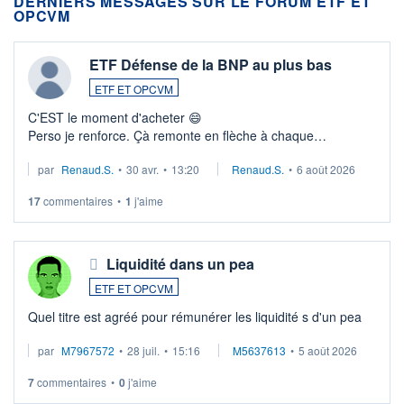
DERNIERS MESSAGES SUR LE FORUM ETF ET
OPCVM
ETF Défense de la BNP au plus bas
ETF ET OPCVM
C'EST le moment d'acheter 😄​
Perso je renforce. Çà remonte en flèche à chaque
suspission d'accord dans.la guerre du moyen-orient.
par
Renaud.S.
•
30 avr.
•
13:20
Renaud.S.
•
6 août 2026
Investissement long terme tip top pour sa retraite.
LU3 ...
17
commentaires
•
1
j'aime
Liquidité dans un pea
ETF ET OPCVM
Quel titre est agréé pour rémunérer les liquidité s d'un pea
par
M7967572
•
28 juil.
•
15:16
M5637613
•
5 août 2026
7
commentaires
•
0
j'aime