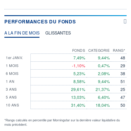
PERFORMANCES DU FONDS
A LA FIN DE MOIS
GLISSANTES
FONDS
CATEGORIE
RANG*
7,49%
9,44%
48
1er JANV.
-1,10%
0,47%
29
1 MOIS
5,23%
2,08%
38
6 MOIS
8,58%
9,44%
51
1 AN
29,61%
21,37%
25
3 ANS
13,03%
6,40%
47
5 ANS
31,40%
18,04%
50
10 ANS
*Rangs calculés en percentile par Morningstar sur la dernière valeur liquidative du
mois précédent.