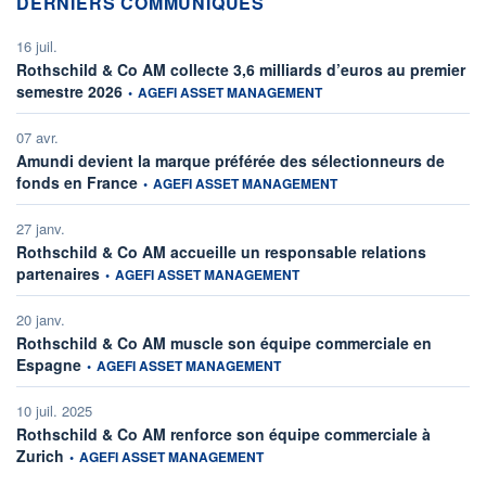
DERNIERS COMMUNIQUÉS
16 juil.
Rothschild & Co AM collecte 3,6 milliards d’euros au premier
information fournie par
semestre 2026
•
AGEFI ASSET MANAGEMENT
07 avr.
Amundi devient la marque préférée des sélectionneurs de
information fournie par
fonds en France
•
AGEFI ASSET MANAGEMENT
27 janv.
Rothschild & Co AM accueille un responsable relations
information fournie par
partenaires
•
AGEFI ASSET MANAGEMENT
20 janv.
Rothschild & Co AM muscle son équipe commerciale en
information fournie par
Espagne
•
AGEFI ASSET MANAGEMENT
10 juil. 2025
Rothschild & Co AM renforce son équipe commerciale à
information fournie par
Zurich
•
AGEFI ASSET MANAGEMENT