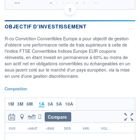
FR0011415280 - Rothschild & Co Asset Management
OPCVM DERNIER COURS CONNU AU 06/08/2026
Consulter le prospectus / DIC
OBJECTIF D'INVESTISSEMENT
150 000
R-co Conviction Convertibles Europe a pour objectif de gestion
140 000
d'obtenir une performance nette de frais supérieure à celle de
l'indice FTSE Convertibles Indices Europe EUR coupons
130 000
réinvestis, en étant investi en permanence à 60% au moins de
120 000
son actif net en obligations convertibles ou échangeables en un
04/12
07/04
sous-jacent coté sur le marché d'un pays européen, via la mise
en uvre d'une gestion discrétionnaire.
CATÉGORIE MORNINGSTAR
Convertibles Europe
Composition
FONDS PARTENAIRES
TARIFS PRIVILÉGIÉS
0%
1M
3M
6M
1A
3A
5A
10A
ÉLIGIBILITÉ
PEA
PEA-PME
Compare
BOURSOVIE LUX
BOURSOVIE
CTO BUSINESS
r
OUV.
+HAUT
+BAS
DER.
VAR.
VOL.
Non éligible Boursobank