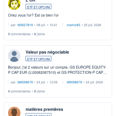
ETF ET OPCVM
Oriez vous l'or? Est ce bien l'or
par
M3627819
•
08 juil.
•
10:41
marino83
•
25 juil. 2026
3
commentaires
•
0
j'aime
Valeur pas négociable
ETF ET OPCVM
Bonjour, j'ai 2 valeurs sur un compte, GS EUROPE EQUITY-
P CAP EUR (LU0082087510) et GS PROTECTION-P CAP
EUR (LU0546913194), que je souhaite vendre. Lorsque je
par
M9598679
•
24 juil.
•
12:09
M9598679
•
24 juil. 2026
veux procéder à la vente, on me signale ...
4
commentaires
•
0
j'aime
matières premières