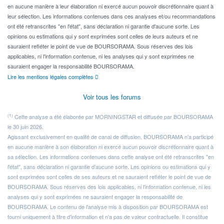
en aucune manière à leur élaboration ni exercé aucun pouvoir discrétionnaire quant à
leur sélection. Les informations contenues dans ces analyses et/ou recommandations
ont été retranscrites "en l'état", sans déclaration ni garantie d'aucune sorte. Les
opinions ou estimations qui y sont exprimées sont celles de leurs auteurs et ne
sauraient refléter le point de vue de BOURSORAMA. Sous réserves des lois
applicables, ni l'information contenue, ni les analyses qui y sont exprimées ne
sauraient engager la responsabilité BOURSORAMA.
Lire les mentions légales complètes
Voir tous les forums
(1)
Cette analyse a été élaborée par MORNINGSTAR et diffusée par BOURSORAMA
le 30 juin 2026.
Agissant exclusivement en qualité de canal de diffusion, BOURSORAMA n'a participé
en aucune manière à son élaboration ni exercé aucun pouvoir discrétionnaire quant à
sa sélection. Les informations contenues dans cette analyse ont été retranscrites "en
l'état", sans déclaration ni garantie d'aucune sorte. Les opinions ou estimations qui y
sont exprimées sont celles de ses auteurs et ne sauraient refléter le point de vue de
BOURSORAMA. Sous réserves des lois applicables, ni l'information contenue, ni les
analyses qui y sont exprimées ne sauraient engager la responsabilité de
BOURSORAMA. Le contenu de l'analyse mis à disposition par BOURSORAMA est
fourni uniquement à titre d'information et n'a pas de valeur contractuelle. Il constitue