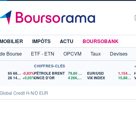
MOBILIER
IMPÔTS
ACTU
BOURSOBANK
 de Bourse
ETF - ETN
OPCVM
Taux
Devises
CHIFFRES-CLÉS
65 683,26
-0,93%
PÉTROLE BRENT
79,80
$US
EUR/USD
1,1544
$U
26 140,14
+0,05%
ONCE D'OR
4 266,20
$US
VIX INDEX
15,88
$US
Global Credit H-N/D EUR