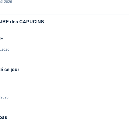
oût 2026
IAIRE des CAPUCINS
ME
t 2026
é ce jour
. 2026
 bas