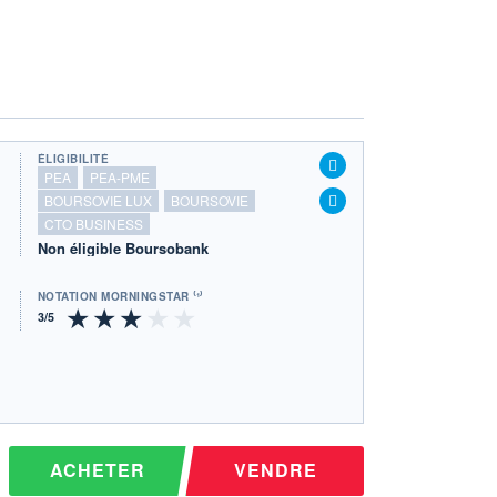
ÉLIGIBILITÉ
PEA
PEA-PME
BOURSOVIE LUX
BOURSOVIE
CTO BUSINESS
Non éligible Boursobank
NOTATION MORNINGSTAR ⁽¹⁾
ACHETER
VENDRE