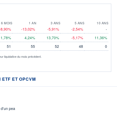
6 MOIS
1 AN
3 ANS
5 ANS
10 ANS
-8,90%
-13,02%
-5,91%
-2,54%
-
1,78%
4,24%
13,70%
-5,17%
11,36%
51
55
52
48
0
eur liquidative du mois précédent.
 ETF ET OPCVM
s d'un pea