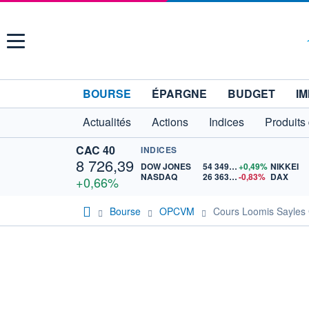
Menu
BOURSE
ÉPARGNE
BUDGET
IM
Actualités
Actions
Indices
Produits
CAC 40
INDICES
8 726,39
DOW JONES
54 349,12
+0,49%
NIKKEI
NASDAQ
26 363,44
-0,83%
DAX
+0,66%
Bourse
OPCVM
Cours Loomis Sayles 