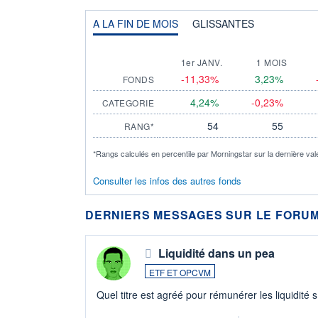
A LA FIN DE MOIS
GLISSANTES
1er JANV.
1 MOIS
-11,33%
3,23%
FONDS
4,24%
-0,23%
CATEGORIE
54
55
RANG*
*Rangs calculés en percentile par Morningstar sur la dernière val
Consulter les infos des autres fonds
DERNIERS MESSAGES SUR LE FORUM
Liquidité dans un pea
ETF ET OPCVM
Quel titre est agréé pour rémunérer les liquidité 