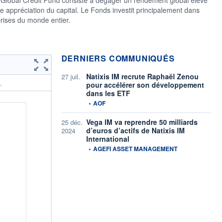
 appréciation du capital. Le Fonds investit principalement dans
prises du monde entier.
DERNIERS COMMUNIQUÉS
Natixis IM recrute Raphaël Zenou
27 juil.
pour accélérer son développement
.
dans les ETF
information fournie par
•
AOF
Vega IM va reprendre 50 milliards
25 déc.
d’euros d’actifs de Natixis IM
2024
International
information fournie par
•
AGEFI ASSET MANAGEMENT