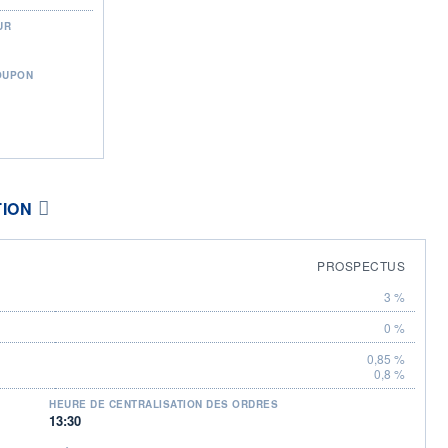
UR
OUPON
TION
PROSPECTUS
3 %
0 %
0,85 %
0,8 %
HEURE DE CENTRALISATION DES ORDRES
13:30