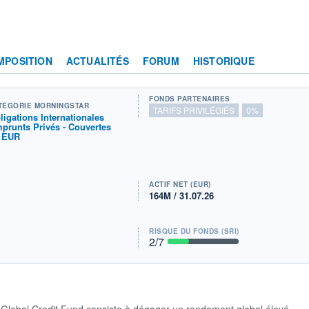
MPOSITION
ACTUALITÉS
FORUM
HISTORIQUE
FONDS PARTENAIRES
TÉGORIE MORNINGSTAR
TARIFS PRIVILÉGIÉS
0%
ligations Internationales
prunts Privés - Couvertes
 EUR
ACTIF NET (EUR)
164M / 31.07.26
RISQUE DU FONDS (SRI)
2
/7
 Global Credit Fund consiste à dégager un rendement global élevé