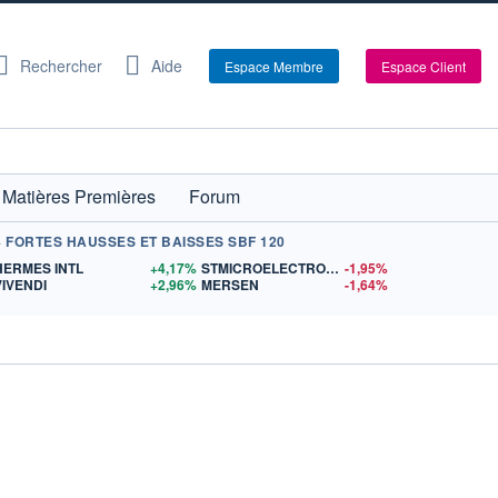
Rechercher
Aide
Espace Membre
Espace Client
Matières Premières
Forum
+ FORTES HAUSSES ET BAISSES SBF 120
S
HERMES INTL
+4,17%
STMICROELECTRONICS
-1,95%
VIVENDI
+2,96%
MERSEN
-1,64%