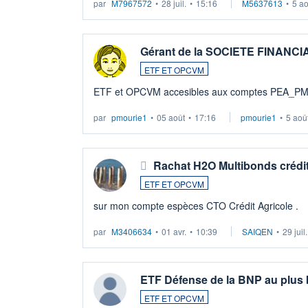
par
M7967572
•
28 juil.
•
15:16
M5637613
•
5 a
Gérant de la SOCIETE FINANC
ETF ET OPCVM
ETF et OPCVM accesibles aux comptes PEA_P
par
pmourie1
•
05 août
•
17:16
pmourie1
•
5 aoû
Rachat H2O Multibonds crédit
ETF ET OPCVM
sur mon compte espèces CTO Crédit Agricole .
par
M3406634
•
01 avr.
•
10:39
SAIQEN
•
29 juil
ETF Défense de la BNP au plus
ETF ET OPCVM