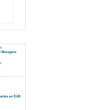
ON
t Managers
N
vertes en EUR