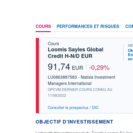
COURS
PERFORMANCES ET RISQUES
CO
Cours
CA
Loomis Sayles Global
Ob
Em
Credit H-N/D EUR
en
91,74
-0,29%
EUR
LU0863887583 - Natixis Investment
Managers International
OPCVM DERNIER COURS CONNU AU
11/08/2022
Consulter le prospectus / DIC
OBJECTIF D'INVESTISSEMENT
L'objectif d'investissement du Fonds Loomis Sayles