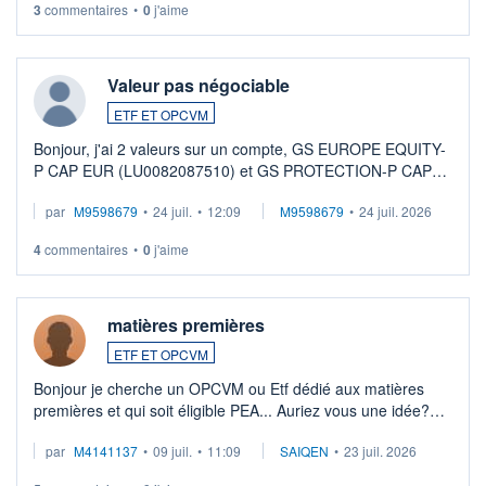
3
commentaires
•
0
j'aime
Valeur pas négociable
ETF ET OPCVM
Bonjour, j'ai 2 valeurs sur un compte, GS EUROPE EQUITY-
P CAP EUR (LU0082087510) et GS PROTECTION-P CAP
EUR (LU0546913194), que je souhaite vendre. Lorsque je
par
M9598679
•
24 juil.
•
12:09
M9598679
•
24 juil. 2026
veux procéder à la vente, on me signale ...
4
commentaires
•
0
j'aime
matières premières
ETF ET OPCVM
Bonjour je cherche un OPCVM ou Etf dédié aux matières
premières et qui soit éligible PEA... Auriez vous une idée?
Merci de vos conseils
par
M4141137
•
09 juil.
•
11:09
SAIQEN
•
23 juil. 2026