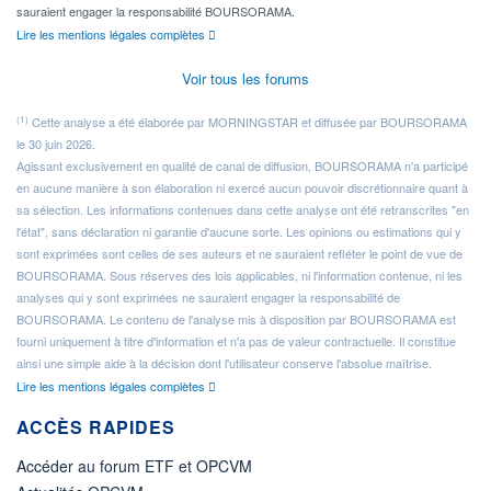
sauraient engager la responsabilité BOURSORAMA.
Lire les mentions légales complètes
Voir tous les forums
(1)
Cette analyse a été élaborée par MORNINGSTAR et diffusée par BOURSORAMA
le 30 juin 2026.
Agissant exclusivement en qualité de canal de diffusion, BOURSORAMA n'a participé
en aucune manière à son élaboration ni exercé aucun pouvoir discrétionnaire quant à
sa sélection. Les informations contenues dans cette analyse ont été retranscrites "en
l'état", sans déclaration ni garantie d'aucune sorte. Les opinions ou estimations qui y
sont exprimées sont celles de ses auteurs et ne sauraient refléter le point de vue de
BOURSORAMA. Sous réserves des lois applicables, ni l'information contenue, ni les
analyses qui y sont exprimées ne sauraient engager la responsabilité de
BOURSORAMA. Le contenu de l'analyse mis à disposition par BOURSORAMA est
fourni uniquement à titre d'information et n'a pas de valeur contractuelle. Il constitue
ainsi une simple aide à la décision dont l'utilisateur conserve l'absolue maîtrise.
Lire les mentions légales complètes
ACCÈS RAPIDES
Accéder au forum ETF et OPCVM