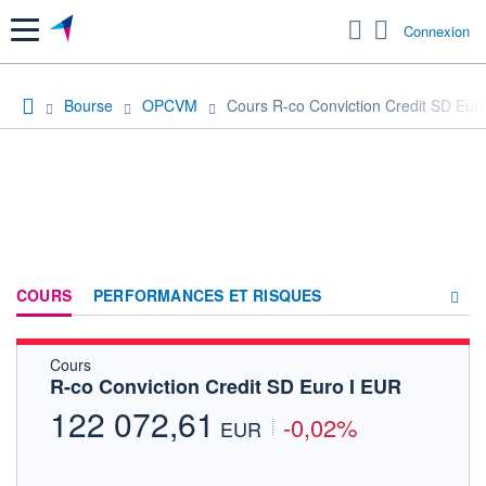
Menu
Connexion
Bourse
OPCVM
Cours R-co Conviction Credit SD Eur
COURS
PERFORMANCES ET RISQUES
Cours
COMPOSITION
R-co Conviction Credit SD Euro I EUR
ACTUALITÉS
122 072,61
-0,02%
EUR
FORUM
HISTORIQUE