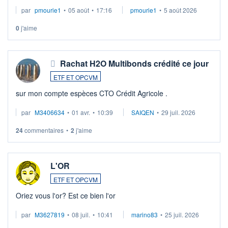
par
pmourie1
•
05 août
•
17:16
pmourie1
•
5 août 2026
0
j'aime
Rachat H2O Multibonds crédité ce jour
ETF ET OPCVM
sur mon compte espèces CTO Crédit Agricole .
par
M3406634
•
01 avr.
•
10:39
SAIQEN
•
29 juil. 2026
24
commentaires
•
2
j'aime
L'OR
ETF ET OPCVM
Oriez vous l'or? Est ce bien l'or
par
M3627819
•
08 juil.
•
10:41
marino83
•
25 juil. 2026