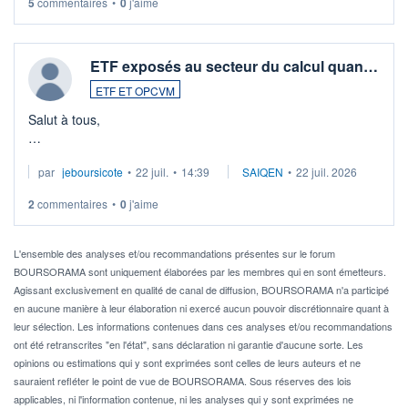
5
commentaires
•
0
j'aime
ETF exposés au secteur du calcul quan…
ETF ET OPCVM
Salut à tous,
Je cherche à investir sur le secteur du calcul quantique, mais
par
jeboursicote
•
22 juil.
•
14:39
SAIQEN
•
22 juil. 2026
via un ETF plutôt que des actions individuelles.
2
commentaires
•
0
j'aime
Idéalement, je voudrais qu'il soit éligible au PEA.
Pour l' ...
L'ensemble des analyses et/ou recommandations présentes sur le forum
BOURSORAMA sont uniquement élaborées par les membres qui en sont émetteurs.
Agissant exclusivement en qualité de canal de diffusion, BOURSORAMA n'a participé
en aucune manière à leur élaboration ni exercé aucun pouvoir discrétionnaire quant à
leur sélection. Les informations contenues dans ces analyses et/ou recommandations
ont été retranscrites "en l'état", sans déclaration ni garantie d'aucune sorte. Les
opinions ou estimations qui y sont exprimées sont celles de leurs auteurs et ne
sauraient refléter le point de vue de BOURSORAMA. Sous réserves des lois
applicables, ni l'information contenue, ni les analyses qui y sont exprimées ne