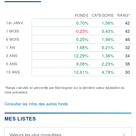
FONDS
CATEGORIE
RANG*
0,70%
1,56%
42
1er JANV.
-0,23%
0,43%
42
1 MOIS
0,25%
1,56%
46
6 MOIS
1,68%
5,21%
32
1 AN
12,29%
1,36%
34
3 ANS
9,08%
2,23%
38
5 ANS
12,61%
4,79%
30
10 ANS
*Rangs calculés en percentile par Morningstar sur la dernière valeur liquidative du
mois précédent.
Consulter les infos des autres fonds
MES LISTES
Valeurs les plus consultées