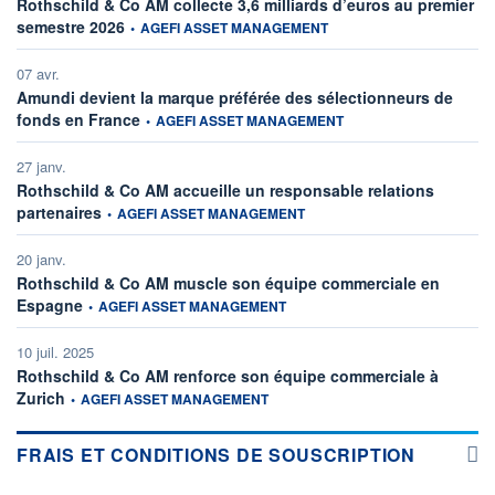
Rothschild & Co AM collecte 3,6 milliards d’euros au premier
information fournie par
semestre 2026
•
AGEFI ASSET MANAGEMENT
07 avr.
Amundi devient la marque préférée des sélectionneurs de
information fournie par
fonds en France
•
AGEFI ASSET MANAGEMENT
27 janv.
Rothschild & Co AM accueille un responsable relations
information fournie par
partenaires
•
AGEFI ASSET MANAGEMENT
20 janv.
Rothschild & Co AM muscle son équipe commerciale en
information fournie par
Espagne
•
AGEFI ASSET MANAGEMENT
10 juil. 2025
Rothschild & Co AM renforce son équipe commerciale à
information fournie par
Zurich
•
AGEFI ASSET MANAGEMENT
FRAIS ET CONDITIONS DE SOUSCRIPTION