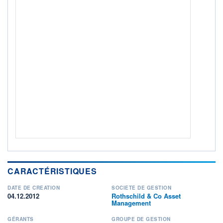
ACTIF NET (EUR)
353M / 31.07.26
NOTATION MORNINGSTAR ⁽¹⁾
RISQUE DU FONDS (SRI)
2
/7
+ PORTEFEUILLE
+ LISTE
CARACTÉRISTIQUES
DATE DE CRÉATION
SOCIÉTÉ DE GESTION
04.12.2012
Rothschild & Co Asset
Management
GÉRANTS
GROUPE DE GESTION