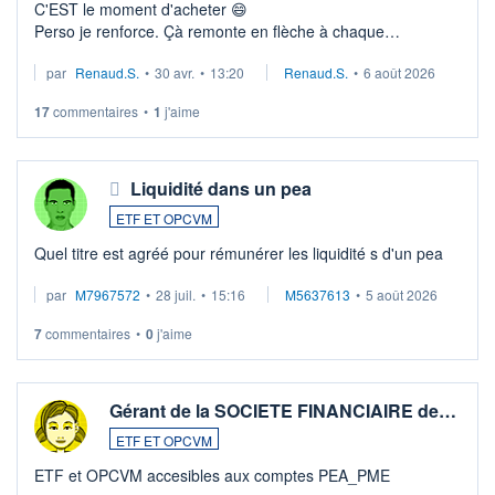
C'EST le moment d'acheter 😄​
Perso je renforce. Çà remonte en flèche à chaque
suspission d'accord dans.la guerre du moyen-orient.
par
Renaud.S.
•
30 avr.
•
13:20
Renaud.S.
•
6 août 2026
Investissement long terme tip top pour sa retraite.
LU3 ...
17
commentaires
•
1
j'aime
Liquidité dans un pea
ETF ET OPCVM
Quel titre est agréé pour rémunérer les liquidité s d'un pea
par
M7967572
•
28 juil.
•
15:16
M5637613
•
5 août 2026
7
commentaires
•
0
j'aime
Gérant de la SOCIETE FINANCIAIRE de…
ETF ET OPCVM
ETF et OPCVM accesibles aux comptes PEA_PME