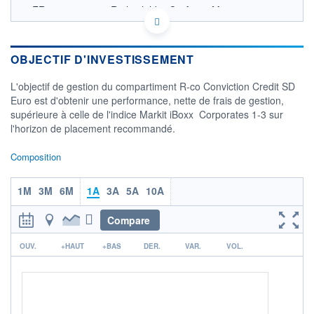
FR0011208073 - Rothschild & Co Asset Management
OPCVM DERNIER COURS CONNU AU 06/08/2026
Consulter le prospectus / DIC
OBJECTIF D'INVESTISSEMENT
123 000
L'objectif de gestion du compartiment R-co Conviction Credit SD
122 000
Euro est d'obtenir une performance, nette de frais de gestion,
121 000
supérieure à celle de l'indice Markit iBoxx  Corporates 1-3 sur
120 000
l'horizon de placement recommandé.
119 000
04/12
07/04
05/08
Composition
CATÉGORIE MORNINGSTAR
Obligations EUR Emprunts
1M
3M
6M
1A
3A
5A
10A
Privés Court Terme
Compare
FONDS PARTENAIRES
TARIFS PRIVILÉGIÉS
0%
r
OUV.
+HAUT
+BAS
DER.
VAR.
VOL.
ÉLIGIBILITÉ
PEA
PEA-PME
BOURSOVIE LUX
BOURSOVIE
CTO BUSINESS
Non éligible Boursobank