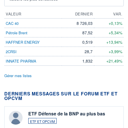
VALEUR
DERNIER
VAR.
8 726,03
+0,13%
CAC 40
87,52
+5,34%
Pétrole Brent
0,519
+13,94%
HAFFNER ENERGY
28,7
+3,99%
2CRSI
1,832
+21,49%
INNATE PHARMA
Gérer mes listes
DERNIERS MESSAGES SUR LE FORUM ETF ET
OPCVM
ETF Défense de la BNP au plus bas
ETF ET OPCVM