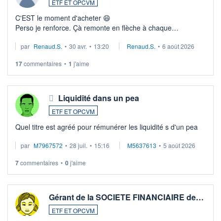
ETF ET OPCVM
C'EST le moment d'acheter 😄​
Perso je renforce. Çà remonte en flèche à chaque
suspission d'accord dans.la guerre du moyen-orient.
par
Renaud.S.
•
30 avr.
•
13:20
Renaud.S.
•
6 août 2026
Investissement long terme tip top pour sa retraite.
LU3 ...
17
commentaires
•
1
j'aime
Liquidité dans un pea
ETF ET OPCVM
Quel titre est agréé pour rémunérer les liquidité s d'un pea
par
M7967572
•
28 juil.
•
15:16
M5637613
•
5 août 2026
7
commentaires
•
0
j'aime
Gérant de la SOCIETE FINANCIAIRE de…
ETF ET OPCVM