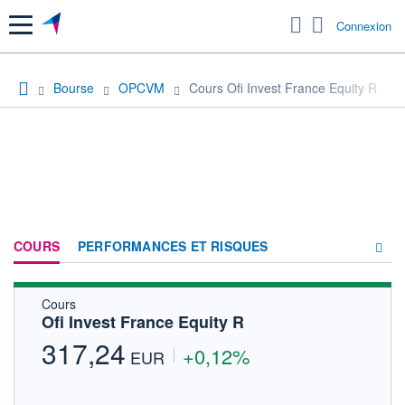
Menu
Connexion
Bourse
OPCVM
Cours Ofi Invest France Equity R
COURS
PERFORMANCES ET RISQUES
Cours
COMPOSITION
Ofi Invest France Equity R
ACTUALITÉS
317,24
+0,12%
EUR
FORUM
HISTORIQUE