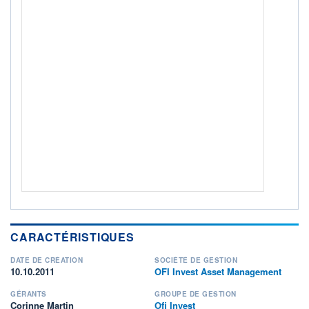
ACTIF NET (EUR)
177M / 31.07.26
NOTATION MORNINGSTAR ⁽¹⁾
RISQUE DU FONDS (SRI)
4
/7
+ PORTEFEUILLE
+ LISTE
CARACTÉRISTIQUES
DATE DE CRÉATION
SOCIÉTÉ DE GESTION
10.10.2011
OFI Invest Asset Management
GÉRANTS
GROUPE DE GESTION
Corinne Martin
Ofi Invest