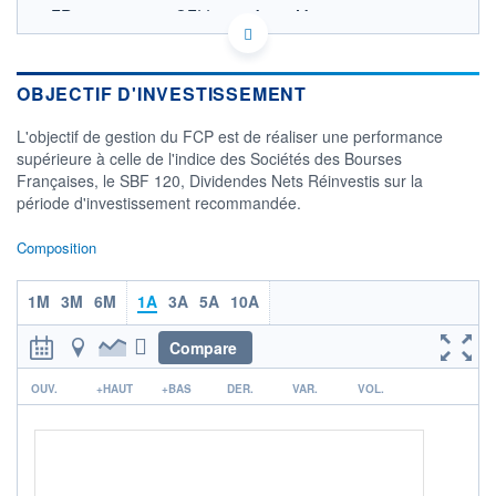
FR0011093707 - OFI Invest Asset Management
OPCVM DERNIER COURS CONNU AU 05/08/2026
Consulter le prospectus / DIC
OBJECTIF D'INVESTISSEMENT
320
L'objectif de gestion du FCP est de réaliser une performance
300
supérieure à celle de l'indice des Sociétés des Bourses
Françaises, le SBF 120, Dividendes Nets Réinvestis sur la
280
période d'investissement recommandée.
260
03/12
02/04
Composition
CATÉGORIE MORNINGSTAR
Actions France Grandes
1M
3M
6M
1A
3A
5A
10A
Cap.
Compare
FONDS PARTENAIRES
TARIFS PRIVILÉGIÉS
0%
r
OUV.
+HAUT
+BAS
DER.
VAR.
VOL.
ÉLIGIBILITÉ
PEA
PEA-PME
BOURSOVIE LUX
BOURSOVIE
CTO BUSINESS
Non éligible Boursobank