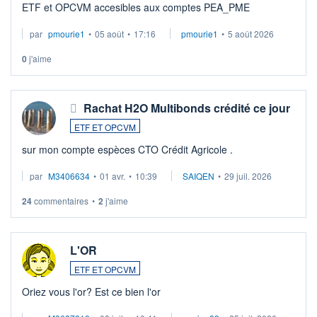
ETF et OPCVM accesibles aux comptes PEA_PME
par
pmourie1
•
05 août
•
17:16
pmourie1
•
5 août 2026
0
j'aime
Rachat H2O Multibonds crédité ce jour
ETF ET OPCVM
sur mon compte espèces CTO Crédit Agricole .
par
M3406634
•
01 avr.
•
10:39
SAIQEN
•
29 juil. 2026
24
commentaires
•
2
j'aime
L'OR
ETF ET OPCVM
Oriez vous l'or? Est ce bien l'or