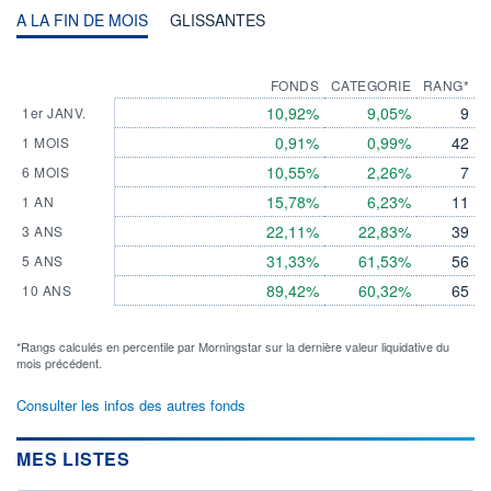
A LA FIN DE MOIS
GLISSANTES
FONDS
CATEGORIE
RANG*
10,92%
9,05%
9
1er JANV.
0,91%
0,99%
42
1 MOIS
10,55%
2,26%
7
6 MOIS
15,78%
6,23%
11
1 AN
22,11%
22,83%
39
3 ANS
31,33%
61,53%
56
5 ANS
89,42%
60,32%
65
10 ANS
*Rangs calculés en percentile par Morningstar sur la dernière valeur liquidative du
mois précédent.
Consulter les infos des autres fonds
MES LISTES