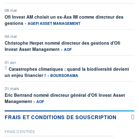
08 mai
Ofi Invest AM choisit un ex-Axa IM comme directeur des
information fournie par
gestions
•
AGEFI ASSET MANAGEMENT
04 mai
Christophe Herpet nommé directeur des gestions d'Ofi
information fournie par
Invest Asset Management
•
AOF
01 avr.
Catastrophes climatiques : quand la biodiversité devient
information fournie par
un enjeu financier !
•
BOURSORAMA
31 mars
Eric Bertrand nommé directeur général d'Ofi Invest Asset
information fournie par
Management
•
AOF
FRAIS ET CONDITIONS DE SOUSCRIPTION
FRAIS D'ENTRÉE
PROSPECTUS