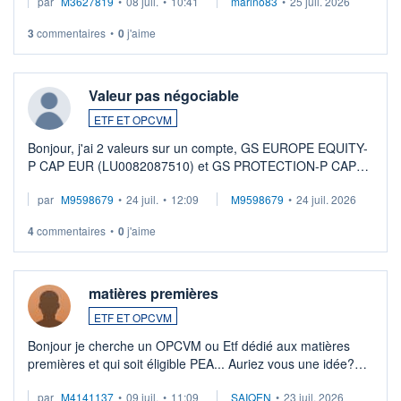
par
M3627819
•
08 juil.
•
10:41
marino83
•
25 juil. 2026
3
commentaires
•
0
j'aime
Valeur pas négociable
ETF ET OPCVM
Bonjour, j'ai 2 valeurs sur un compte, GS EUROPE EQUITY-
P CAP EUR (LU0082087510) et GS PROTECTION-P CAP
EUR (LU0546913194), que je souhaite vendre. Lorsque je
par
M9598679
•
24 juil.
•
12:09
M9598679
•
24 juil. 2026
veux procéder à la vente, on me signale ...
4
commentaires
•
0
j'aime
matières premières
ETF ET OPCVM
Bonjour je cherche un OPCVM ou Etf dédié aux matières
premières et qui soit éligible PEA... Auriez vous une idée?
Merci de vos conseils
par
M4141137
•
09 juil.
•
11:09
SAIQEN
•
23 juil. 2026