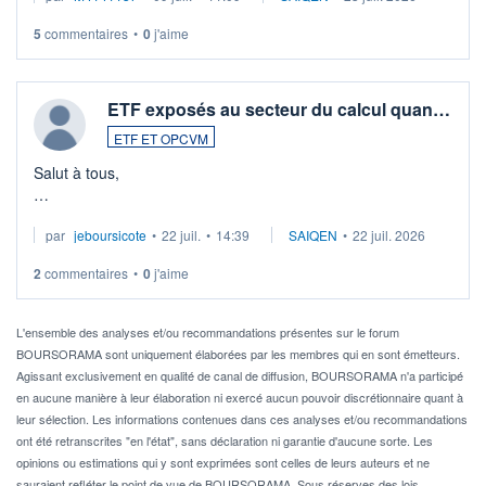
5
commentaires
•
0
j'aime
ETF exposés au secteur du calcul quan…
ETF ET OPCVM
Salut à tous,
Je cherche à investir sur le secteur du calcul quantique, mais
par
jeboursicote
•
22 juil.
•
14:39
SAIQEN
•
22 juil. 2026
via un ETF plutôt que des actions individuelles.
2
commentaires
•
0
j'aime
Idéalement, je voudrais qu'il soit éligible au PEA.
Pour l' ...
L'ensemble des analyses et/ou recommandations présentes sur le forum
BOURSORAMA sont uniquement élaborées par les membres qui en sont émetteurs.
Agissant exclusivement en qualité de canal de diffusion, BOURSORAMA n'a participé
en aucune manière à leur élaboration ni exercé aucun pouvoir discrétionnaire quant à
leur sélection. Les informations contenues dans ces analyses et/ou recommandations
ont été retranscrites "en l'état", sans déclaration ni garantie d'aucune sorte. Les
opinions ou estimations qui y sont exprimées sont celles de leurs auteurs et ne
sauraient refléter le point de vue de BOURSORAMA. Sous réserves des lois