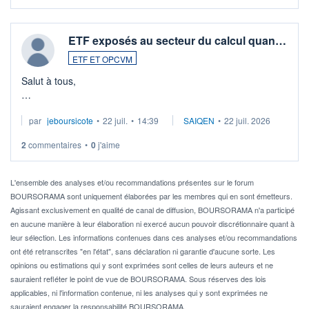
ETF exposés au secteur du calcul quan…
ETF ET OPCVM
Salut à tous,
Je cherche à investir sur le secteur du calcul quantique, mais
par
jeboursicote
•
22 juil.
•
14:39
SAIQEN
•
22 juil. 2026
via un ETF plutôt que des actions individuelles.
2
commentaires
•
0
j'aime
Idéalement, je voudrais qu'il soit éligible au PEA.
Pour l' ...
L'ensemble des analyses et/ou recommandations présentes sur le forum
BOURSORAMA sont uniquement élaborées par les membres qui en sont émetteurs.
Agissant exclusivement en qualité de canal de diffusion, BOURSORAMA n'a participé
en aucune manière à leur élaboration ni exercé aucun pouvoir discrétionnaire quant à
leur sélection. Les informations contenues dans ces analyses et/ou recommandations
ont été retranscrites "en l'état", sans déclaration ni garantie d'aucune sorte. Les
opinions ou estimations qui y sont exprimées sont celles de leurs auteurs et ne
sauraient refléter le point de vue de BOURSORAMA. Sous réserves des lois
applicables, ni l'information contenue, ni les analyses qui y sont exprimées ne
sauraient engager la responsabilité BOURSORAMA.