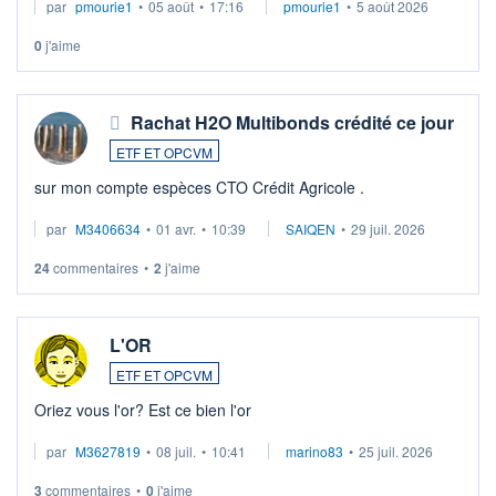
par
pmourie1
•
05 août
•
17:16
pmourie1
•
5 août 2026
0
j'aime
Rachat H2O Multibonds crédité ce jour
ETF ET OPCVM
sur mon compte espèces CTO Crédit Agricole .
par
M3406634
•
01 avr.
•
10:39
SAIQEN
•
29 juil. 2026
24
commentaires
•
2
j'aime
L'OR
ETF ET OPCVM
Oriez vous l'or? Est ce bien l'or
par
M3627819
•
08 juil.
•
10:41
marino83
•
25 juil. 2026
3
commentaires
•
0
j'aime