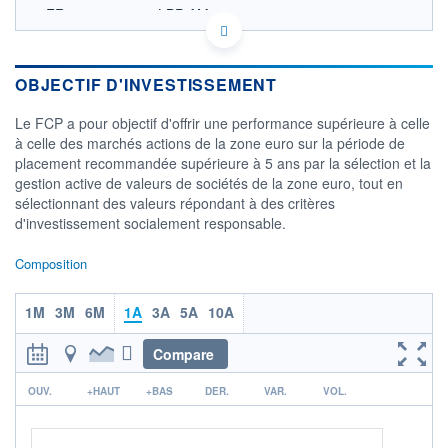
FR0011133453 - LBP AM
OPCVM DERNIER COURS CONNU AU 06/08/2026
Consulter le prospectus / DIC
OBJECTIF D'INVESTISSEMENT
4 000
Le FCP a pour objectif d'offrir une performance supérieure à celle
à celle des marchés actions de la zone euro sur la période de
3 500
placement recommandée supérieure à 5 ans par la sélection et la
gestion active de valeurs de sociétés de la zone euro, tout en
3 000
sélectionnant des valeurs répondant à des critères
04/12
07/04
d'investissement socialement responsable.
CATÉGORIE MORNINGSTAR
Composition
Actions Zone Euro
Grandes Cap.
1M
3M
6M
1A
3A
5A
10A
FONDS PARTENAIRES
TARIFS PRIVILÉGIÉS
0%
Compare
ÉLIGIBILITÉ
r
PEA
PEA-PME
BOURSOVIE LUX
BOURSOVIE
OUV.
+HAUT
+BAS
DER.
VAR.
VOL.
CTO BUSINESS
Non éligible Boursobank