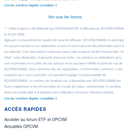
Lire les mentions légales complètes
Voir tous les forums
(1)
Cette analyse a été élaborée par MORNINGSTAR et diffusée par BOURSORAMA
le 30 juin 2026.
Agissant exclusivement en qualité de canal de diffusion, BOURSORAMA n'a participé
en aucune manière à son élaboration ni exercé aucun pouvoir discrétionnaire quant à
sa sélection. Les informations contenues dans cette analyse ont été retranscrites "en
l'état", sans déclaration ni garantie d'aucune sorte. Les opinions ou estimations qui y
sont exprimées sont celles de ses auteurs et ne sauraient refléter le point de vue de
BOURSORAMA. Sous réserves des lois applicables, ni l'information contenue, ni les
analyses qui y sont exprimées ne sauraient engager la responsabilité de
BOURSORAMA. Le contenu de l'analyse mis à disposition par BOURSORAMA est
fourni uniquement à titre d'information et n'a pas de valeur contractuelle. Il constitue
ainsi une simple aide à la décision dont l'utilisateur conserve l'absolue maîtrise.
Lire les mentions légales complètes
ACCÈS RAPIDES
Accéder au forum ETF et OPCVM
Actualités OPCVM