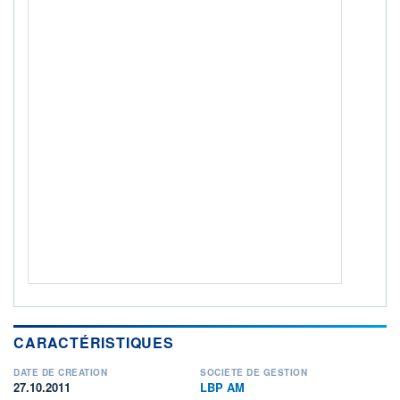
ACTIF NET (EUR)
472M / 31.07.26
NOTATION MORNINGSTAR ⁽¹⁾
RISQUE DU FONDS (SRI)
4
/7
+ PORTEFEUILLE
+ LISTE
CARACTÉRISTIQUES
DATE DE CRÉATION
SOCIÉTÉ DE GESTION
27.10.2011
LBP AM