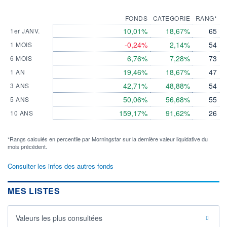
FONDS
CATEGORIE
RANG*
10,01%
18,67%
65
1er JANV.
-0,24%
2,14%
54
1 MOIS
6,76%
7,28%
73
6 MOIS
19,46%
18,67%
47
1 AN
42,71%
48,88%
54
3 ANS
50,06%
56,68%
55
5 ANS
159,17%
91,62%
26
10 ANS
*Rangs calculés en percentile par Morningstar sur la dernière valeur liquidative du
mois précédent.
Consulter les infos des autres fonds
MES LISTES
Valeurs les plus consultées