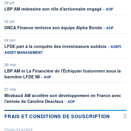
09 juil.
information fourni
LBP AM redessine son rôle d'actionnaire engagé
•
AOF
02 juil.
information fourni
DNCA Finance renforce son équipe Alpha Bonds
•
AOF
24 juin
information fou
LFDE part à la conquête des investisseurs suédois
•
AGEFI
ASSET MANAGEMENT
29 mai
LBP AM et La Financière de l'Échiquier fusionnent sous la
information fournie par
bannière LFDE IM
•
AOF
27 mai
Mirabaud AM accélère son développement en France avec
information fournie par
l'arrivée de Caroline Desclaux
•
AOF
FRAIS ET CONDITIONS DE SOUSCRIPTION
FRAIS D'ENTRÉE
PROSPECTUS