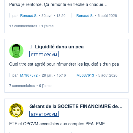
Perso je renforce. Çà remonte en flèche à chaque
suspission d'accord dans.la guerre du moyen-orient.
par
Renaud.S.
•
30 avr.
•
13:20
Renaud.S.
•
6 août 2026
Investissement long terme tip top pour sa retraite.
LU3 ...
17
commentaires
•
1
j'aime
Liquidité dans un pea
ETF ET OPCVM
Quel titre est agréé pour rémunérer les liquidité s d'un pea
par
M7967572
•
28 juil.
•
15:16
M5637613
•
5 août 2026
7
commentaires
•
0
j'aime
Gérant de la SOCIETE FINANCIAIRE de…
ETF ET OPCVM
ETF et OPCVM accesibles aux comptes PEA_PME