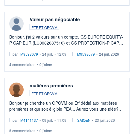
Valeur pas négociable
ETF ET OPCVM
Bonjour, j'ai 2 valeurs sur un compte, GS EUROPE EQUITY-
P CAP EUR (LU0082087510) et GS PROTECTION-P CAP
EUR (LU0546913194), que je souhaite vendre. Lorsque je
par
M9598679
•
24 juil.
•
12:09
M9598679
•
24 juil. 2026
veux procéder à la vente, on me signale ...
4
commentaires
•
0
j'aime
matières premières
ETF ET OPCVM
Bonjour je cherche un OPCVM ou Etf dédié aux matières
premières et qui soit éligible PEA... Auriez vous une idée?
Merci de vos conseils
par
M4141137
•
09 juil.
•
11:09
SAIQEN
•
23 juil. 2026
5
commentaires
•
0
j'aime