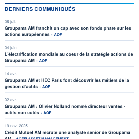
DERNIERS COMMUNIQUÉS
08 juil.
Groupama AM franchit un cap avec son fonds phare sur les
information fournie par
actions européennes
•
AOF
04 juin
L'électrification mondiale au coeur de la stratégie actions de
information fournie par
Groupama AM
•
AOF
14 avr.
Groupama AM et HEC Paris font découvrir les métiers de la
information fournie par
gestion d’actifs
•
AOF
02 avr.
Groupama AM : Olivier Nolland nommé directeur ventes -
information fournie par
actifs non cotés
•
AOF
19 nov. 2025
Crédit Mutuel AM recrute une analyste senior de Groupama
information fournie par
AM
•
AGEFI ASSET MANAGEMENT