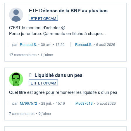
ETF Défense de la BNP au plus bas
ETF ET OPCVM
C'EST le moment d'acheter 😄​
Perso je renforce. Çà remonte en flèche à chaque
suspission d'accord dans.la guerre du moyen-orient.
par
Renaud.S.
•
30 avr.
•
13:20
Renaud.S.
•
6 août 2026
Investissement long terme tip top pour sa retraite.
LU3 ...
17
commentaires
•
1
j'aime
Liquidité dans un pea
ETF ET OPCVM
Quel titre est agréé pour rémunérer les liquidité s d'un pea
par
M7967572
•
28 juil.
•
15:16
M5637613
•
5 août 2026
7
commentaires
•
0
j'aime