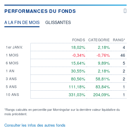
PERFORMANCES DU FONDS
A LA FIN DE MOIS
GLISSANTES
FONDS
CATEGORIE
RANG*
18,02%
2,18%
4
1er JANV.
-0,34%
-0,76%
46
1 MOIS
15,64%
9,89%
5
6 MOIS
30,55%
2,18%
2
1 AN
80,56%
58,81%
2
3 ANS
111,18%
83,84%
1
5 ANS
331,03%
204,09%
1
10 ANS
*Rangs calculés en percentile par Morningstar sur la dernière valeur liquidative du
mois précédent.
Consulter les infos des autres fonds