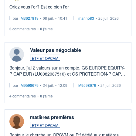
Oriez vous l'or? Est ce bien l'or
par
M3627819
•
08 juil.
•
10:41
marino83
•
25 juil. 2026
3
commentaires
•
0
j'aime
Valeur pas négociable
ETF ET OPCVM
Bonjour, j'ai 2 valeurs sur un compte, GS EUROPE EQUITY-
P CAP EUR (LU0082087510) et GS PROTECTION-P CAP
EUR (LU0546913194), que je souhaite vendre. Lorsque je
par
M9598679
•
24 juil.
•
12:09
M9598679
•
24 juil. 2026
veux procéder à la vente, on me signale ...
4
commentaires
•
0
j'aime
matières premières
ETF ET OPCVM
Bonjour je cherche un OPCVM ou Etf dédié aux matières