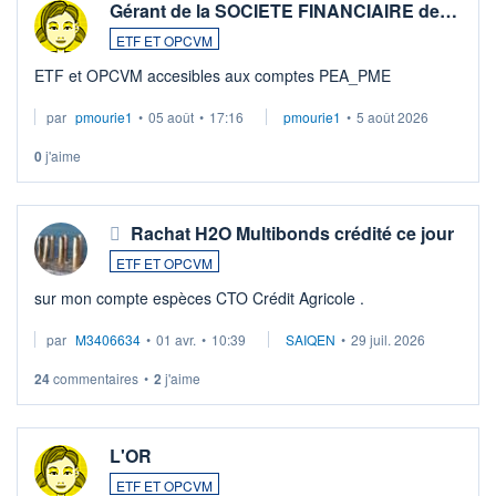
Gérant de la SOCIETE FINANCIAIRE de…
ETF ET OPCVM
ETF et OPCVM accesibles aux comptes PEA_PME
par
pmourie1
•
05 août
•
17:16
pmourie1
•
5 août 2026
0
j'aime
Rachat H2O Multibonds crédité ce jour
ETF ET OPCVM
sur mon compte espèces CTO Crédit Agricole .
par
M3406634
•
01 avr.
•
10:39
SAIQEN
•
29 juil. 2026
24
commentaires
•
2
j'aime
L'OR
ETF ET OPCVM