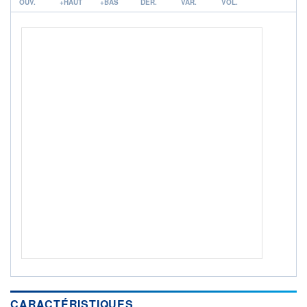
OUV.
+HAUT
+BAS
DER.
VAR.
VOL.
ACTIF NET (EUR)
886M / 31.07.26
NOTATION MORNINGSTAR ⁽¹⁾
RISQUE DU FONDS (SRI)
5
/7
+ PORTEFEUILLE
+ LISTE
CARACTÉRISTIQUES