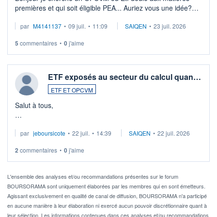
premières et qui soit éligible PEA... Auriez vous une idée?
Merci de vos conseils
par
M4141137
•
09 juil.
•
11:09
SAIQEN
•
23 juil. 2026
5
commentaires
•
0
j'aime
ETF exposés au secteur du calcul quan…
ETF ET OPCVM
Salut à tous,
Je cherche à investir sur le secteur du calcul quantique, mais
par
jeboursicote
•
22 juil.
•
14:39
SAIQEN
•
22 juil. 2026
via un ETF plutôt que des actions individuelles.
2
commentaires
•
0
j'aime
Idéalement, je voudrais qu'il soit éligible au PEA.
Pour l' ...
L'ensemble des analyses et/ou recommandations présentes sur le forum
BOURSORAMA sont uniquement élaborées par les membres qui en sont émetteurs.
Agissant exclusivement en qualité de canal de diffusion, BOURSORAMA n'a participé
en aucune manière à leur élaboration ni exercé aucun pouvoir discrétionnaire quant à
leur sélection. Les informations contenues dans ces analyses et/ou recommandations