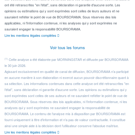
ont été retranscrites "en l'état", sans déclaration ni garantie d'aucune sorte. Les
opinions ou estimations qui y sont exprimées sont celles de leurs auteurs et ne
sauraient refléter le point de vue de BOURSORAMA. Sous réserves des lois
applicables, ni l'information contenue, ni les analyses qui y sont exprimées ne
sauraient engager la responsabilité BOURSORAMA.
Lire les mentions légales complètes
Voir tous les forums
(1)
Cette analyse a été élaborée par MORNINGSTAR et diffusée par BOURSORAMA
le 30 juin 2026.
Agissant exclusivement en qualité de canal de diffusion, BOURSORAMA n'a participé
en aucune manière à son élaboration ni exercé aucun pouvoir discrétionnaire quant à
sa sélection. Les informations contenues dans cette analyse ont été retranscrites "en
l'état", sans déclaration ni garantie d'aucune sorte. Les opinions ou estimations qui y
sont exprimées sont celles de ses auteurs et ne sauraient refléter le point de vue de
BOURSORAMA. Sous réserves des lois applicables, ni l'information contenue, ni les
analyses qui y sont exprimées ne sauraient engager la responsabilité de
BOURSORAMA. Le contenu de l'analyse mis à disposition par BOURSORAMA est
fourni uniquement à titre d'information et n'a pas de valeur contractuelle. Il constitue
ainsi une simple aide à la décision dont l'utilisateur conserve l'absolue maîtrise.
Lire les mentions légales complètes