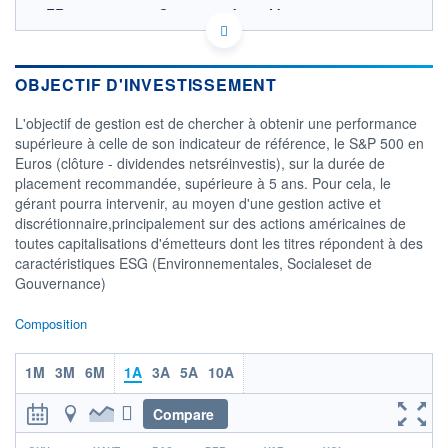
FR0010891432 - Groupama Asset Management
OPCVM DERNIER COURS CONNU AU 05/08/2026
Consulter le prospectus / DIC
OBJECTIF D'INVESTISSEMENT
100 000
L'objectif de gestion est de chercher à obtenir une performance
90 000
supérieure à celle de son indicateur de référence, le S&P 500 en
80 000
Euros (clôture - dividendes netsréinvestis), sur la durée de
70 000
placement recommandée, supérieure à 5 ans. Pour cela, le
60 000
gérant pourra intervenir, au moyen d'une gestion active et
04/12
02/04
discrétionnaire,principalement sur des actions américaines de
toutes capitalisations d'émetteurs dont les titres répondent à des
CATÉGORIE MORNINGSTAR
caractéristiques ESG (Environnementales, Socialeset de
Actions Etats-Unis Gdes
Gouvernance)
Cap. Mixte
FONDS PARTENAIRES
Composition
TARIFS PRIVILÉGIÉS
0%
1M
3M
6M
1A
3A
5A
10A
ÉLIGIBILITÉ
PEA
PEA-PME
BOURSOVIE LUX
BOURSOVIE
CTO BUSINESS
Compare
Non éligible Boursobank
r