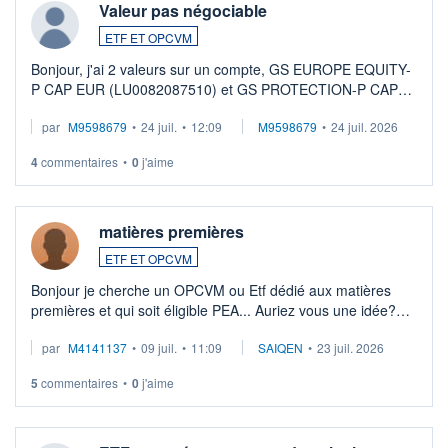
Valeur pas négociable
ETF ET OPCVM
Bonjour, j'ai 2 valeurs sur un compte, GS EUROPE EQUITY-
P CAP EUR (LU0082087510) et GS PROTECTION-P CAP
EUR (LU0546913194), que je souhaite vendre. Lorsque je
par
M9598679
•
24 juil.
•
12:09
M9598679
•
24 juil. 2026
veux procéder à la vente, on me signale ...
4
commentaires
•
0
j'aime
matières premières
ETF ET OPCVM
Bonjour je cherche un OPCVM ou Etf dédié aux matières
premières et qui soit éligible PEA... Auriez vous une idée?
Merci de vos conseils
par
M4141137
•
09 juil.
•
11:09
SAIQEN
•
23 juil. 2026
5
commentaires
•
0
j'aime