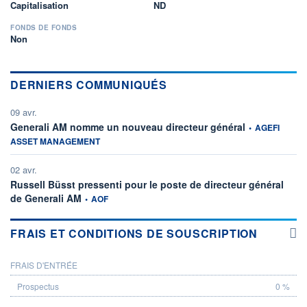
Capitalisation
ND
FONDS DE FONDS
Non
DERNIERS COMMUNIQUÉS
09 avr.
information fourn
Generali AM nomme un nouveau directeur général
•
AGEFI
ASSET MANAGEMENT
02 avr.
Russell Büsst pressenti pour le poste de directeur général
information fournie par
de Generali AM
•
AOF
FRAIS ET CONDITIONS DE SOUSCRIPTION
FRAIS D'ENTRÉE
PROSPECTUS
0 %