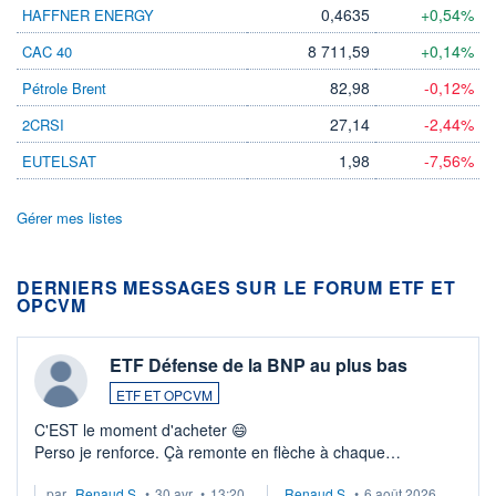
0,4635
+0,54%
HAFFNER ENERGY
8 711,59
+0,14%
CAC 40
82,98
-0,12%
Pétrole Brent
27,14
-2,44%
2CRSI
1,98
-7,56%
EUTELSAT
Gérer mes listes
DERNIERS MESSAGES SUR LE FORUM ETF ET
OPCVM
ETF Défense de la BNP au plus bas
ETF ET OPCVM
C'EST le moment d'acheter 😄​
Perso je renforce. Çà remonte en flèche à chaque
suspission d'accord dans.la guerre du moyen-orient.
par
Renaud.S.
•
30 avr.
•
13:20
Renaud.S.
•
6 août 2026
Investissement long terme tip top pour sa retraite.