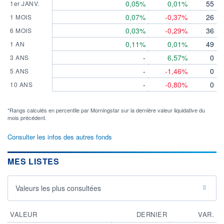
0,05%
0,01%
55
1er JANV.
0,07%
-0,37%
26
1 MOIS
0,03%
-0,29%
36
6 MOIS
0,11%
0,01%
49
1 AN
-
6,57%
0
3 ANS
-
-1,46%
0
5 ANS
-
-0,80%
0
10 ANS
*Rangs calculés en percentile par Morningstar sur la dernière valeur liquidative du
mois précédent.
Consulter les infos des autres fonds
MES LISTES
Valeurs les plus consultées
VALEUR
DERNIER
VAR.