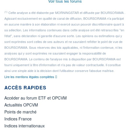
Voir tous les forums
(1)
Cette analyse a été élaborée par MORNINGSTAR et diffusée par BOURSORAMA .
Agissant exclusivement en qualité de canal de diffusion, BOURSORAMA n'a participé
en aucune manière à son élaboration ni exercé aucun pouvoir discrétionnaire quant à
sa sélection. Les informations contenues dans cette analyse ont été retranscrites "en
l'état", sans déclaration ni garantie d'aucune sorte. Les opinions ou estimations qui y
sont exprimées sont celles de ses auteurs et ne sauraient refléter le point de vue de
BOURSORAMA. Sous réserves des lois applicables, ni l'information contenue, ni les
analyses qui y sont exprimées ne sauraient engager la responsabilité de
BOURSORAMA. Le contenu de l'analyse mis à disposition par BOURSORAMA est
fourni uniquement à titre d'information et n'a pas de valeur contractuelle. Il constitue
ainsi une simple aide à la décision dont l'utilisateur conserve l'absolue maîtrise.
Lire les mentions légales complètes
ACCÈS RAPIDES
Accéder au forum ETF et OPCVM
Actualités OPCVM
Points de marché
Indices France
Indices internationaux