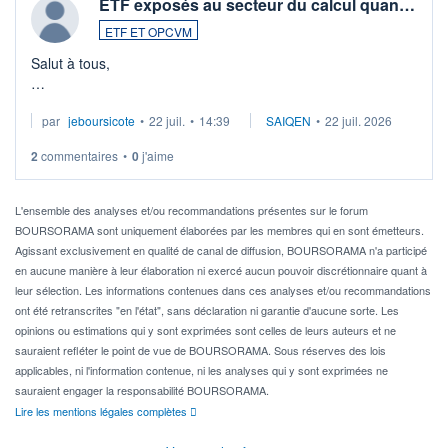
ETF exposés au secteur du calcul quan…
ETF ET OPCVM
Salut à tous,
Je cherche à investir sur le secteur du calcul quantique, mais
par
jeboursicote
•
22 juil.
•
14:39
SAIQEN
•
22 juil. 2026
via un ETF plutôt que des actions individuelles.
2
commentaires
•
0
j'aime
Idéalement, je voudrais qu'il soit éligible au PEA.
Pour l' ...
L'ensemble des analyses et/ou recommandations présentes sur le forum
BOURSORAMA sont uniquement élaborées par les membres qui en sont émetteurs.
Agissant exclusivement en qualité de canal de diffusion, BOURSORAMA n'a participé
en aucune manière à leur élaboration ni exercé aucun pouvoir discrétionnaire quant à
leur sélection. Les informations contenues dans ces analyses et/ou recommandations
ont été retranscrites "en l'état", sans déclaration ni garantie d'aucune sorte. Les
opinions ou estimations qui y sont exprimées sont celles de leurs auteurs et ne
sauraient refléter le point de vue de BOURSORAMA. Sous réserves des lois
applicables, ni l'information contenue, ni les analyses qui y sont exprimées ne
sauraient engager la responsabilité BOURSORAMA.
Lire les mentions légales complètes