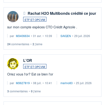
Rachat H2O Multibonds crédité ce jour
ETF ET OPCVM
sur mon compte espèces CTO Crédit Agricole .
par
M3406634
•
01 avr.
•
10:39
SAIQEN
•
29 juil. 2026
24
commentaires
•
2
j'aime
L'OR
ETF ET OPCVM
Oriez vous l'or? Est ce bien l'or
par
M3627819
•
08 juil.
•
10:41
marino83
•
25 juil. 2026
3
commentaires
•
0
j'aime