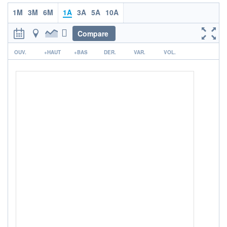
1M
3M
6M
1A
3A
5A
10A
+ PORTEFEUILLE
+ LISTE
Compare
r
OUV.
+HAUT
+BAS
DER.
VAR.
VOL.