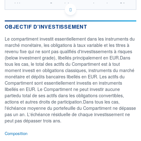
LU0383845111 - Generali Investments Luxembourg SA
OPCVM DERNIER COURS CONNU AU 08/06/2016
Consulter le prospectus / DIC
OBJECTIF D'INVESTISSEMENT
CATÉGORIE MORNINGSTAR
Obligations EUR Emprunts
Le compartiment investit essentiellement dans les instruments du
d'Etat Court Terme
marché monétaire, les obligations à taux variable et les titres à
revenu fixe qui ne sont pas qualifiés d'investissements à risques
FONDS PARTENAIRES
TARIFS PRIVILÉGIÉS
0%
(below investment grade), libellés principalement en EUR.Dans
tous les cas, le total des actifs du Compartiment est à tout
ÉLIGIBILITÉ
moment investi en obligations classiques, instruments du marché
PEA
PEA-PME
BOURSOVIE LUX
BOURSOVIE
monétaire et dépôts bancaires libellés en EUR. Les actifs du
CTO BUSINESS
Compartiment sont essentiellement investis en instruments
Non éligible Boursobank
libellés en EUR. Le Compartiment ne peut investir aucune
partiedu total de ses actifs dans les obligations convertibles,
ACTIF NET (EUR)
actions et autres droits de participation.Dans tous les cas,
747M / 31.07.26
l'échéance moyenne du portefeuille du Compartiment ne dépasse
pas un an. L'échéance résiduelle de chaque investissement ne
NOTATION MORNINGSTAR ⁽¹⁾
peut pas dépasser trois ans.
RISQUE DU FONDS (SRI)
Composition
2
/7