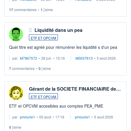
LU3 ...
17
commentaires
•
1
j'aime
Liquidité dans un pea
ETF ET OPCVM
Quel titre est agréé pour rémunérer les liquidité s d'un pea
par
M7967572
•
28 juil.
•
15:16
M5637613
•
5 août 2026
7
commentaires
•
0
j'aime
Gérant de la SOCIETE FINANCIAIRE de…
ETF ET OPCVM
ETF et OPCVM accesibles aux comptes PEA_PME
par
pmourie1
•
05 août
•
17:16
pmourie1
•
5 août 2026
0
j'aime