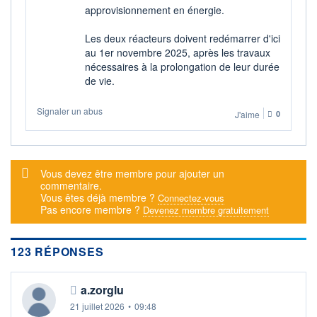
approvisionnement en énergie.
Les deux réacteurs doivent redémarrer d'ici
au 1er novembre 2025, après les travaux
nécessaires à la prolongation de leur durée
de vie.
Signaler un abus
J'aime
0
Message d'alerte
Vous devez être membre pour ajouter un
commentaire.
Vous êtes déjà membre ?
Connectez-vous
Pas encore membre ?
Devenez membre gratuitement
123 RÉPONSES
a.zorglu
21 juillet 2026
•
09:48