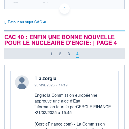
FR0003500008 PX1
EURONEXT PARIS DONNÉES TEMPS RÉEL
Politique d'exécution
Retour au sujet CAC 40
8 760
CAC 40 : ENFIN UNE BONNE NOUVELLE
8 740
POUR LE NUCLÉAIRE D'ENGIE: | PAGE 4
8 720
8 700
1
2
3
4
8 680
11h53
14h46
OUVERTURE
CLÔTURE VEILLE
8 712,29
8 699,71
a.zorglu
23 févr. 2025
•
14:19
+ HAUT
+ BAS
8 755,03
8 697,19
Engie: la Commission européenne
+HAUT 1ER
+BAS 1ER
approuve une aide d'Etat
JANVIER
JANVIER
information fournie parCERCLE FINANCE
8 755,03
7 505,27
•21/02/2025 à 15:45
VOLUME
DERNIER ÉCHANGE
3 363 M€
07.08.26 / 18:05:02
(CercleFinance.com) - La Commission