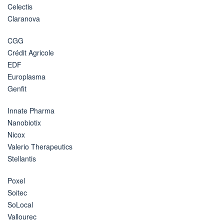
Celectis
Claranova
CGG
Crédit Agricole
EDF
Europlasma
Genfit
Innate Pharma
Nanobiotix
Nicox
Valerio Therapeutics
Stellantis
Poxel
Soitec
SoLocal
Vallourec