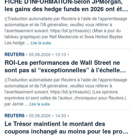
FICHE D'INFORMATION-Selon JPMorgan,
les gains des hedge funds en 2026 ont ét…
((Traduction automatisée par Reuters à l'aide de l'apprentissage
automatique et de l'IA générative, veuillez vous référer à
l'avertissement suivant: https://bit.ly/rtrsauto)) (Mise à jour du
tableau graphique) par Nell Mackenzie et Svea Herbst-Bayliss
Les hedge ...
Lire la suite
information fournie par
REUTERS
•
05.08.2026
•
15:10
•
ROI-Les performances de Wall Street ne
sont pas si “exceptionnelles” à l'échelle…
((Traduction automatisée par Reuters à l'aide de l'apprentissage
automatique et de l'IA générative, veuillez vous référer à
l'avertissement suivant: https://bit.ly/rtrsauto)) (Les opinions
exprimées ici sont celles de l'auteur, chroniqueur pour Reuters.)
par Jamie ...
Lire la suite
information fournie par
REUTERS
•
05.08.2026
•
14:30
•
Le Trésor maintient le montant des
coupons inchangé au moins pour les pro…