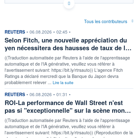
Politique d'exécution
0,00965
Tous les contributeurs
0,00960
information fournie par
REUTERS
•
06.08.2026
•
02:45
•
Selon Fitch, une nouvelle appréciation du
0,00955
yen nécessitera des hausses de taux de l…
0,00950
05h30
10h25
((Traduction automatisée par Reuters à l'aide de l'apprentissage
automatique et de l'IA générative, veuillez vous référer à
OUVERTURE
CLÔTURE VEILLE
0,0096
0,0096
l'avertissement suivant: https://bit.ly/rtrsauto)) L'agence Fitch
Ratings a déclaré mercredi que la Banque du Japon devra
+ HAUT
+ BAS
probablement relever ...
Lire la suite
0,0096
0,0095
information fournie par
REUTERS
COTATION SPÉCIFIQUE
•
06.08.2026
•
01:31
•
ILS/HUF
ROI-La performance de Wall Street n'est
104,6795
+0,52%
pas si "exceptionnelle" sur la scène mon…
((Traduction automatisée par Reuters à l'aide de l'apprentissage
+ PORTEFEUILLE
+ LISTE
automatique et de l'IA générative, veuillez vous référer à
l'avertissement suivant: https://bit.ly/rtrsauto)) (Reproduction de la