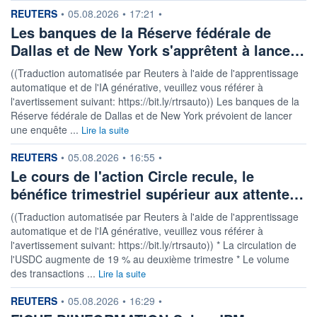
information fournie par
REUTERS
•
05.08.2026
•
17:21
•
Les banques de la Réserve fédérale de
Dallas et de New York s'apprêtent à lance…
((Traduction automatisée par Reuters à l'aide de l'apprentissage
automatique et de l'IA générative, veuillez vous référer à
l'avertissement suivant: https://bit.ly/rtrsauto)) Les banques de la
Réserve fédérale de Dallas et de New York prévoient de lancer
une enquête ...
Lire la suite
information fournie par
REUTERS
•
05.08.2026
•
16:55
•
Le cours de l'action Circle recule, le
bénéfice trimestriel supérieur aux attente…
((Traduction automatisée par Reuters à l'aide de l'apprentissage
automatique et de l'IA générative, veuillez vous référer à
l'avertissement suivant: https://bit.ly/rtrsauto)) * La circulation de
l'USDC augmente de 19 % au deuxième trimestre * Le volume
des transactions ...
Lire la suite
information fournie par
REUTERS
•
05.08.2026
•
16:29
•