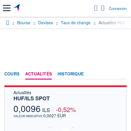
Menu
Connexion
Bourse
Devises
Taux de change
Actualités HUF/
COURS
ACTUALITÉS
HISTORIQUE
Actualités
HUF/ILS SPOT
0,0096
-0,52%
ILS
0,0027 EUR
VALEUR INDICATIVE
SIX - FOREX 2 DONNÉES TEMPS RÉEL