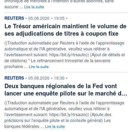
chronique de mercredi à l'intention d'autres abonnés, sans
aucune ...
Lire la suite
information fournie par
REUTERS
•
05.08.2026
•
19:05
•
Le Trésor américain maintient le volume de
ses adjudications de titres à coupon fixe
((Traduction automatisée par Reuters à l'aide de l'apprentissage
automatique et de l'IA générative, veuillez vous référer à
l'avertissement suivant: https://bit.ly/rtrsauto)) (Ajout de détails et
de citations) * Le refinancement trimestriel de la semaine
prochaine ...
Lire la suite
information fournie par
REUTERS
•
05.08.2026
•
18:36
•
Deux banques régionales de la Fed vont
lancer une enquête pilote sur le marché d…
((Traduction automatisée par Reuters à l'aide de l'apprentissage
automatique et de l'IA générative, veuillez vous référer à
l'avertissement suivant: https://bit.ly/rtrsauto)) (Ajoute des
précisions sur l'enquête pilote et le contexte général) Les
banques fédérales ...
Lire la suite