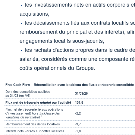
les investissements nets en actifs corporels et
acquisitions,
les décaissements liés aux contrats locatifs s
remboursement du principal et des intérêts), afin
engagements locatifs sous-jacents,
les rachats d'actions propres dans le cadre de
salariés, considérés comme une composante réc
coûts opérationnels du Groupe.
Free Cash Flow – Réconciliation avec le tableau des flux de trésorerie consolidée
Données consolidées auditées
31/03/26
au 31/03 (en M€)
Flux net de trésorerie généré par l'activité
131,8
Flux net de trésorerie lié aux opérations
d'investissement(
-2,2
hors Incidence des
1
variations de périmètre)
Remboursement des dettes locatives
-9,7
Intérêts nets versés sur dettes locatives
-1,0