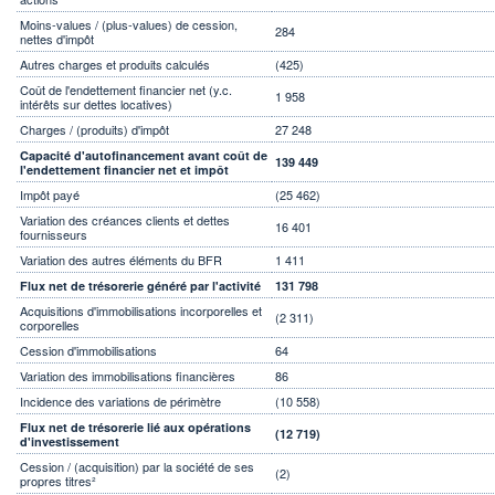
Moins-values / (plus-values) de cession,
284
nettes d'impôt
Autres charges et produits calculés
(425)
Coût de l'endettement financier net (y.c.
1 958
intérêts sur dettes locatives)
Charges / (produits) d'impôt
27 248
Capacité d'autofinancement avant coût de
139 449
l'endettement financier net et impôt
Impôt payé
(25 462)
Variation des créances clients et dettes
16 401
fournisseurs
Variation des autres éléments du BFR
1 411
Flux net de trésorerie généré par l'activité
131 798
Acquisitions d'immobilisations incorporelles et
(2 311)
corporelles
Cession d'immobilisations
64
Variation des immobilisations financières
86
Incidence des variations de périmètre
(10 558)
Flux net de trésorerie lié aux opérations
(12 719)
d'investissement
Cession / (acquisition) par la société de ses
(2)
propres titres²