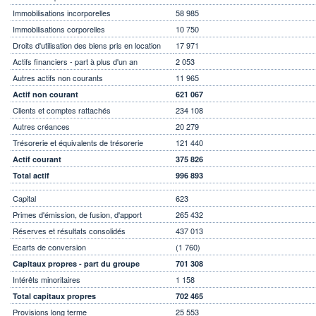
Immobilisations incorporelles
58 985
Immobilisations corporelles
10 750
Droits d'utilisation des biens pris en location
17 971
Actifs financiers - part à plus d'un an
2 053
Autres actifs non courants
11 965
Actif non courant
621 067
Clients et comptes rattachés
234 108
Autres créances
20 279
Trésorerie et équivalents de trésorerie
121 440
Actif courant
375 826
Total actif
996 893
Capital
623
Primes d'émission, de fusion, d'apport
265 432
Réserves et résultats consolidés
437 013
Ecarts de conversion
(1 760)
Capitaux propres - part du groupe
701 308
Intérêts minoritaires
1 158
Total capitaux propres
702 465
Provisions long terme
25 553