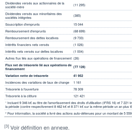
Dividendes versés aux actionnaires de la
(11 295)
société-mère
Dividendes versés aux minoritaires des
(385)
sociétés intégrées
Souscription d'emprunts
15 044
Remboursement d'emprunts
(68 699)
Remboursement des dettes locatives
(9 733)
Intérêts financiers nets versés
(1 026)
Intérêts nets versés sur dettes locatives
(1 004)
Autres flux liés aux opérations de financement
(26)
Flux net de trésorerie lié aux opérations de
(77 128)
financement
Variation nette de trésorerie
41 952
Incidences des variations de taux de change
1 161
Trésorerie à l'ouverture
78 309
Trésorerie à la clôture
121 421
¹ Incluant 9 346 k€ au titre de l'amortissement des droits d'utilisation (IFRS 16) et 7 221 k
la période (contre respectivement 8 462 k€ et 8 371 k€ sur la même période un an plus tô
² Pour information, la société a livré des actions auto-détenues pour un montant de 5 5
[3]
Voir définition en annexe.