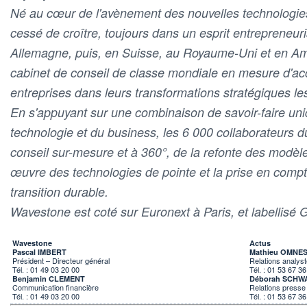
Né au cœur de l'avènement des nouvelles technologies
cessé de croître, toujours dans un esprit entrepreneuri
Allemagne, puis, en Suisse, au Royaume-Uni et en Am
cabinet de conseil de classe mondiale en mesure d'a
entreprises dans leurs transformations stratégiques le
En s'appuyant sur une combinaison de savoir-faire uniqu
technologie et du business, les 6 000 collaborateurs du
conseil sur-mesure et à 360°, de la refonte des modèle
œuvre des technologies de pointe et la prise en compt
transition durable.
Wavestone est coté sur Euronext à Paris, et labellisé 
Wavestone
Actus
Pascal IMBERT
Mathieu OMNE
Président – Directeur général
Relations analyst
Tél. : 01 49 03 20 00
Tél. : 01 53 67 36
Benjamin CLEMENT
Déborah SCHW
Communication financière
Relations presse
Tél. : 01 49 03 20 00
Tél. : 01 53 67 36