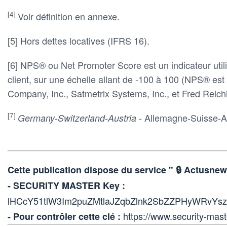
[4]
Voir définition en annexe.
[5] Hors dettes locatives (IFRS 16).
[6] NPS® ou Net Promoter Score est un indicateur utili
client, sur une échelle allant de -100 à 100 (NPS® e
Company, Inc., Satmetrix Systems, Inc., et Fred Reich
[7]
- Allemagne-Suisse-A
Germany-Switzerland-Austria
Cette publication dispose du service " 🔒 Actus
- SECURITY MASTER Key :
lHCcY51tlW3Im2puZMtlaJZqbZlnk2SbZZPHyWR
https://www.security-mast
- Pour contrôler cette clé :