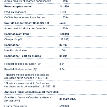
Autres produits et charges opérationnels
(1 159)
Résultat opérationnel
111 476
Produits financiers
1 049
Coût de l'endettement financier brut
(1 553)
Coût de l'endettement financier net
(504)
Autres produits et charges financiers
(1 624)
Résultat avant impôt
109 348
Charge d'impôt
(27 248)
Résultat net
82 100
Intérêts minoritaires
(106)
Résultat net - part du groupe
81 994
Résultat de base par action (€)¹
3,34
Résultat dilué par action (€)²
3,34
¹ Nombre moyen pondéré d'actions en
circulation sur la période : 24 527 188
² Nombre moyen pondéré d'actions en
circulation sur la période (dilué) : 24 527 188
Annexe 3 : bilan consolidé au 31 mars 2026
En milliers d'euros – Données auditées -
31 mars 2026
Normes IFRS
Ecarts d'acquisition
519 343