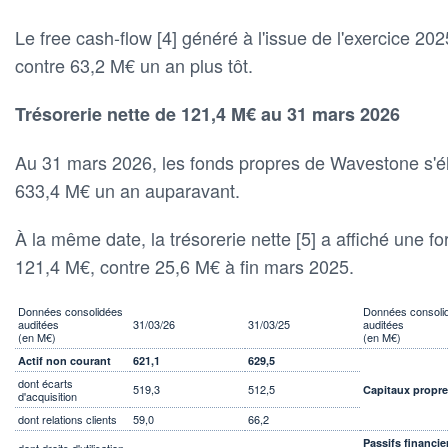
Le free cash-flow [4] généré à l'issue de l'exercice 20
contre 63,2 M€ un an plus tôt.
Trésorerie nette de 121,4 M€ au 31 mars 2026
Au 31 mars 2026, les fonds propres de Wavestone s'él
633,4 M€ un an auparavant.
À la même date, la trésorerie nette [5] a affiché une fo
121,4 M€, contre 25,6 M€ à fin mars 2025.
Données consolidées
Données consoli
auditées
31/03/26
31/03/25
auditées
(en M€)
(en M€)
Actif non courant
621,1
629,5
dont écarts
519,3
512,5
Capitaux propr
d'acquisition
dont relations clients
59,0
66,2
Passifs financie
dont droits d'utilisation