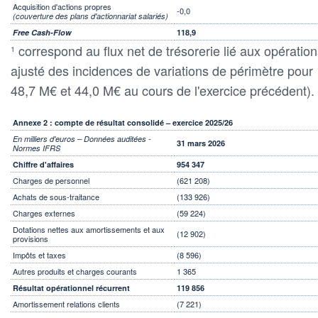
Acquisition d'actions propres
-0,0
(couverture des plans d'actionnariat salariés)
Free Cash-Flow
118,9
¹ correspond au flux net de trésorerie lié aux opérati
ajusté des incidences de variations de périmètre pour
48,7 M€ et 44,0 M€ au cours de l'exercice précédent).
Annexe 2 : compte de résultat consolidé – exercice 2025/26
En milliers d'euros – Données auditées -
31 mars 2026
Normes IFRS
Chiffre d'affaires
954 347
Charges de personnel
(621 208)
Achats de sous-traitance
(133 926)
Charges externes
(59 224)
Dotations nettes aux amortissements et aux
(12 902)
provisions
Impôts et taxes
(8 596)
Autres produits et charges courants
1 365
Résultat opérationnel récurrent
119 856
Amortissement relations clients
(7 221)