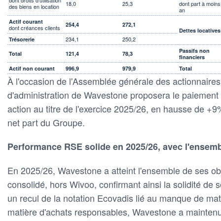
18,0
25,3
dont part à moins
des biens en location
an
Actif courant
254,4
272,1
dont créances clients
Dettes locatives
234,1
250,2
Trésorerie
Passifs non
Total
121,4
78,3
financiers
Actif non courant
996,9
979,9
Total
À l'occasion de l'Assemblée générale des actionnaires 
d'administration de Wavestone proposera le paiement 
action au titre de l'exercice 2025/26, en hausse de +
net part du Groupe.
Performance RSE solide en 2025/26, avec l'ensembl
En 2025/26, Wavestone a atteint l'ensemble de ses ob
consolidé, hors Wivoo, confirmant ainsi la solidité d
un recul de la notation Ecovadis lié au manque de mat
matière d'achats responsables, Wavestone a mainten