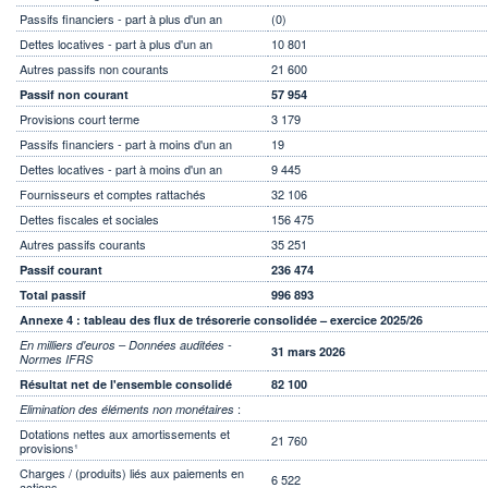
Passifs financiers - part à plus d'un an
(0)
Dettes locatives - part à plus d'un an
10 801
Autres passifs non courants
21 600
Passif non courant
57 954
Provisions court terme
3 179
Passifs financiers - part à moins d'un an
19
Dettes locatives - part à moins d'un an
9 445
Fournisseurs et comptes rattachés
32 106
Dettes fiscales et sociales
156 475
Autres passifs courants
35 251
Passif courant
236 474
Total passif
996 893
Annexe 4 : tableau des flux de trésorerie consolidée – exercice 2025/26
En milliers d'euros – Données auditées -
31 mars 2026
Normes IFRS
Résultat net de l'ensemble consolidé
82 100
:
Elimination des éléments non monétaires
Dotations nettes aux amortissements et
21 760
provisions¹
Charges / (produits) liés aux paiements en
6 522
actions