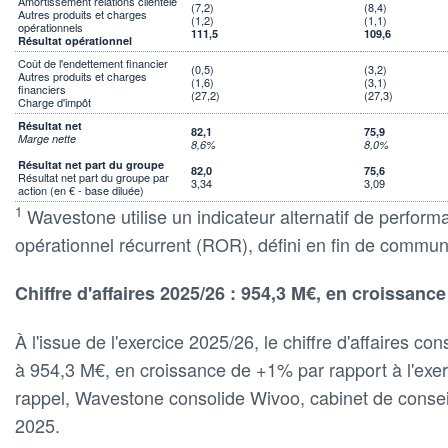
Amortissement relations clientèle
(7,2)
(8,4)
Autres produits et charges
(1,2)
(1,1)
opérationnels
111,5
109,6
Résultat opérationnel
Coût de l'endettement financier
(0,5)
(3,2)
Autres produits et charges
(1,6)
(3,1)
financiers
(27,2)
(27,3)
Charge d'impôt
Résultat net
82,1
75,9
Marge nette
8,6%
8,0%
Résultat net part du groupe
82,0
75,6
Résultat net part du groupe par
3,34
3,09
action (en € - base diluée)
1
Wavestone utilise un indicateur alternatif de perform
opérationnel récurrent (ROR), défini en fin de commu
Chiffre d'affaires 2025/26 : 954,3 M€, en croissan
À l'issue de l'exercice 2025/26, le chiffre d'affaires co
à 954,3 M€, en croissance de +1% par rapport à l'exer
rappel, Wavestone consolide Wivoo, cabinet de conseil
2025.