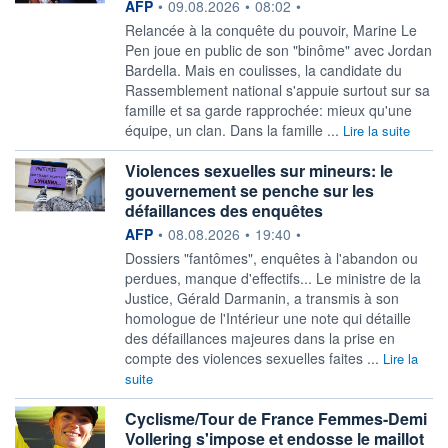
information fournie par
AFP
•
09.08.2026
•
08:02
•
Relancée à la conquête du pouvoir, Marine Le
Pen joue en public de son "binôme" avec Jordan
Bardella. Mais en coulisses, la candidate du
Rassemblement national s'appuie surtout sur sa
famille et sa garde rapprochée: mieux qu'une
équipe, un clan. Dans la famille ...
Lire la suite
Violences sexuelles sur mineurs: le
gouvernement se penche sur les
défaillances des enquêtes
information fournie par
AFP
•
08.08.2026
•
19:40
•
Dossiers "fantômes", enquêtes à l'abandon ou
perdues, manque d'effectifs... Le ministre de la
Justice, Gérald Darmanin, a transmis à son
homologue de l'Intérieur une note qui détaille
des défaillances majeures dans la prise en
compte des violences sexuelles faites ...
Lire la
suite
Cyclisme/Tour de France Femmes-Demi
Vollering s'impose et endosse le maillot