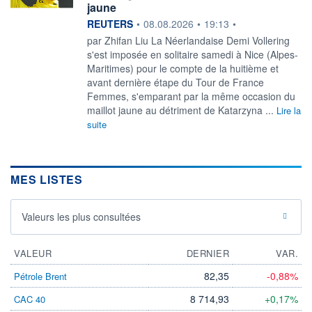
jaune
information fournie par
REUTERS
•
08.08.2026
•
19:13
•
par Zhifan Liu La Néerlandaise Demi Vollering
s'est imposée en solitaire ‌samedi à Nice (Alpes-
Maritimes) pour le compte de la huitième et
avant dernière étape du Tour de France
Femmes, s'emparant par la même ​occasion du
maillot jaune au détriment de Katarzyna ...
Lire la
suite
MES LISTES
Valeurs les plus consultées
VALEUR
DERNIER
VAR.
82,35
-0,88%
Pétrole Brent
8 714,93
+0,17%
CAC 40