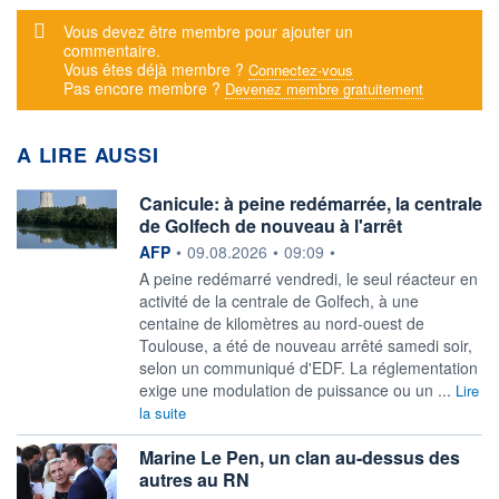
Message d'alerte
Vous devez être membre pour ajouter un
commentaire.
Vous êtes déjà membre ?
Connectez-vous
Pas encore membre ?
Devenez membre gratuitement
A LIRE AUSSI
Canicule: à peine redémarrée, la centrale
de Golfech de nouveau à l'arrêt
information fournie par
AFP
•
09.08.2026
•
09:09
•
A peine redémarré vendredi, le seul réacteur en
activité de la centrale de Golfech, à une
centaine de kilomètres au nord-ouest de
Toulouse, a été de nouveau arrêté samedi soir,
selon un communiqué d'EDF. La réglementation
exige une modulation de puissance ou un ...
Lire
la suite
Marine Le Pen, un clan au-dessus des
autres au RN