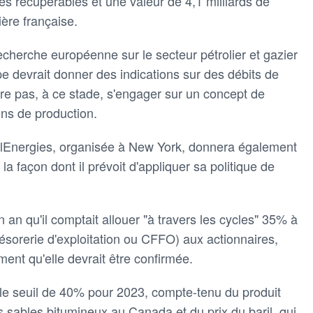
res récupérables et une valeur de 4,1 milliards de
ière française.
echerche européenne sur le secteur pétrolier et gazier
 devrait donner des indications sur des débits de
tre pas, à ce stade, s'engager sur un concept de
ns de production.
talEnergies, organisée à New York, donnera également
la façon dont il prévoit d'appliquer sa politique de
 an qu'il comptait allouer "à travers les cycles" 35% à
ésorerie d'exploitation ou CFFO) aux actionnaires,
ment qu'elle devrait être confirmée.
 le seuil de 40% pour 2023, compte-tenu du produit
s sables bitumineux au Canada et du prix du baril, qui