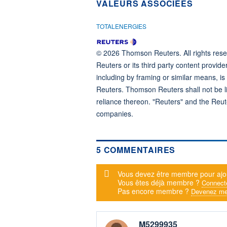
VALEURS ASSOCIÉES
TOTALENERGIES
© 2026 Thomson Reuters. All rights reser
Reuters or its third party content provide
including by framing or similar means, is
Reuters. Thomson Reuters shall not be lia
reliance thereon. "Reuters" and the Reut
companies.
5 COMMENTAIRES
Message d'alerte
Vous devez être membre pour ajo
Vous êtes déjà membre ?
Connect
Pas encore membre ?
Devenez me
M5299935