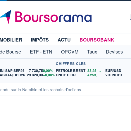
MOBILIER
IMPÔTS
ACTU
BOURSOBANK
 de Bourse
ETF - ETN
OPCVM
Taux
Devises
CHIFFRES-CLÉS
INI S&P SEP26
7 730,75
0,00%
PÉTROLE BRENT
83,25
$US
EUR/USD
ASDAQ DEC26
29 820,00
+0,08%
ONCE D'OR
4 253,27
$US
VIX INDEX
tendu sur la Namibie et les rachats d'actions