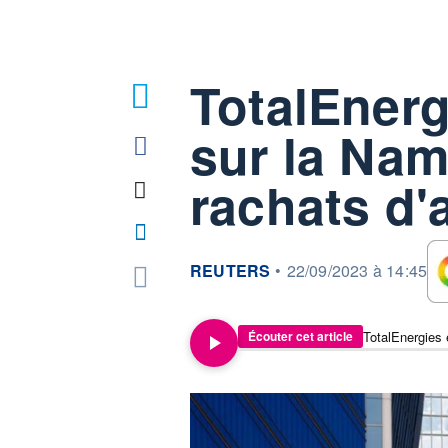
TotalEnerg
5
sur la Nami
rachats d'
information fournie par
REUTERS
•
22/09/2023 à 14:45
TotalEnergies 
Écouter cet article