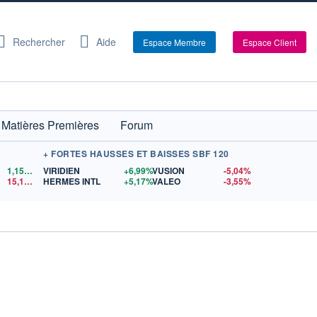
Rechercher
Aide
Espace Membre
Espace Client
Matières Premières
Forum
+ FORTES HAUSSES ET BAISSES SBF 120
1,1522
$US
VIRIDIEN
+6,99%
VUSION
-5,04%
15,15
$US
HERMES INTL
+5,17%
VALEO
-3,55%