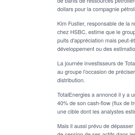
de barils de ressources pétroliè
dollars pour la compagnie pétrol
Kim Fustier, responsable de la r
chez HSBC, estime que le groupe
puits d'appréciation mais peut-ê
développement ou des estimatio
La journée investisseurs de To
au groupe l'occasion de préciser 
distribution.
TotalEnergies a annoncé il y a un
40% de son cash-flow (flux de tr
une cible dont les analystes esti
Mais il aussi prévu de dépasser
de cession de ses actifs dans le