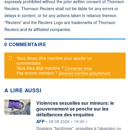
expressly prohibited without the prior written consent of Thomson
Reuters. Thomson Reuters shall not be liable for any errors or
delays in content, or for any actions taken in reliance thereon.
"Reuters" and the Reuters Logo are trademarks of Thomson
Reuters and its affiliated companies.
0 COMMENTAIRE
Message d'alerte
Vous devez être membre pour ajouter un
commentaire.
Vous êtes déjà membre ?
Connectez-vous
Pas encore membre ?
Devenez membre gratuitement
A LIRE AUSSI
Violences sexuelles sur mineurs: le
gouvernement se penche sur les
défaillances des enquêtes
information fournie par
AFP
•
08.08.2026
•
19:40
•
Dossiers "fantômes", enquêtes à l'abandon ou