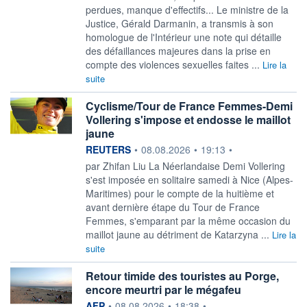
perdues, manque d'effectifs... Le ministre de la
Justice, Gérald Darmanin, a transmis à son
homologue de l'Intérieur une note qui détaille
des défaillances majeures dans la prise en
compte des violences sexuelles faites ...
Lire la
suite
Cyclisme/Tour de France Femmes-Demi
Vollering s'impose et endosse le maillot
jaune
information fournie par
REUTERS
•
08.08.2026
•
19:13
•
par Zhifan Liu La Néerlandaise Demi Vollering
s'est imposée en solitaire ‌samedi à Nice (Alpes-
Maritimes) pour le compte de la huitième et
avant dernière étape du Tour de France
Femmes, s'emparant par la même ​occasion du
maillot jaune au détriment de Katarzyna ...
Lire la
suite
Retour timide des touristes au Porge,
encore meurtri par le mégafeu
information fournie par
AFP
•
08.08.2026
•
18:38
•