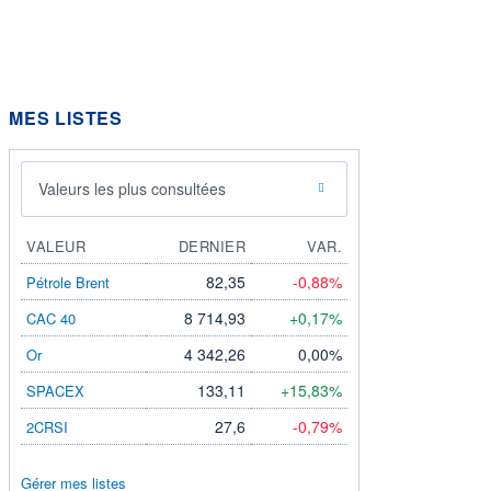
MES LISTES
Valeurs les plus consultées
VALEUR
DERNIER
VAR.
82,35
-0,88%
Pétrole Brent
8 714,93
+0,17%
CAC 40
4 342,26
0,00%
Or
133,11
+15,83%
SPACEX
27,6
-0,79%
2CRSI
Gérer mes listes