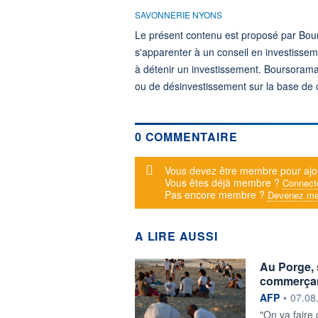
SAVONNERIE NYONS
Le présent contenu est proposé par Bour
s'apparenter à un conseil en investisse
à détenir un investissement. Boursorama
ou de désinvestissement sur la base de ce
0 COMMENTAIRE
Message d'alerte
Vous devez être membre pour ajo
Vous êtes déjà membre ?
Connect
Pas encore membre ?
Devenez me
A LIRE AUSSI
Au Porge, s
commerça
information f
AFP
•
07.08
"On va faire