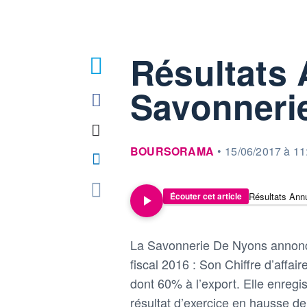
Résultats 
Savonneri
information fournie par
BOURSORAMA
•
15/06/2017 à 11
Résultats Ann
Écouter cet article
La Savonnerie De Nyons annonce 
fiscal 2016 : Son Chiffre d’affai
dont 60% à l’export. Elle enreg
résultat d’exercice en hausse d