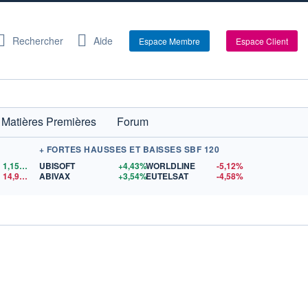
Rechercher
Aide
Espace Membre
Espace Client
Matières Premières
Forum
+ FORTES HAUSSES ET BAISSES SBF 120
1,1559
$US
UBISOFT
+4,43%
WORLDLINE
-5,12%
14,90
$US
ABIVAX
+3,54%
EUTELSAT
-4,58%