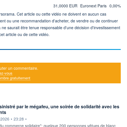
31,0000 EUR
Euronext Paris
0,00%
sorama. Cet article ou cette vidéo ne doivent en aucun cas
ment ou une recommandation d'acheter, de vendre ou de continuer
 ne saurait être tenue responsable d'une décision d'investissement
t article ou de cette vidéo.
uter un commentaire.
ez-vous
mbre gratuitement
inistré par le mégafeu, une soirée de solidarité avec les
nts
ournie par
.2026
•
23:28
•
 du commerce solidaire": quelque 200 personnes vêtues de blanc