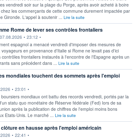
es vendredi soir sur la plage du Porge, après avoir acheté à boire
 chez les commerçants de cette commune durement impactée par
e Gironde. L'appel à soutenir ...
Lire la suite
me Rome de lever ses contrôles frontaliers
ournie par
07.08.2026
•
23:12
•
ment espagnol a menacé vendredi ‌d'imposer des mesures de
 voyageurs en provenance d'Italie si Rome ne levait ​pas d'ici
 contrôles frontaliers instaurés à l'encontre de l'Espagne après un
grants sans précédent dans ...
Lire la suite
es mondiales touchent des sommets après l'emploi
ournie par
.2026
•
23:01
•
boursiers mondiaux ont battu des records vendredi, portés par la
d'un statu quo monétaire de Réserve fédérale (Fed) lors de sa
nion après la publication de chiffres de l'emploi moins bons
ux Etats-Unis. Le marché ...
Lire la suite
t clôture en hausse après l'emploi américain
ournie par
.2026
•
22:41
•