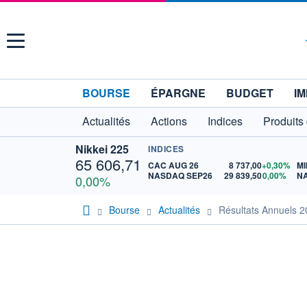
Menu
BOURSE
ÉPARGNE
BUDGET
IM
Actualités
Actions
Indices
Produits
Nikkei 225
INDICES
65 606,71
CAC AUG 26
8 737,00
+0,30%
MI
NASDAQ SEP26
29 839,50
0,00%
N
0,00%
Bourse
Actualités
Résultats Annuels 