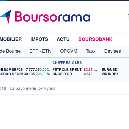
MOBILIER
IMPÔTS
ACTU
BOURSOBANK
 de Bourse
ETF - ETN
OPCVM
Taux
Devises
CHIFFRES-CLÉS
NI S&P SEP26
7 777,25
0,00%
PÉTROLE BRENT
82,35
$US
EUR/USD
ASDAQ DEC26
30 135,00
0,00%
ONCE D'OR
4 342,26
$US
VIX INDEX
2016 - La Savonnerie De Nyons