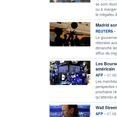
se sont réuni
ou à manger
le mégafeu d
Madrid som
information f
REUTERS
•
Le gouverne
rétorsion aux
dimanche les
afflux de mi
Les Bours
américain
information f
AFP
•
07.08
Les marchés 
perspective 
prochaine réu
qu'attendu a
Wall Stree
information f
AFP
•
07.08