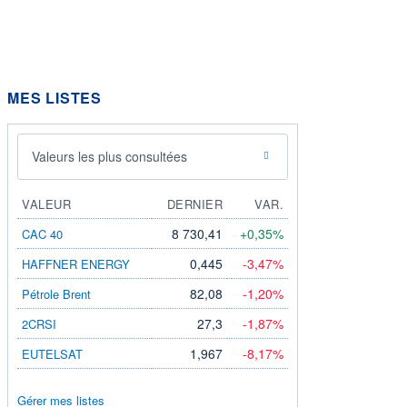
MES LISTES
Valeurs les plus consultées
VALEUR
DERNIER
VAR.
8 730,41
+0,35%
CAC 40
0,445
-3,47%
HAFFNER ENERGY
82,08
-1,20%
Pétrole Brent
27,3
-1,87%
2CRSI
1,967
-8,17%
EUTELSAT
Gérer mes listes