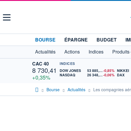
Menu
BOURSE
ÉPARGNE
BUDGET
IM
Actualités
Actions
Indices
Produits
CAC 40
INDICES
8 730,41
DOW JONES
53 885,10
-0,85%
NIKKEI
NASDAQ
26 348,35
-0,06%
DAX
+0,35%
Bourse
Actualités
Les compagnies aéri