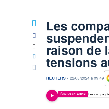
Les compa
suspendent
raison de 
tensions 
information fournie par
REUTERS
•
22/08/2024 à 09:49
Écouter cet article