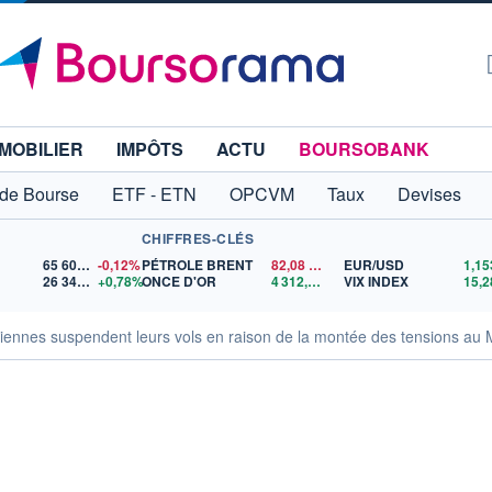
MOBILIER
IMPÔTS
ACTU
BOURSOBANK
 de Bourse
ETF - ETN
OPCVM
Taux
Devises
CHIFFRES-CLÉS
65 606,71
-0,12%
PÉTROLE BRENT
82,08
$US
EUR/USD
26 344,70
+0,78%
ONCE D'OR
4 312,63
$US
VIX INDEX
15,2
ennes suspendent leurs vols en raison de la montée des tensions au