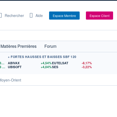
Rechercher
Aide
Espace Membre
Espace Client
Matières Premières
Forum
+ FORTES HAUSSES ET BAISSES SBF 120
1,1530
$US
ABIVAX
+4,54%
EUTELSAT
-8,17%
8
$US
UBISOFT
+4,04%
SES
-3,22%
 Moyen-Orient