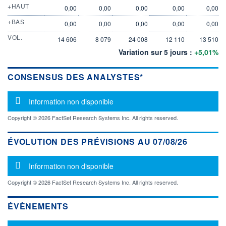
+HAUT
0,00
0,00
0,00
0,00
0,00
+BAS
0,00
0,00
0,00
0,00
0,00
VOL.
14 606
8 079
24 008
12 110
13 510
Variation sur 5 jours :
+5,01%
CONSENSUS DES ANALYSTES*
Message d'information
Information non disponible
Copyright © 2026 FactSet Research Systems Inc. All rights reserved.
ÉVOLUTION DES PRÉVISIONS AU 07/08/26
Message d'information
Information non disponible
Copyright © 2026 FactSet Research Systems Inc. All rights reserved.
ÉVÈNEMENTS