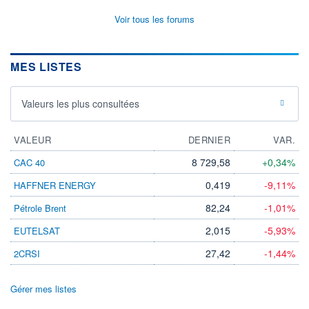
Voir tous les forums
MES LISTES
Valeurs les plus consultées
VALEUR
DERNIER
VAR.
8 729,58
+0,34%
CAC 40
0,419
-9,11%
HAFFNER ENERGY
82,24
-1,01%
Pétrole Brent
2,015
-5,93%
EUTELSAT
27,42
-1,44%
2CRSI
Gérer mes listes