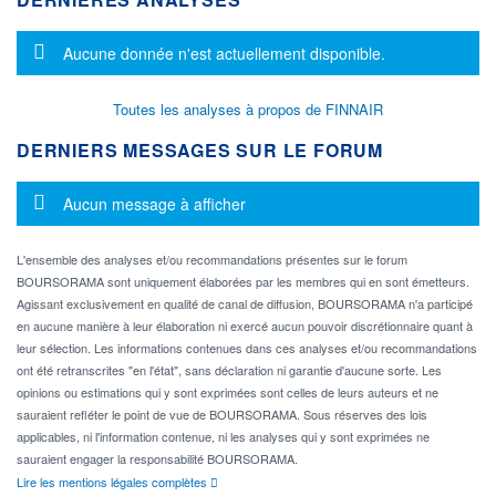
Message d'information
Aucune donnée n'est actuellement disponible.
Toutes les analyses à propos de FINNAIR
DERNIERS MESSAGES SUR LE FORUM
Message d'information
Aucun message à afficher
L'ensemble des analyses et/ou recommandations présentes sur le forum
BOURSORAMA sont uniquement élaborées par les membres qui en sont émetteurs.
Agissant exclusivement en qualité de canal de diffusion, BOURSORAMA n'a participé
en aucune manière à leur élaboration ni exercé aucun pouvoir discrétionnaire quant à
leur sélection. Les informations contenues dans ces analyses et/ou recommandations
ont été retranscrites "en l'état", sans déclaration ni garantie d'aucune sorte. Les
opinions ou estimations qui y sont exprimées sont celles de leurs auteurs et ne
sauraient refléter le point de vue de BOURSORAMA. Sous réserves des lois
applicables, ni l'information contenue, ni les analyses qui y sont exprimées ne
sauraient engager la responsabilité BOURSORAMA.
Lire les mentions légales complètes