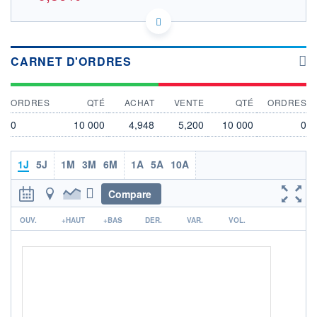
FI4000567029 0EG8
DONNÉES TEMPS DIFFÉRÉ
Politique d'exécution
CARNET D'ORDRES
Cotation sur les autres places
OUVERTURE
CLÔTURE VEILLE
ORDRES
QTÉ
ACHAT
VENTE
QTÉ
ORDRES
5,070
5,094
+ HAUT
+ BAS
0
10 000
4,948
5,200
10 000
0
0,000
0,000
VOLUME
CAPITAL ÉCHANGÉ
1J
5J
1M
3M
6M
1A
5A
10A
13 510
0,01%
VALORISATION
DERNIER ÉCHANGE
Compare
1 039 MEUR
07.08.26 / 09:00:19
r
LIMITE À LA
LIMITE À LA
OUV.
+HAUT
+BAS
DER.
VAR.
VOL.
BAISSE
HAUSSE
0,000
0,000
RENDEMENT
PER ESTIMÉ
ESTIMÉ 2026
2026
-
-
DERNIER
DATE
DIVIDENDE
DERNIER