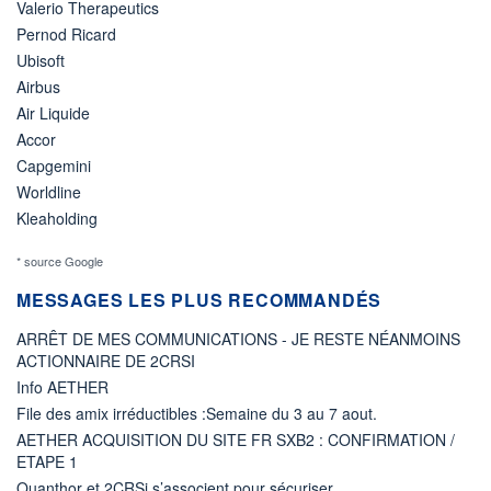
Valerio Therapeutics
Pernod Ricard
Ubisoft
Airbus
Air Liquide
Accor
Capgemini
Worldline
Kleaholding
* source Google
MESSAGES LES PLUS RECOMMANDÉS
ARRÊT DE MES COMMUNICATIONS - JE RESTE NÉANMOINS
ACTIONNAIRE DE 2CRSI
Info AETHER
File des amix irréductibles :Semaine du 3 au 7 aout.
AETHER ACQUISITION DU SITE FR SXB2 : CONFIRMATION /
ETAPE 1
Quanthor et 2CRSi s’associent pour sécuriser