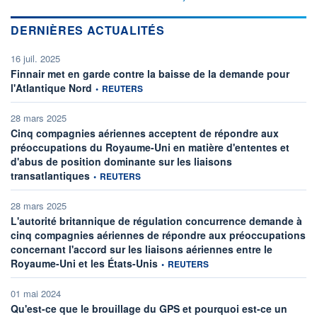
DERNIÈRES ACTUALITÉS
16 juil. 2025
Finnair met en garde contre la baisse de la demande pour
information fournie par
l'Atlantique Nord
•
REUTERS
28 mars 2025
Cinq compagnies aériennes acceptent de répondre aux
préoccupations du Royaume-Uni en matière d'ententes et
d'abus de position dominante sur les liaisons
information fournie par
transatlantiques
•
REUTERS
28 mars 2025
L'autorité britannique de régulation concurrence demande à
cinq compagnies aériennes de répondre aux préoccupations
concernant l'accord sur les liaisons aériennes entre le
information fournie par
Royaume-Uni et les États-Unis
•
REUTERS
01 mai 2024
Qu'est-ce que le brouillage du GPS et pourquoi est-ce un