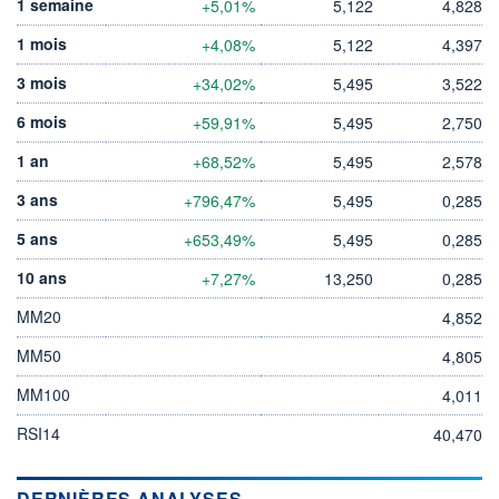
1 semaine
+5,01%
5,122
4,828
1 mois
+4,08%
5,122
4,397
3 mois
+34,02%
5,495
3,522
6 mois
+59,91%
5,495
2,750
1 an
+68,52%
5,495
2,578
3 ans
+796,47%
5,495
0,285
5 ans
+653,49%
5,495
0,285
10 ans
+7,27%
13,250
0,285
MM20
4,852
MM50
4,805
MM100
4,011
RSI14
40,470
DERNIÈRES ANALYSES