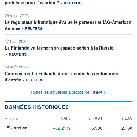
information fournie par
problème pour l'aviation ?
•
REUTERS
28 sept. 2023
Le régulateur britannique évalue le partenariat IAG-American
information fournie par
Airlines
•
REUTERS
27 févr. 2022
information fo
La Finlande va fermer son espace aérien à la Russie
•
REUTERS
19 août 2020
Coronavirus-La Finlande durcit encore les restrictions
information fournie par
d'entrée
•
REUTERS
Toutes les actualités à propos de FINNAIR
DONNÉES HISTORIQUES
VAR.
+ HAUT
+ BAS
PÉRIODE
er
1
Janvier
+62,21%
5,500
2,750