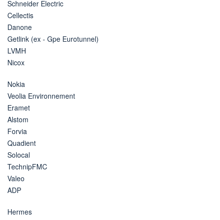
Schneider Electric
Cellectis
Danone
Getlink (ex - Gpe Eurotunnel)
LVMH
Nicox
Nokia
Veolia Environnement
Eramet
Alstom
Forvia
Quadient
Solocal
TechnipFMC
Valeo
ADP
Hermes