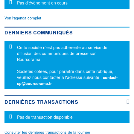
Message d'information
Pas d'évènement en cours
Voir l'agenda complet
DERNIERS COMMUNIQUÉS
Message d'information
Cette société n'est pas adhérente au service de
diffusion des communiqués de presse sur
Boursorama.
Sociétés cotées, pour paraître dans cette rubrique,
veuillez nous contacter à l'adresse suivante :
contact-
cp@boursorama.fr
DERNIÈRES TRANSACTIONS
Message d'information
Pas de transaction disponible
Consulter les dernières transactions de la journée