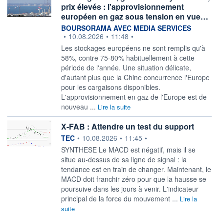
prix élevés : l'approvisionnement
européen en gaz sous tension en vue…
information fournie par
BOURSORAMA AVEC MEDIA SERVICES
•
10.08.2026
•
11:48
•
Les stockages européens ne sont remplis qu'à
58%, contre 75-80% habituellement à cette
période de l'année. Une situation délicate,
d'autant plus que la Chine concurrence l'Europe
pour les cargaisons disponibles.
L'approvisionnement en gaz de l'Europe est de
nouveau ...
Lire la suite
X-FAB : Attendre un test du support
information fournie par
TEC
•
10.08.2026
•
11:45
•
SYNTHESE Le MACD est négatif, mais il se
situe au-dessus de sa ligne de signal : la
tendance est en train de changer. Maintenant, le
MACD doit franchir zéro pour que la hausse se
poursuive dans les jours à venir. L'indicateur
principal de la force du mouvement ...
Lire la
suite