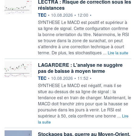
LECTRA : Risque de correction sous les
résistances
information fournie par
TEC
•
10.08.2026
•
12:00
•
SYNTHESE Le MACD est positif et supérieur à
sa ligne de signal. Cette configuration confirme
la bonne orientation du titre. Néanmoins, le RSI
se trouve dans la zone de surachat, on peut
s'attendre à une correction technique à court
terme. De plus, les stochastiques ...
Lire la suite
LAGARDERE : L'analyse ne suggère
pas de baisse à moyen terme
information fournie par
TEC
•
10.08.2026
•
11:52
•
SYNTHESE Le MACD est négatif, mais il se
situe au-dessus de sa ligne de signal : la
tendance est en train de changer. Maintenant, le
MACD doit franchir zéro pour que la hausse se
poursuive dans les jours à venir. Le RSI est
supérieur à 50, cela confirme une bonne ...
Lire
la suite
Stockages bas, guerre au Moyen-Orient,