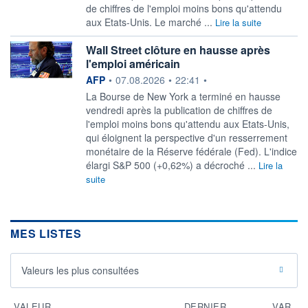
de chiffres de l'emploi moins bons qu'attendu
aux Etats-Unis. Le marché ...
Lire la suite
Wall Street clôture en hausse après
l'emploi américain
information fournie par
AFP
•
07.08.2026
•
22:41
•
La Bourse de New York a terminé en hausse
vendredi après la publication de chiffres de
l'emploi moins bons qu'attendu aux Etats-Unis,
qui éloignent la perspective d'un resserrement
monétaire de la Réserve fédérale (Fed). L'indice
élargi S&P 500 (+0,62%) a décroché ...
Lire la
suite
MES LISTES
Valeurs les plus consultées
VALEUR
DERNIER
VAR.