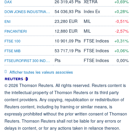
26 319,45 Pts
XETRA
+0,69%
DAX
DOW JONES INDUSTRIAL AVERAGE
54 036,93 Pts
Index Ex
+0,28%
23,280 EUR
MIL
-0,51%
ENI
12,880 EUR
MIL
-2,57%
FINCANTIERI
10 901,09 Pts
FTSE Indices
+0,31%
FTSE 100
53 717,19 Pts
FTSE Indices
+0,06%
FTSE MIB
FTSEUROFIRST 300 INDEX - PERSO
Pts
FTSE Indices
0,00%
Afficher toutes les valeurs associées
© 2026 Thomson Reuters. All rights reserved. Reuters content is
the intellectual property of Thomson Reuters or its third party
content providers. Any copying, republication or redistribution of
Reuters content, including by framing or similar means, is
expressly prohibited without the prior written consent of Thomson
Reuters. Thomson Reuters shall not be liable for any errors or
delays in content, or for any actions taken in reliance thereon.