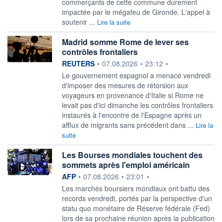
commerçants de cette commune durement
impactée par le mégafeu de Gironde. L'appel à
soutenir ...
Lire la suite
Madrid somme Rome de lever ses
contrôles frontaliers
information fournie par
REUTERS
•
07.08.2026
•
23:12
•
Le gouvernement espagnol a menacé vendredi
‌d'imposer des mesures de rétorsion aux
voyageurs en provenance d'Italie si Rome ne
levait ​pas d'ici dimanche les contrôles frontaliers
instaurés à l'encontre de l'Espagne après un
afflux de migrants sans précédent dans ...
Lire la
suite
Les Bourses mondiales touchent des
sommets après l'emploi américain
information fournie par
AFP
•
07.08.2026
•
23:01
•
Les marchés boursiers mondiaux ont battu des
records vendredi, portés par la perspective d'un
statu quo monétaire de Réserve fédérale (Fed)
lors de sa prochaine réunion après la publication