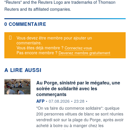
"Reuters" and the Reuters Logo are trademarks of Thomson
Reuters and its affiliated companies.
0 COMMENTAIRE
Message d'alerte
Vous devez être membre pour ajouter un
commentaire.
Vous êtes déjà membre ?
Connectez-vous
Pas encore membre ?
Devenez membre gratuitement
A LIRE AUSSI
Au Porge, sinistré par le mégafeu, une
soirée de solidarité avec les
commerçants
information fournie par
AFP
•
07.08.2026
•
23:28
•
"On va faire du commerce solidaire": quelque
200 personnes vêtues de blanc se sont réunies
vendredi soir sur la plage du Porge, après avoir
acheté à boire ou à manger chez les