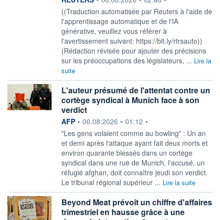
((Traduction automatisée par Reuters à l'aide de
l'apprentissage automatique et de l'IA
générative, veuillez vous référer à
l'avertissement suivant: https://bit.ly/rtrsauto))
(Rédaction révisée pour ajouter des précisions
sur les préoccupations des législateurs, ...
Lire la
suite
L'auteur présumé de l'attentat contre un
cortège syndical à Munich face à son
verdict
information fournie par
AFP
•
06.08.2026
•
01:12
•
"Les gens volaient comme au bowling" : Un an
et demi après l'attaque ayant fait deux morts et
environ quarante blessés dans un cortège
syndical dans une rue de Munich, l'accusé, un
réfugié afghan, doit connaître jeudi son verdict.
Le tribunal régional supérieur ...
Lire la suite
Beyond Meat prévoit un chiffre d'affaires
trimestriel en hausse grâce à une