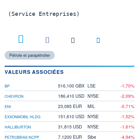
 (Service Entreprises)

Pétrole et parapétrolier
VALEURS ASSOCIÉES
516,100 GBX
LSE
-1,70%
BP
186,410 USD
NYSE
-2,09%
CHEVRON
23,085 EUR
MIL
-0,71%
ENI
151,610 USD
NYSE
-1,52%
EXXONMOBIL HLDG
31,815 USD
NYSE
-1,61%
HALLIBURTON
7,1200 EUR
Sibe
-4,94%
PETROBRAS NCPP