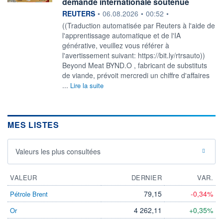
demande internationale soutenue
information fournie par
REUTERS
•
06.08.2026
•
00:52
•
((Traduction automatisée par Reuters à l'aide de
l'apprentissage automatique et de l'IA
générative, veuillez vous référer à
l'avertissement suivant: https://bit.ly/rtrsauto))
Beyond Meat BYND.O , fabricant de substituts
de viande, prévoit mercredi un chiffre d'affaires
...
Lire la suite
MES LISTES
Valeurs les plus consultées
VALEUR
DERNIER
VAR.
79,15
-0,34%
Pétrole Brent
4 262,11
+0,35%
Or