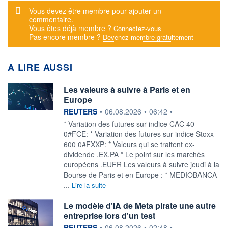
Message d'alerte
Vous devez être membre pour ajouter un
commentaire.
Vous êtes déjà membre ?
Connectez-vous
Pas encore membre ?
Devenez membre gratuitement
A LIRE AUSSI
Les valeurs à suivre à Paris et en
Europe
information fournie par
REUTERS
•
06.08.2026
•
06:42
•
* Variation des futures sur indice CAC 40
0#FCE: * Variation des futures sur indice Stoxx
600 0#FXXP: * Valeurs qui se traitent ex-
dividende .EX.PA * Le point sur les marchés
européens .EUFR Les valeurs à suivre jeudi à la
Bourse de Paris et en Europe : * MEDIOBANCA
...
Lire la suite
Le modèle d'IA de Meta pirate une autre
entreprise lors d'un test
information fournie par
REUTERS
•
06.08.2026
•
02:48
•