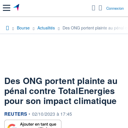
Menu
Connexion
Bourse
Actualités
Des ONG portent plainte au pénal c
Des ONG portent plainte au
pénal contre TotalEnergies
pour son impact climatique
information fournie par
REUTERS
•
02/10/2023 à 17:45