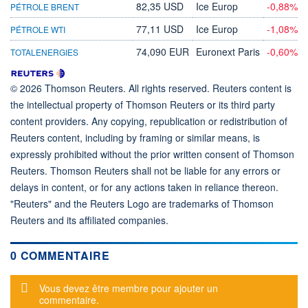
82,35 USD
Ice Europ
-0,88%
PÉTROLE BRENT
77,11 USD
Ice Europ
-1,08%
PÉTROLE WTI
74,090 EUR
Euronext Paris
-0,60%
TOTALENERGIES
© 2026 Thomson Reuters. All rights reserved. Reuters content is
the intellectual property of Thomson Reuters or its third party
content providers. Any copying, republication or redistribution of
Reuters content, including by framing or similar means, is
expressly prohibited without the prior written consent of Thomson
Reuters. Thomson Reuters shall not be liable for any errors or
delays in content, or for any actions taken in reliance thereon.
"Reuters" and the Reuters Logo are trademarks of Thomson
Reuters and its affiliated companies.
0 COMMENTAIRE
Message d'alerte
Vous devez être membre pour ajouter un
commentaire.