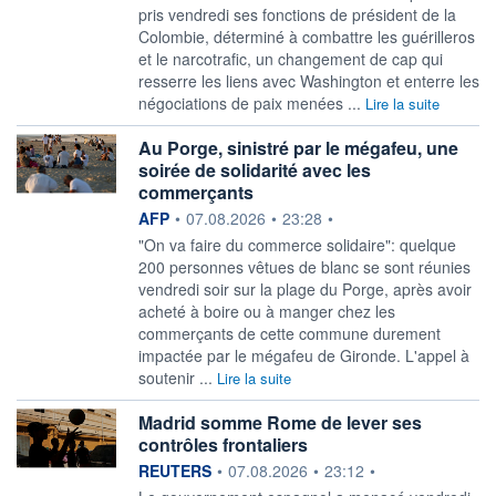
pris vendredi ses fonctions de président de la
Colombie, déterminé à combattre les guérilleros
et le narcotrafic, un changement de cap qui
resserre les liens avec Washington et enterre les
négociations de paix menées ...
Lire la suite
Au Porge, sinistré par le mégafeu, une
soirée de solidarité avec les
commerçants
information fournie par
AFP
•
07.08.2026
•
23:28
•
"On va faire du commerce solidaire": quelque
200 personnes vêtues de blanc se sont réunies
vendredi soir sur la plage du Porge, après avoir
acheté à boire ou à manger chez les
commerçants de cette commune durement
impactée par le mégafeu de Gironde. L'appel à
soutenir ...
Lire la suite
Madrid somme Rome de lever ses
contrôles frontaliers
information fournie par
REUTERS
•
07.08.2026
•
23:12
•