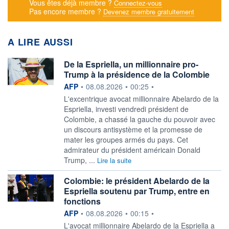
Vous êtes déjà membre ?
Connectez-vous
Pas encore membre ?
Devenez membre gratuitement
A LIRE AUSSI
De la Espriella, un millionnaire pro-
Trump à la présidence de la Colombie
information fournie par
AFP
•
08.08.2026
•
00:25
•
L'excentrique avocat millionnaire Abelardo de la
Espriella, investi vendredi président de
Colombie, a chassé la gauche du pouvoir avec
un discours antisystème et la promesse de
mater les groupes armés du pays. Cet
admirateur du président américain Donald
Trump, ...
Lire la suite
Colombie: le président Abelardo de la
Espriella soutenu par Trump, entre en
fonctions
information fournie par
AFP
•
08.08.2026
•
00:15
•
L'avocat millionnaire Abelardo de la Espriella a