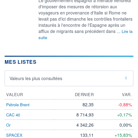
Le gouvernement espagnol a menacé vendredi
‌d'imposer des mesures de rétorsion aux
voyageurs en provenance d'Italie si Rome ne
levait ​pas d'ici dimanche les contrôles frontaliers
instaurés à l'encontre de l'Espagne après un
afflux de migrants sans précédent dans ...
Lire la
suite
MES LISTES
Valeurs les plus consultées
VALEUR
DERNIER
VAR.
82,35
-0,88%
Pétrole Brent
8 714,93
+0,17%
CAC 40
4 342,26
0,00%
Or
133,11
+15,83%
SPACEX