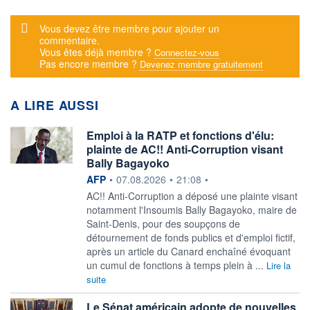
Message d'alerte
Vous devez être membre pour ajouter un
commentaire.
Vous êtes déjà membre ?
Connectez-vous
Pas encore membre ?
Devenez membre gratuitement
A LIRE AUSSI
Emploi à la RATP et fonctions d'élu:
plainte de AC!! Anti-Corruption visant
Bally Bagayoko
information fournie par
AFP
•
07.08.2026
•
21:08
•
AC!! Anti-Corruption a déposé une plainte visant
notamment l'Insoumis Bally Bagayoko, maire de
Saint-Denis, pour des soupçons de
détournement de fonds publics et d'emploi fictif,
après un article du Canard enchaîné évoquant
un cumul de fonctions à temps plein à ...
Lire la
suite
Le Sénat américain adopte de nouvelles