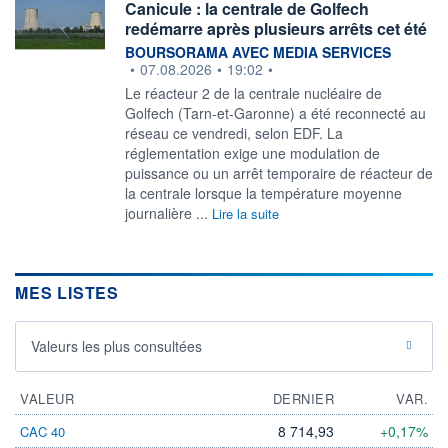
Canicule : la centrale de Golfech
redémarre après plusieurs arrêts cet été
information fournie par
BOURSORAMA AVEC MEDIA SERVICES
•
07.08.2026
•
19:02
•
Le réacteur 2 de la centrale nucléaire de
Golfech (Tarn-et-Garonne) a été reconnecté au
réseau ce vendredi, selon EDF. La
réglementation exige une modulation de
puissance ou un arrêt temporaire de réacteur de
la centrale lorsque la température moyenne
journalière ...
Lire la suite
MES LISTES
Valeurs les plus consultées
VALEUR
DERNIER
VAR.
8 714,93
+0,17%
CAC 40