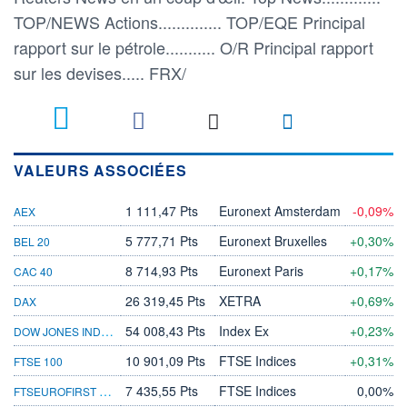
TOP/NEWS Actions.............. TOP/EQE Principal
rapport sur le pétrole........... O/R Principal rapport
sur les devises..... FRX/
VALEURS ASSOCIÉES
1 111,47 Pts
Euronext Amsterdam
-0,09%
AEX
5 777,71 Pts
Euronext Bruxelles
+0,30%
BEL 20
8 714,93 Pts
Euronext Paris
+0,17%
CAC 40
26 319,45 Pts
XETRA
+0,69%
DAX
DOW JONES INDUSTRIAL AVERAGE
54 008,43 Pts
Index Ex
+0,23%
10 901,09 Pts
FTSE Indices
+0,31%
FTSE 100
FTSEUROFIRST 300 INDEX - PERSO
7 435,55 Pts
FTSE Indices
0,00%