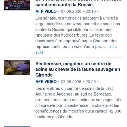
sanctions contre la Russie
information fournie par
AFP VIDEO
•
07.08.2026
•
20:10
•
Les sénateurs américains adoptent à une très
large majorité un nouveau paquet de sanctions
contre la Russie, qui cible particulièrement
l'industrie des hydrocarbures. Le texte doit
désormais être approuvé par la Chambre des
représentants, où un vote n'aura pas ...
Lire la
suite
Sécheresse, mégafeu: un centre de
soins au chevet de la faune sauvage en
Gironde
information fournie par
AFP VIDEO
•
07.08.2026
•
20:09
•
Les membres du centre de soins de la LPO
Aquitaine d'Audenge, au sud de Bordeaux,
prennent en charge des animaux sauvages mis
à l'épreuve par la sécheresse, la chaleur et les
conséquences du mégafeu qui a ravagé 42.000
hectares en Gironde.