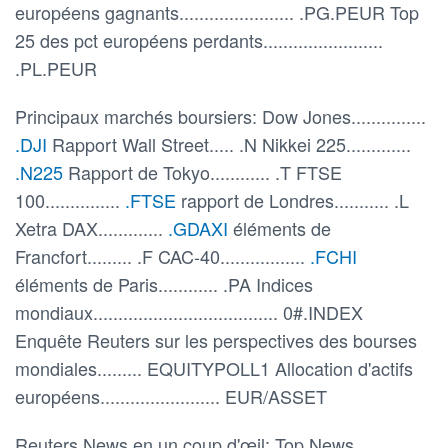
européens gagnants....................... .PG.PEUR Top
25 des pct européens perdants........................
.PL.PEUR
Principaux marchés boursiers: Dow Jones...............
.DJI
Rapport Wall Street..... .N Nikkei 225.............
.N225
Rapport de Tokyo............ .T FTSE
100...............
.FTSE
rapport de Londres........... .L
Xetra DAX.............
.GDAXI
éléments de
Francfort......... .F CAC-40.................
.FCHI
éléments de Paris............ .PA Indices
mondiaux..................................... 0#.INDEX
Enquête Reuters sur les perspectives des bourses
mondiales......... EQUITYPOLL1 Allocation d'actifs
européens........................ EUR/ASSET
Reuters News en un coup d'œil: Top News.............