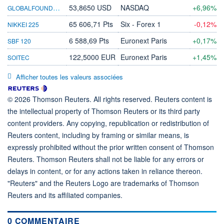
GLOBALFOUNDRIES
53,8650 USD
NASDAQ
+6,96%
65 606,71 Pts
Six - Forex 1
-0,12%
NIKKEI 225
6 588,69 Pts
Euronext Paris
+0,17%
SBF 120
122,5000 EUR
Euronext Paris
+1,45%
SOITEC
Afficher toutes les valeurs associées
© 2026 Thomson Reuters. All rights reserved. Reuters content is
the intellectual property of Thomson Reuters or its third party
content providers. Any copying, republication or redistribution of
Reuters content, including by framing or similar means, is
expressly prohibited without the prior written consent of Thomson
Reuters. Thomson Reuters shall not be liable for any errors or
delays in content, or for any actions taken in reliance thereon.
"Reuters" and the Reuters Logo are trademarks of Thomson
Reuters and its affiliated companies.
0 COMMENTAIRE