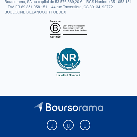
Boursorama, SA au capital de 53 576 889,20 € – RCS Nanterre 351 058 151
– TVA FR 69 351 058 151 – 44 rue Traversière, CS 80134, 92772
BOULOGNE BILLANCOURT CEDEX
Boursorama sur Facebook
Boursorama sur X
Boursorama sur Youtu