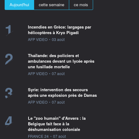
Aujourd'hui
cette semaine
ce mois
1
Incendies en Grèce: largages par
hélicoptères à Kryo Pigadi
information fournie par
AFP VIDEO
•
03 août
2
Thaïlande: des policiers et
ambulances devant un lycée après
une fusillade mortelle
information fournie par
AFP VIDEO
•
07 août
3
Syrie: intervention des secours
après une explosion près de Damas
information fournie par
AFP VIDEO
•
07 août
4
Le "zoo humain" d'Anvers : la
Belgique fait face à la
déshumanisation coloniale
information fournie par
FRANCE 24
•
07 août