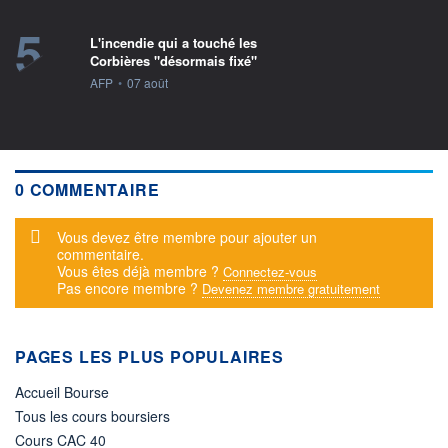
5
L'incendie qui a touché les
Corbières "désormais fixé"
information fournie par
AFP
•
07 août
0 COMMENTAIRE
Message d'alerte
Vous devez être membre pour ajouter un
commentaire.
Vous êtes déjà membre ?
Connectez-vous
Pas encore membre ?
Devenez membre gratuitement
PAGES LES PLUS POPULAIRES
Accueil Bourse
Tous les cours boursiers
Cours CAC 40