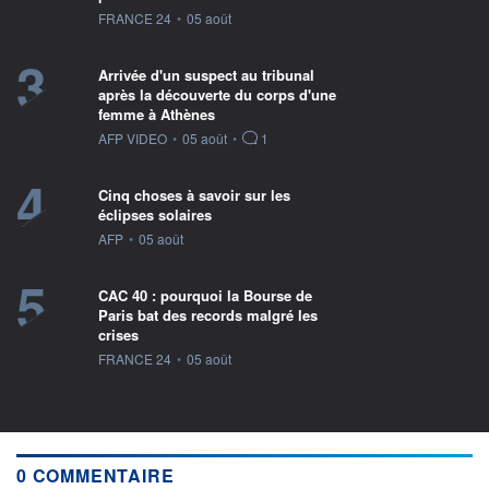
information fournie par
FRANCE 24
•
05 août
3
Arrivée d'un suspect au tribunal
après la découverte du corps d'une
femme à Athènes
information fournie par
AFP VIDEO
•
05 août
•
1
4
Cinq choses à savoir sur les
éclipses solaires
information fournie par
AFP
•
05 août
5
CAC 40 : pourquoi la Bourse de
Paris bat des records malgré les
crises
information fournie par
FRANCE 24
•
05 août
0 COMMENTAIRE