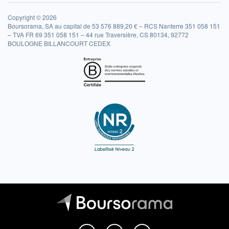
Copyright © 2026
Boursorama, SA au capital de 53 576 889,20 € – RCS Nanterre 351 058 151
– TVA FR 69 351 058 151 – 44 rue Traversière, CS 80134, 92772
BOULOGNE BILLANCOURT CEDEX