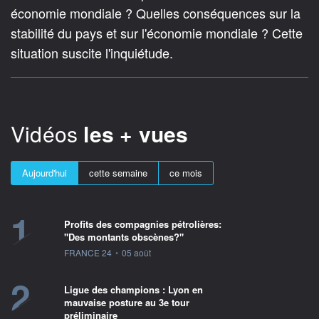
économie mondiale ? Quelles conséquences sur la
stabilité du pays et sur l'économie mondiale ? Cette
situation suscite l'inquiétude.
Vidéos
les + vues
Aujourd'hui
cette semaine
ce mois
1
Profits des compagnies pétrolières:
"Des montants obscènes?"
information fournie par
FRANCE 24
•
05 août
2
Ligue des champions : Lyon en
mauvaise posture au 3e tour
préliminaire