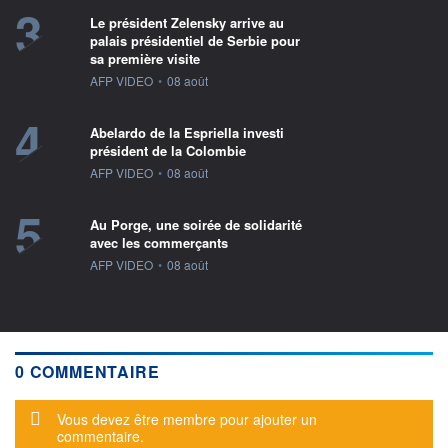
3
Le président Zelensky arrive au
palais présidentiel de Serbie pour
sa première visite
information fournie par
AFP VIDEO
•
08 août
4
Abelardo de la Espriella investi
président de la Colombie
information fournie par
AFP VIDEO
•
08 août
5
Au Porge, une soirée de solidarité
avec les commerçants
information fournie par
AFP VIDEO
•
08 août
0 COMMENTAIRE
Message d'alerte
Vous devez être membre pour ajouter un
commentaire.