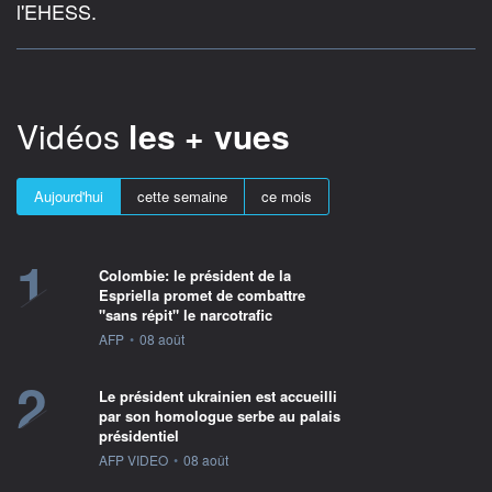
l'EHESS.
Vidéos
les + vues
Aujourd'hui
cette semaine
ce mois
1
Colombie: le président de la
Espriella promet de combattre
"sans répit" le narcotrafic
information fournie par
AFP
•
08 août
2
Le président ukrainien est accueilli
par son homologue serbe au palais
présidentiel
information fournie par
AFP VIDEO
•
08 août