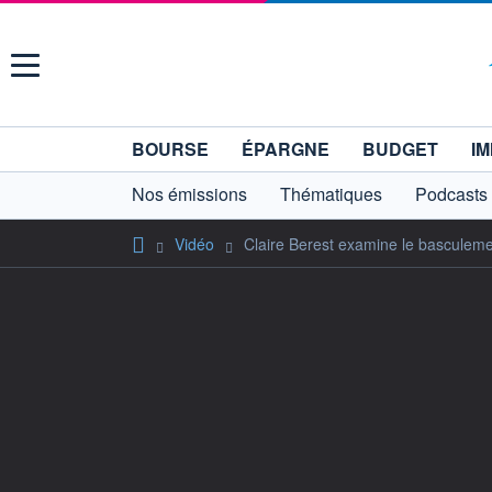
Menu
BOURSE
ÉPARGNE
BUDGET
IM
Nos émissions
Thématiques
Podcasts
Vidéo
Claire Berest examine le basculem