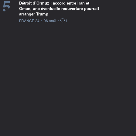
5
Détroit d’Ormuz : accord entre Iran et
Oman, une éventuelle réouverture pourrait
arranger Trump
information fournie par
FRANCE 24
•
06 août
•
1