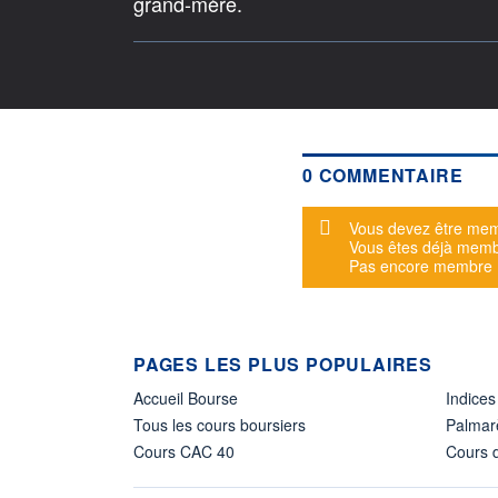
grand-mère.
0 COMMENTAIRE
Message d'alerte
Vous devez être mem
Vous êtes déjà mem
Pas encore membre
PAGES LES PLUS POPULAIRES
Accueil Bourse
Indices
Tous les cours boursiers
Palmar
Cours CAC 40
Cours d