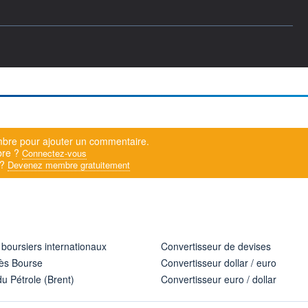
bre pour ajouter un commentaire.
bre ?
Connectez-vous
 ?
Devenez membre gratuitement
 boursiers internationaux
Convertisseur de devises
ès Bourse
Convertisseur dollar / euro
u Pétrole (Brent)
Convertisseur euro / dollar