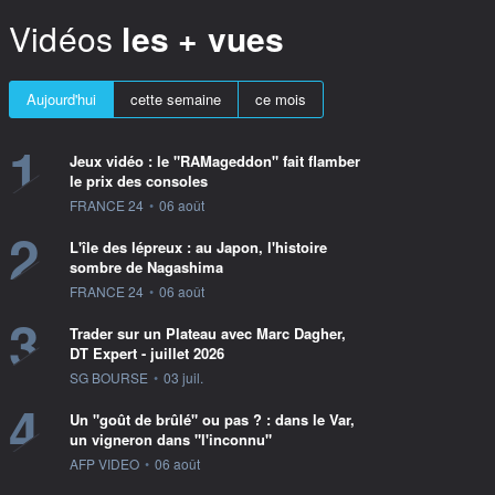
Vidéos
les + vues
Aujourd'hui
cette semaine
ce mois
1
Jeux vidéo : le "RAMageddon" fait flamber
le prix des consoles
information fournie par
FRANCE 24
•
06 août
2
L'île des lépreux : au Japon, l'histoire
sombre de Nagashima
information fournie par
FRANCE 24
•
06 août
3
Trader sur un Plateau avec Marc Dagher,
DT Expert - juillet 2026
information fournie par
SG BOURSE
•
03 juil.
4
Un "goût de brûlé" ou pas ? : dans le Var,
un vigneron dans "l'inconnu"
information fournie par
AFP VIDEO
•
06 août