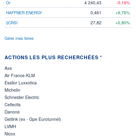
LIMITE À LA
LIMITE À LA
4 240,43
-0,16%
Or
BAISSE
HAUSSE
0,0000
0,0000
0,461
+9,76%
HAFFNER ENERGY
RENDEMENT
PER ESTIMÉ
27,82
+0,80%
2CRSI
ESTIMÉ 2026
2026
-
-
Gérer mes listes
DERNIER
ÉCHANGE
06.08.26 / 22:00:00
ACTIONS LES PLUS RECHERCHÉES *
ÉLIGIBILITÉ
Non éligible
Boursobank
Axa
Air France-KLM
+ PORTEFEUILLE
+ LISTE
Essilor Luxxotica
Michelin
Schneider Electric
Cellectis
Danone
Getlink (ex - Gpe Eurotunnel)
LVMH
Nicox