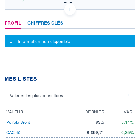
54,8363 EUR
VALEUR INDICATIVE
US5949728613 STRD
DONNÉES TEMPS DIFFÉRÉ
PROFIL
CHIFFRES CLÉS
Politique d'exécution
Cotation sur les autres places
Message d'information
Information non disponible
63,5
63,0
62,5
62,0
MES LISTES
17h40
19h50
OUVERTURE
CLÔTURE VEILLE
Valeurs les plus consultées
62,9900
62,8700
+ HAUT
+ BAS
63,2500
62,1451
VALEUR
DERNIER
VAR.
VOLUME
CAPITAL ÉCHANGÉ
83,5
+5,14%
Pétrole Brent
0
0,00%
8 699,71
+0,35%
CAC 40
VALORISATION