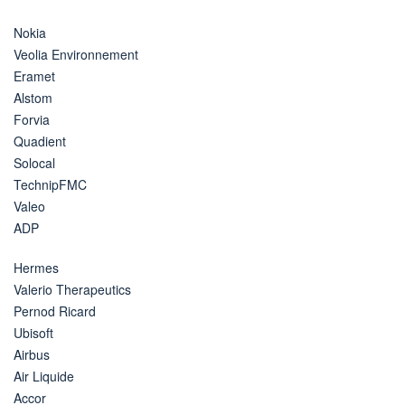
Nokia
Veolia Environnement
Eramet
Alstom
Forvia
Quadient
Solocal
TechnipFMC
Valeo
ADP
Hermes
Valerio Therapeutics
Pernod Ricard
Ubisoft
Airbus
Air Liquide
Accor