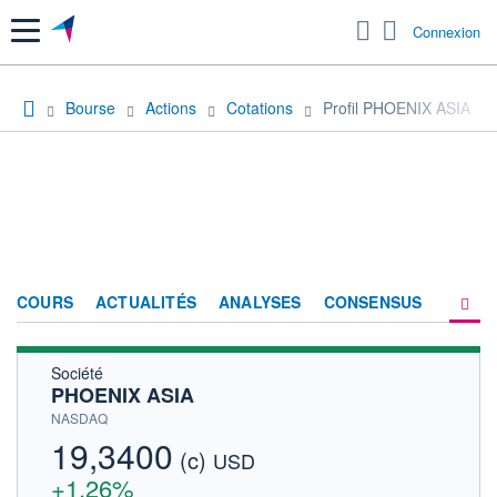
Menu
Connexion
Bourse
Actions
Cotations
Profil PHOENIX ASIA
COURS
ACTUALITÉS
ANALYSES
CONSENSUS
Société
SOCIÉTÉ
PHOENIX ASIA
HISTORIQUE
NASDAQ
19,3400
(c)
ACTIONNAIRES
USD
+1,26%