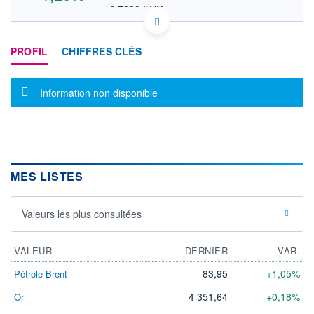
16,7388 EUR
VALEUR INDICATIVE
NASDAQ COMPOSITE
INDICE DE RÉFÉRENCE
KYG7075R1083 PHOE
PROFIL
CHIFFRES CLÉS
DONNÉES TEMPS DIFFÉRÉ
Politique d'exécution
Cotation sur les autres places
Message d'information
Information non disponible
22
21
20
19
MES LISTES
18
17h28
19h26
Valeurs les plus consultées
INDICE DE RÉFÉRENCE
NASDAQ Composite
VALEUR
DERNIER
VAR.
OUVERTURE
CLÔTURE VEILLE
20,1400
19,1000
83,95
+1,05%
Pétrole Brent
+ HAUT
+ BAS
4 351,64
+0,18%
Or
21,0700
19,0100