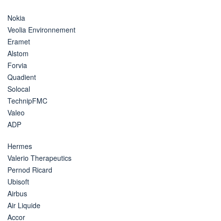
Nokia
Veolia Environnement
Eramet
Alstom
Forvia
Quadient
Solocal
TechnipFMC
Valeo
ADP
Hermes
Valerio Therapeutics
Pernod Ricard
Ubisoft
Airbus
Air Liquide
Accor