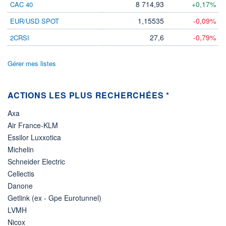
8 714,93
+0,17%
CAC 40
VOLUME
CAPITAL ÉCHANGÉ
0
0,00%
1,15535
-0,09%
EUR/USD SPOT
VALORISATION
4 863 MUSD
27,6
-0,79%
2CRSI
LIMITE À LA
LIMITE À LA
BAISSE
HAUSSE
Gérer mes listes
0,0000
0,0000
RENDEMENT
PER ESTIMÉ
ESTIMÉ 2026
2026
-
-
ACTIONS LES PLUS RECHERCHÉES *
DERNIER
Axa
ÉCHANGE
07.08.26 / 22:00:00
Air France-KLM
Essilor Luxxotica
ÉLIGIBILITÉ
Non éligible
Michelin
Boursobank
Schneider Electric
Cellectis
+ PORTEFEUILLE
+ LISTE
Danone
Getlink (ex - Gpe Eurotunnel)
LVMH
Nicox