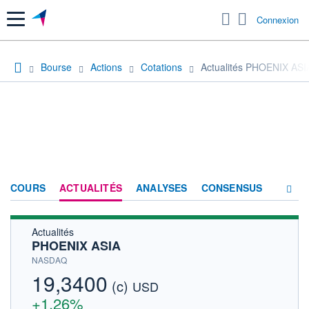
Menu
Connexion
Bourse
Actions
Cotations
Actualités PHOENIX ASI
COURS
ACTUALITÉS
ANALYSES
CONSENSUS
Actualités
SOCIÉTÉ
PHOENIX ASIA
HISTORIQUE
NASDAQ
19,3400
(c)
ACTIONNAIRES
USD
+1,26%