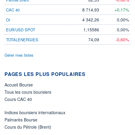
VOLUME
CAPITAL ÉCHANGÉ
0
0,00%
8 714,93
+0,17%
CAC 40
VALORISATION
4 863 MUSD
4 342,26
0,00%
Or
1,15586
0,00%
EUR/USD SPOT
LIMITE À LA
LIMITE À LA
BAISSE
HAUSSE
0,0000
0,0000
74,09
-0,60%
TOTALENERGIES
RENDEMENT
PER ESTIMÉ
ESTIMÉ 2026
2026
Gérer mes listes
-
-
DERNIER
ÉCHANGE
PAGES LES PLUS POPULAIRES
07.08.26 / 22:00:00
Accueil Bourse
ÉLIGIBILITÉ
Non éligible
Tous les cours boursiers
Boursobank
Cours CAC 40
+ PORTEFEUILLE
+ LISTE
Indices boursiers internationaux
Palmarès Bourse
Cours du Pétrole (Brent)