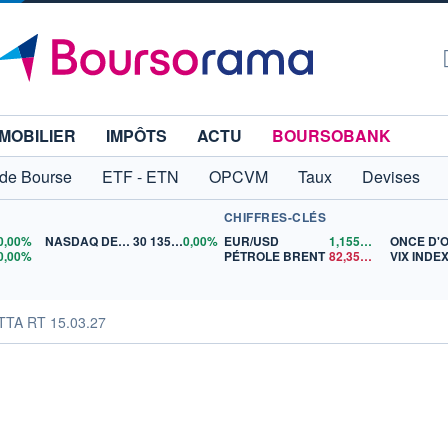
MOBILIER
IMPÔTS
ACTU
BOURSOBANK
 de Bourse
ETF - ETN
OPCVM
Taux
Devises
CHIFFRES-CLÉS
0,00%
NASDAQ DEC26
30 135,00
0,00%
EUR/USD
1,1559
$US
ONCE D'
0,00%
PÉTROLE BRENT
82,35
$US
VIX INDE
OTTA RT 15.03.27