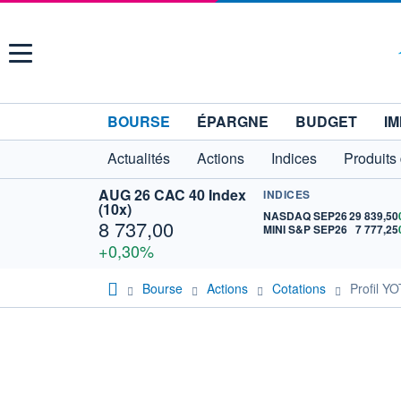
Menu
BOURSE
ÉPARGNE
BUDGET
IM
Actualités
Actions
Indices
Produits
AUG 26 CAC 40 Index
INDICES
(10x)
NASDAQ SEP26
29 839,50
8 737,00
MINI S&P SEP26
7 777,25
+0,30%
Bourse
Actions
Cotations
Profil Y