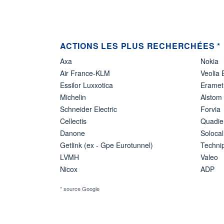
ACTIONS LES PLUS RECHERCHÉES *
Axa
Nokia
Air France-KLM
Veolia
Essilor Luxxotica
Eramet
Michelin
Alstom
Schneider Electric
Forvia
Cellectis
Quadie
Danone
Solocal
Getlink (ex - Gpe Eurotunnel)
Techn
LVMH
Valeo
Nicox
ADP
* source Google