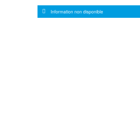
Message d'information
Information non disponible