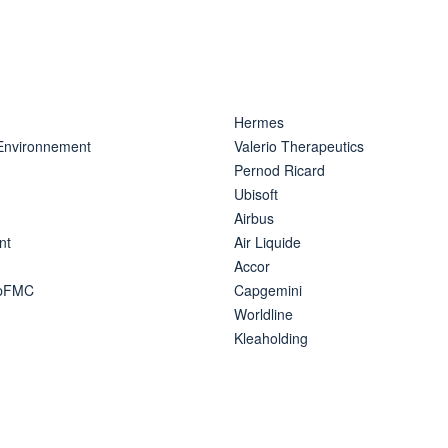
Hermes
 Environnement
Valerio Therapeutics
Pernod Ricard
Ubisoft
Airbus
nt
Air Liquide
Accor
ipFMC
Capgemini
Worldline
Kleaholding