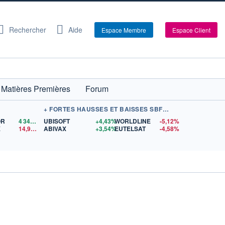
Rechercher
Aide
Espace Membre
Espace Client
Matières Premières
Forum
+ FORTES HAUSSES ET BAISSES SBF 120
OR
4 342,26
$US
UBISOFT
+4,43%
WORLDLINE
-5,12%
X
14,90
$US
ABIVAX
+3,54%
EUTELSAT
-4,58%