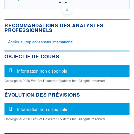
0,0865 EUR
VALEUR INDICATIVE
US98741Y1293 YOTAR
DONNÉES TEMPS DIFFÉRÉ
RECOMMANDATIONS DES ANALYSTES
Politique d'exécution
PROFESSIONNELS
Cotation sur les autres places
> Accès au top consensus international
OUVERTURE
CLÔTURE VEILLE
0,0000
0,1000
+ HAUT
+ BAS
OBJECTIF DE COURS
0,0000
0,0000
VOLUME
CAPITAL ÉCHANGÉ
Message d'information
Information non disponible
0
0,00%
VALORISATION
Copyright © 2026 FactSet Research Systems Inc. All rights reserved.
LIMITE À LA
LIMITE À LA
BAISSE
HAUSSE
ÉVOLUTION DES PRÉVISIONS
0,0000
0,0000
Message d'information
RENDEMENT
PER ESTIMÉ
Information non disponible
ESTIMÉ 2026
2026
-
-
Copyright © 2026 FactSet Research Systems Inc. All rights reserved.
DERNIER
ÉCHANGE
16.10.25 / 15:30:19