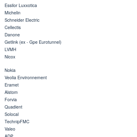
Essilor Luxxotica
Michelin
Schneider Electric
Cellectis
Danone
Getlink (ex - Gpe Eurotunnel)
LVMH
Nicox
Nokia
Veolia Environnement
Eramet
Alstom
Forvia
Quadient
Solocal
TechnipFMC
Valeo
ADP