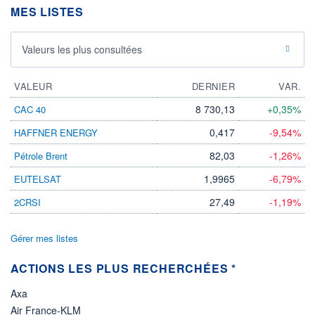
MES LISTES
ÉLIGIBILITÉ
Non éligible
Boursobank
Valeurs les plus consultées
+ PORTEFEUILLE
+ LISTE
VALEUR
DERNIER
VAR.
8 730,13
+0,35%
CAC 40
0,417
-9,54%
HAFFNER ENERGY
82,03
-1,26%
Pétrole Brent
1,9965
-6,79%
EUTELSAT
27,49
-1,19%
2CRSI
Gérer mes listes
ACTIONS LES PLUS RECHERCHÉES *
Axa
Air France-KLM