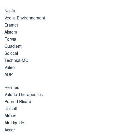
Nokia
Veolia Environnement
Eramet
Alstom
Forvia
Quadient
Solocal
TechnipFMC
Valeo
ADP
Hermes
Valerio Therapeutics
Pernod Ricard
Ubisoft
Airbus
Air Liquide
Accor