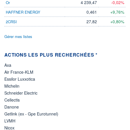
4 239,47
-0,02%
Or
ÉLIGIBILITÉ
0,461
+9,76%
HAFFNER ENERGY
Non éligible
Boursobank
27,82
+0,80%
2CRSI
+ PORTEFEUILLE
+ LISTE
Gérer mes listes
ACTIONS LES PLUS RECHERCHÉES *
Axa
Air France-KLM
Essilor Luxxotica
Michelin
Schneider Electric
Cellectis
Danone
Getlink (ex - Gpe Eurotunnel)
LVMH
Nicox