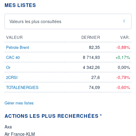
MES LISTES
ÉLIGIBILITÉ
Non éligible
Boursobank
Valeurs les plus consultées
+ PORTEFEUILLE
+ LISTE
VALEUR
DERNIER
VAR.
82,35
-0,88%
Pétrole Brent
8 714,93
+0,17%
CAC 40
4 342,26
0,00%
Or
27,6
-0,79%
2CRSI
74,09
-0,60%
TOTALENERGIES
Gérer mes listes
ACTIONS LES PLUS RECHERCHÉES *
Axa
Air France-KLM