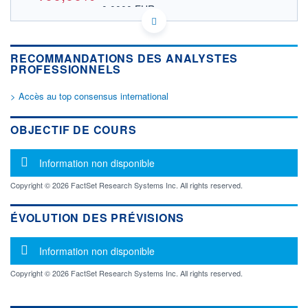
0,0000 EUR
VALEUR INDICATIVE
US94769H4039 WKYN
DONNÉES TEMPS DIFFÉRÉ
RECOMMANDATIONS DES ANALYSTES
Politique d'exécution
PROFESSIONNELS
Cotation sur les autres places
> Accès au top consensus international
OUVERTURE
CLÔTURE VEILLE
0,0000
0,0001
+ HAUT
+ BAS
OBJECTIF DE COURS
0,0000
0,0000
VOLUME
CAPITAL ÉCHANGÉ
Message d'information
Information non disponible
0
0,00%
VALORISATION
Copyright © 2026 FactSet Research Systems Inc. All rights reserved.
LIMITE À LA
LIMITE À LA
BAISSE
HAUSSE
ÉVOLUTION DES PRÉVISIONS
0,0000
0,0000
Message d'information
RENDEMENT
PER ESTIMÉ
Information non disponible
ESTIMÉ 2026
2026
-
-
Copyright © 2026 FactSet Research Systems Inc. All rights reserved.
DERNIER
ÉCHANGE
05.05.26 / 15:37:46