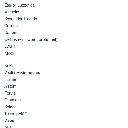
Essilor Luxxotica
Michelin
Schneider Electric
Cellectis
Danone
Getlink (ex - Gpe Eurotunnel)
LVMH
Nicox
Nokia
Veolia Environnement
Eramet
Alstom
Forvia
Quadient
Solocal
TechnipFMC
Valeo
ADP