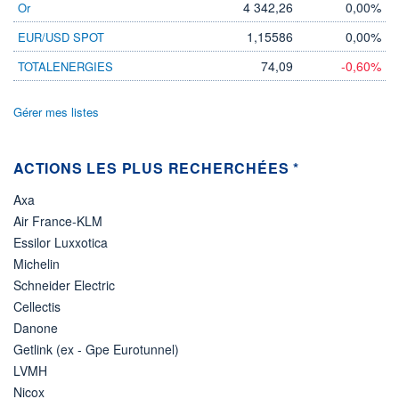
4 342,26
0,00%
Or
ÉLIGIBILITÉ
1,15586
0,00%
EUR/USD SPOT
Non éligible
Boursobank
74,09
-0,60%
TOTALENERGIES
+ PORTEFEUILLE
+ LISTE
Gérer mes listes
ACTIONS LES PLUS RECHERCHÉES *
Axa
Air France-KLM
Essilor Luxxotica
Michelin
Schneider Electric
Cellectis
Danone
Getlink (ex - Gpe Eurotunnel)
LVMH
Nicox