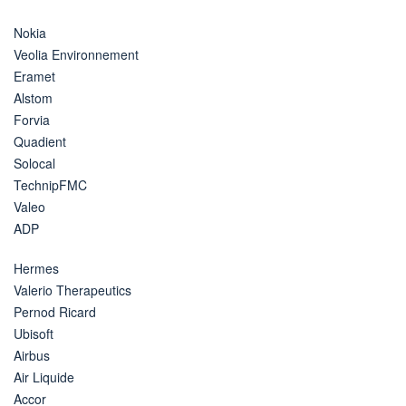
Nokia
Veolia Environnement
Eramet
Alstom
Forvia
Quadient
Solocal
TechnipFMC
Valeo
ADP
Hermes
Valerio Therapeutics
Pernod Ricard
Ubisoft
Airbus
Air Liquide
Accor