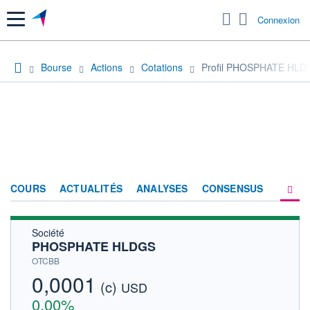
Menu
Connexion
Bourse
Actions
Cotations
Profil PHOSPHATE HLD
COURS
ACTUALITÉS
ANALYSES
CONSENSUS
Société
SOCIÉTÉ
PHOSPHATE HLDGS
HISTORIQUE
OTCBB
0,0001
(c)
ACTIONNAIRES
USD
0,00%