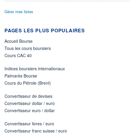
ÉLIGIBILITÉ
Gérer mes listes
Non éligible
Boursobank
PAGES LES PLUS POPULAIRES
+ PORTEFEUILLE
+ LISTE
Accueil Bourse
Tous les cours boursiers
Cours CAC 40
Indices boursiers internationaux
Palmarès Bourse
Cours du Pétrole (Brent)
Convertisseur de devises
Convertisseur dollar / euro
Convertisseur euro / dollar
Convertisseur livres / euro
Convertisseur franc suisse / euro