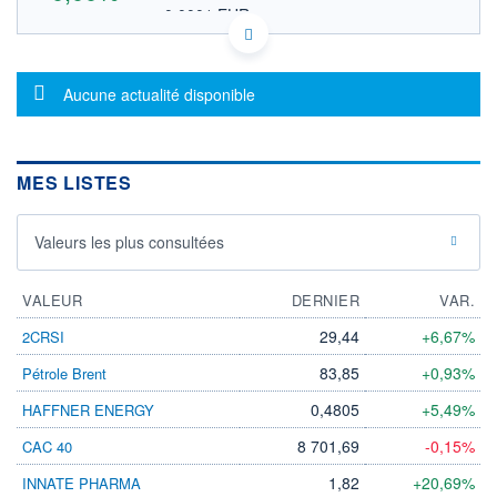
0,0001 EUR
VALEUR INDICATIVE
US71922F1021 PHOS
DONNÉES TEMPS DIFFÉRÉ
Message d'information
Politique d'exécution
Aucune actualité disponible
Cotation sur les autres places
OUVERTURE
CLÔTURE VEILLE
0,0000
0,0001
MES LISTES
+ HAUT
+ BAS
0,0000
0,0000
Valeurs les plus consultées
VOLUME
CAPITAL ÉCHANGÉ
0
0,00%
VALORISATION
VALEUR
DERNIER
VAR.
LIMITE À LA
LIMITE À LA
29,44
+6,67%
2CRSI
BAISSE
HAUSSE
0,0000
0,0000
83,85
+0,93%
Pétrole Brent
RENDEMENT
PER ESTIMÉ
0,4805
+5,49%
HAFFNER ENERGY
ESTIMÉ 2026
2026
-
-
8 701,69
-0,15%
CAC 40
DERNIER
ÉCHANGE
1,82
+20,69%
INNATE PHARMA
06.10.25 / 15:32:08