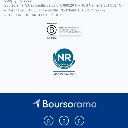
Copyright © 2026
Boursorama, SA au capital de 53 576 889,20 € – RCS Nanterre 351 058 151
– TVA FR 69 351 058 151 – 44 rue Traversière, CS 80134, 92772
BOULOGNE BILLANCOURT CEDEX
Boursorama sur Facebook
Boursorama sur X
Boursorama sur Youtu