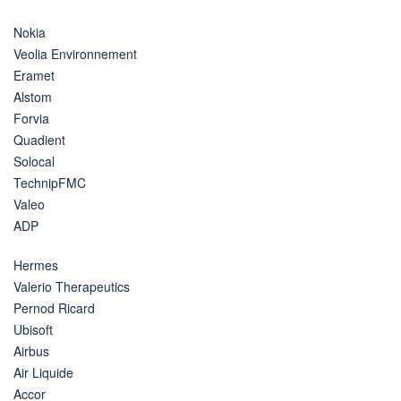
Nokia
Veolia Environnement
Eramet
Alstom
Forvia
Quadient
Solocal
TechnipFMC
Valeo
ADP
Hermes
Valerio Therapeutics
Pernod Ricard
Ubisoft
Airbus
Air Liquide
Accor