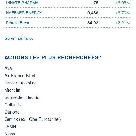
1,75
+16,05%
INNATE PHARMA
ÉLIGIBILITÉ
0,486
+6,70%
HAFFNER ENERGY
Non éligible
Boursobank
84,92
+2,21%
Pétrole Brent
+ PORTEFEUILLE
+ LISTE
Gérer mes listes
ACTIONS LES PLUS RECHERCHÉES *
Axa
Air France-KLM
Essilor Luxxotica
Michelin
Schneider Electric
Cellectis
Danone
Getlink (ex - Gpe Eurotunnel)
LVMH
Nicox