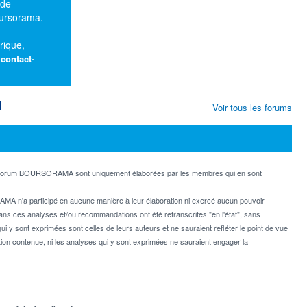
 de
oursorama.
rique,
:
contact-
M
Voir tous les forums
e forum BOURSORAMA sont uniquement élaborées par les membres qui en sont
MA n'a participé en aucune manière à leur élaboration ni exercé aucun pouvoir
dans ces analyses et/ou recommandations ont été retranscrites "en l'état", sans
ui y sont exprimées sont celles de leurs auteurs et ne sauraient refléter le point de vue
on contenue, ni les analyses qui y sont exprimées ne sauraient engager la