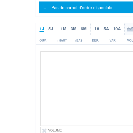
Message d'information
Pas de carnet d'ordre disponible
1J
5J
1M
3M
6M
1A
5A
10A
OUV.
+HAUT
+BAS
DER.
VAR.
VOL
VOLUME