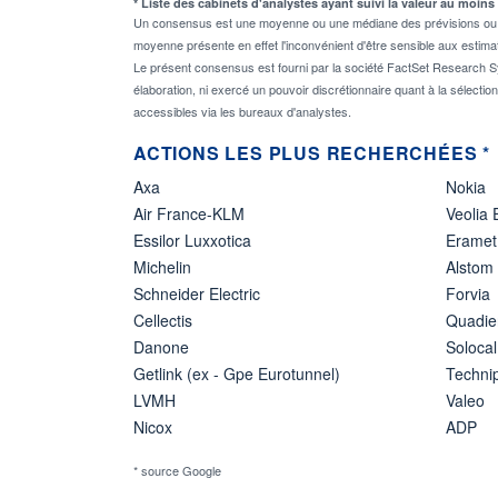
* Liste des cabinets d'analystes ayant suivi la valeur au moins
Un consensus est une moyenne ou une médiane des prévisions ou des
moyenne présente en effet l'inconvénient d'être sensible aux estima
Le présent consensus est fourni par la société FactSet Research Sy
élaboration, ni exercé un pouvoir discrétionnaire quant à la sélectio
accessibles via les bureaux d'analystes.
ACTIONS LES PLUS RECHERCHÉES *
Axa
Nokia
Air France-KLM
Veolia
Essilor Luxxotica
Eramet
Michelin
Alstom
Schneider Electric
Forvia
Cellectis
Quadie
Danone
Solocal
Getlink (ex - Gpe Eurotunnel)
Techn
LVMH
Valeo
Nicox
ADP
* source Google