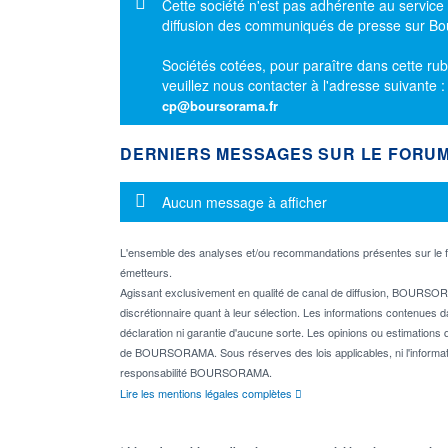
Message d'information
Cette société n'est pas adhérente au service
diffusion des communiqués de presse sur B
Sociétés cotées, pour paraître dans cette rub
veuillez nous contacter à l'adresse suivante 
cp@boursorama.fr
DERNIERS MESSAGES SUR LE FORU
Message d'information
Aucun message à afficher
L'ensemble des analyses et/ou recommandations présentes sur l
émetteurs.
Agissant exclusivement en qualité de canal de diffusion, BOURSORA
discrétionnaire quant à leur sélection. Les informations contenues 
déclaration ni garantie d'aucune sorte. Les opinions ou estimations q
de BOURSORAMA. Sous réserves des lois applicables, ni l'informati
responsabilité BOURSORAMA.
Lire les mentions légales complètes