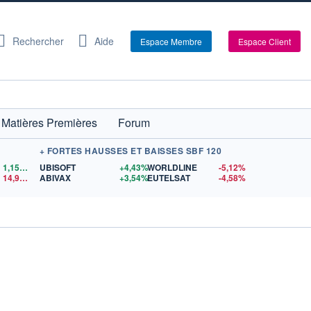
Rechercher
Aide
Espace Membre
Espace Client
Matières Premières
Forum
+ FORTES HAUSSES ET BAISSES SBF 120
1,1559
$US
UBISOFT
+4,43%
WORLDLINE
-5,12%
14,90
$US
ABIVAX
+3,54%
EUTELSAT
-4,58%