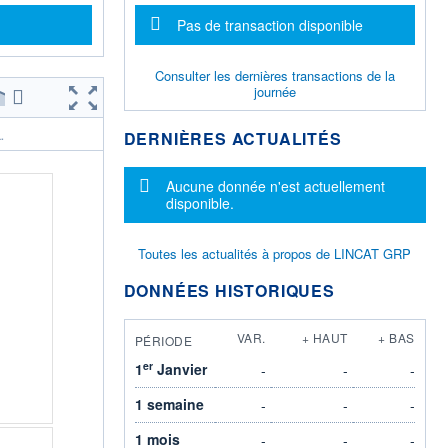
Message d'information
Pas de transaction disponible
Consulter les dernières transactions de la
journée
DERNIÈRES ACTUALITÉS
.
Message d'information
Aucune donnée n'est actuellement
disponible.
Toutes les actualités à propos de LINCAT GRP
DONNÉES HISTORIQUES
VAR.
+ HAUT
+ BAS
PÉRIODE
er
1
Janvier
-
-
-
1 semaine
-
-
-
1 mois
-
-
-