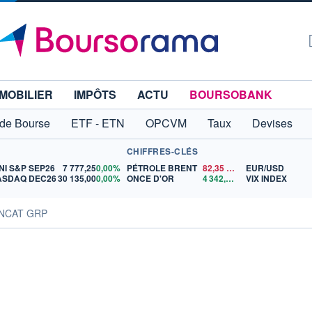
MOBILIER
IMPÔTS
ACTU
BOURSOBANK
 de Bourse
ETF - ETN
OPCVM
Taux
Devises
CHIFFRES-CLÉS
NI S&P SEP26
7 777,25
0,00%
PÉTROLE BRENT
82,35
$US
EUR/USD
ASDAQ DEC26
30 135,00
0,00%
ONCE D'OR
4 342,26
$US
VIX INDEX
INCAT GRP