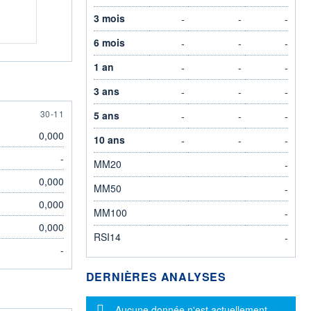
3 mois
-
-
-
6 mois
-
-
-
1 an
-
-
-
3 ans
-
-
-
30 NOVEMBER
30-11
5 ans
-
-
-
0,000
10 ans
-
-
-
-
MM20
-
0,000
MM50
-
0,000
MM100
-
0,000
RSI14
-
-
DERNIÈRES ANALYSES
Message d'information
Aucune donnée n'est actuellement