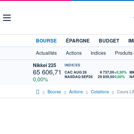
Menu
BOURSE
ÉPARGNE
BUDGET
IM
Actualités
Actions
Indices
Produits
Nikkei 225
INDICES
65 606,71
CAC AUG 26
8 737,00
+0,30%
MI
NASDAQ SEP26
29 839,50
0,00%
N
0,00%
Bourse
Actions
Cotations
Cours L