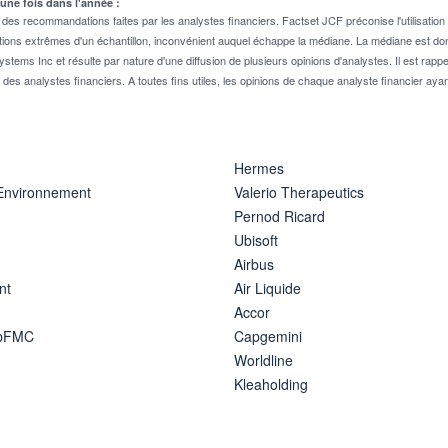
 une fois dans l'année :
 recommandations faites par les analystes financiers. Factset JCF préconise l'utilisation 
tions extrêmes d'un échantillon, inconvénient auquel échappe la médiane. La médiane est donc
stems Inc et résulte par nature d'une diffusion de plusieurs opinions d'analystes. Il est 
n des analystes financiers. A toutes fins utiles, les opinions de chaque analyste financier aya
Hermes
 Environnement
Valerio Therapeutics
Pernod Ricard
Ubisoft
Airbus
nt
Air Liquide
Accor
ipFMC
Capgemini
Worldline
Kleaholding