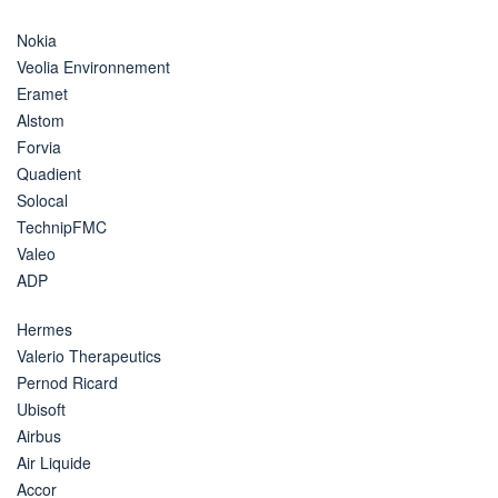
Nokia
Veolia Environnement
Eramet
Alstom
Forvia
Quadient
Solocal
TechnipFMC
Valeo
ADP
Hermes
Valerio Therapeutics
Pernod Ricard
Ubisoft
Airbus
Air Liquide
Accor