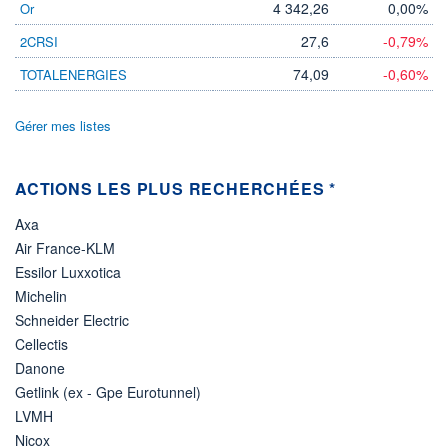
4 342,26
0,00%
Or
ÉLIGIBILITÉ
27,6
-0,79%
2CRSI
Non éligible
Boursobank
74,09
-0,60%
TOTALENERGIES
+ PORTEFEUILLE
+ LISTE
Gérer mes listes
ACTIONS LES PLUS RECHERCHÉES *
Axa
Air France-KLM
Essilor Luxxotica
Michelin
Schneider Electric
Cellectis
Danone
Getlink (ex - Gpe Eurotunnel)
LVMH
Nicox