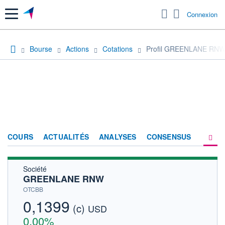
Menu
Connexion
Bourse
Actions
Cotations
Profil GREENLANE RN
COURS
ACTUALITÉS
ANALYSES
CONSENSUS
Société
SOCIÉTÉ
GREENLANE RNW
HISTORIQUE
OTCBB
0,1399
(c)
ACTIONNAIRES
USD
0,00%