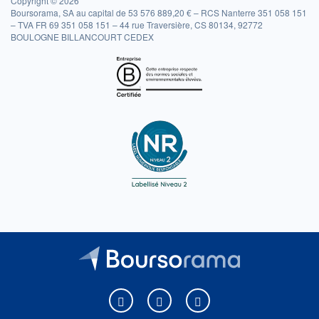
Copyright © 2026
Boursorama, SA au capital de 53 576 889,20 € – RCS Nanterre 351 058 151
– TVA FR 69 351 058 151 – 44 rue Traversière, CS 80134, 92772
BOULOGNE BILLANCOURT CEDEX
Boursorama sur Facebook
Boursorama sur X
Boursorama sur Youtu