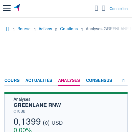
Menu
Connexion
Bourse
Actions
Cotations
Analyses GREENLANE
COURS
ACTUALITÉS
ANALYSES
CONSENSUS
Analyses
SOCIÉTÉ
GREENLANE RNW
HISTORIQUE
OTCBB
0,1399
(c)
ACTIONNAIRES
USD
0,00%