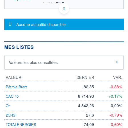
0,1211 EUR
VALEUR INDICATIVE
CA3953321096 GRNWF
DONNÉES TEMPS DIFFÉRÉ
Message d'information
Politique d'exécution
Aucune actualité disponible
Cotation sur les autres places
OUVERTURE
CLÔTURE VEILLE
0,0000
0,1399
MES LISTES
+ HAUT
+ BAS
0,0000
0,0000
Valeurs les plus consultées
VOLUME
CAPITAL ÉCHANGÉ
0
0,00%
VALORISATION
VALEUR
DERNIER
VAR.
LIMITE À LA
LIMITE À LA
82,35
-0,88%
Pétrole Brent
BAISSE
HAUSSE
0,0000
0,0000
8 714,93
+0,17%
CAC 40
RENDEMENT
PER ESTIMÉ
4 342,26
0,00%
Or
ESTIMÉ 2026
2026
-
-
27,6
-0,79%
2CRSI
DERNIER
ÉCHANGE
74,09
-0,60%
TOTALENERGIES
06.08.26 / 21:40:21