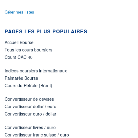
ÉLIGIBILITÉ
Gérer mes listes
Non éligible
Boursobank
PAGES LES PLUS POPULAIRES
+ PORTEFEUILLE
+ LISTE
Accueil Bourse
Tous les cours boursiers
Cours CAC 40
Indices boursiers internationaux
Palmarès Bourse
Cours du Pétrole (Brent)
Convertisseur de devises
Convertisseur dollar / euro
Convertisseur euro / dollar
Convertisseur livres / euro
Convertisseur franc suisse / euro