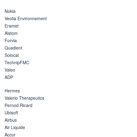
Nokia
Veolia Environnement
Eramet
Alstom
Forvia
Quadient
Solocal
TechnipFMC
Valeo
ADP
Hermes
Valerio Therapeutics
Pernod Ricard
Ubisoft
Airbus
Air Liquide
Accor