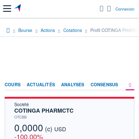
Menu
Connexion
Bourse
Actions
Cotations
Profil COTINGA PHAR
COURS
ACTUALITÉS
ANALYSES
CONSENSUS
Société
SOCIÉTÉ
COTINGA PHARMCTC
HISTORIQUE
OTCBB
0,0000
(c)
ACTIONNAIRES
USD
-100,00%