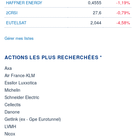
0,4555
-1,19%
HAFFNER ENERGY
ÉLIGIBILITÉ
27,6
-0,79%
2CRSI
Non éligible
Boursobank
2,044
-4,58%
EUTELSAT
+ PORTEFEUILLE
+ LISTE
Gérer mes listes
ACTIONS LES PLUS RECHERCHÉES *
Axa
Air France-KLM
Essilor Luxxotica
Michelin
Schneider Electric
Cellectis
Danone
Getlink (ex - Gpe Eurotunnel)
LVMH
Nicox