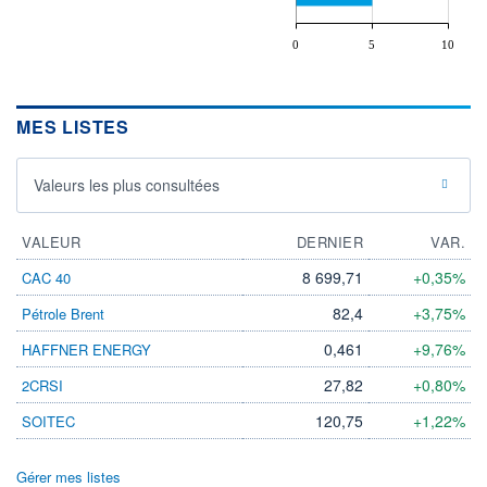
0
5
10
MES LISTES
Valeurs les plus consultées
VALEUR
DERNIER
VAR.
8 699,71
+0,35%
CAC 40
82,4
+3,75%
Pétrole Brent
0,461
+9,76%
HAFFNER ENERGY
27,82
+0,80%
2CRSI
120,75
+1,22%
SOITEC
Gérer mes listes