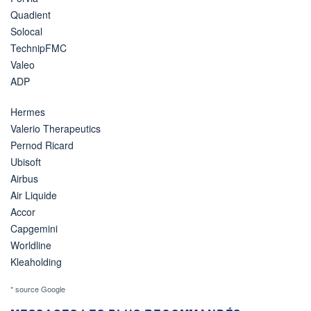
Quadient
Solocal
TechnipFMC
Valeo
ADP
Hermes
Valerio Therapeutics
Pernod Ricard
Ubisoft
Airbus
Air Liquide
Accor
Capgemini
Worldline
Kleaholding
* source Google