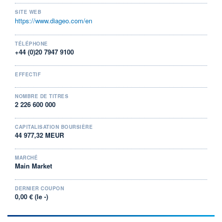
LIMITE À LA
LIMITE À LA
SITE WEB
BAISSE
HAUSSE
https://www.diageo.com/en
36,731
48,553
RENDEMENT
PER ESTIMÉ
ESTIMÉ 2026
2026
TÉLÉPHONE
-
-
+44 (0)20 7947 9100
DERNIER
DATE
DIVIDENDE
DERNIER
EFFECTIF
DIVIDENDE
0,00 EUR
-
NOMBRE DE TITRES
PROCHAIN
2 226 600 000
DIVIDENDE
-
CAPITALISATION BOURSIÈRE
ÉLIGIBILITÉ
44 977,32 MEUR
Non éligible
Boursobank
MARCHÉ
Main Market
+ PORTEFEUILLE
+ LISTE
DERNIER COUPON
0,00 € (le -)