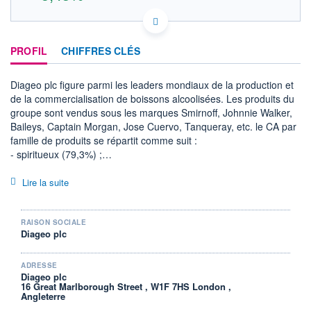
GB0002374006 GUI
DONNÉES TEMPS DIFFÉRÉ
PROFIL
CHIFFRES CLÉS
Politique d'exécution
Cotation sur les autres places
Diageo plc figure parmi les leaders mondiaux de la production et
22
de la commercialisation de boissons alcoolisées. Les produits du
groupe sont vendus sous les marques Smirnoff, Johnnie Walker,
21
Baileys, Captain Morgan, Jose Cuervo, Tanqueray, etc. le CA par
20
famille de produits se répartit comme suit :
19
- spiritueux (79,3%) ;
18
- bières (16,1%) ;
11h55
14h44
17h33
- boissons prêt-à-boire (3,5%) ;
Lire la suite
- autres (1,1%).
OUVERTURE
CLÔTURE VEILLE
La répartition géographique du CA est la suivante : Europe
19,435
19,160
(23,8%), Amérique du Nord (39,4%), Asie-Pacifique (18%),
RAISON SOCIALE
+ HAUT
+ BAS
Diageo plc
21,110
19,080
Amérique latine et Caraïbes (9,1%), Afrique (9,1%) et autres
(0,6%).
VOLUME
CAPITAL ÉCHANGÉ
ADRESSE
478 346
0,02%
Diageo plc
16 Great Marlborough Street , W1F 7HS London ,
VALORISATION
DERNIER ÉCHANGE
Angleterre
44 977 MEUR
06.08.26 / 17:35:54