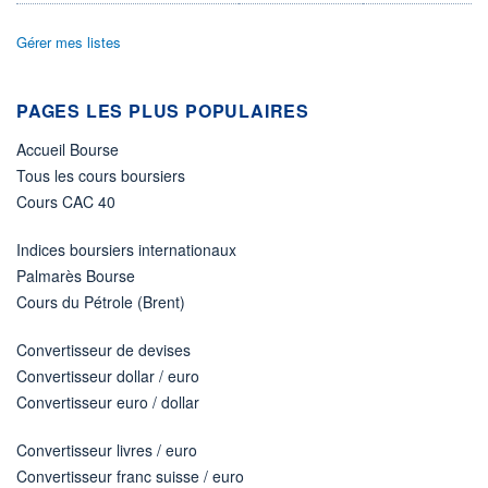
DIVIDENDE
0,00 EUR
-
Gérer mes listes
PROCHAIN
DIVIDENDE
-
PAGES LES PLUS POPULAIRES
ÉLIGIBILITÉ
Non éligible
Accueil Bourse
Boursobank
Tous les cours boursiers
Cours CAC 40
+ PORTEFEUILLE
+ LISTE
Indices boursiers internationaux
Palmarès Bourse
Cours du Pétrole (Brent)
Convertisseur de devises
Convertisseur dollar / euro
Convertisseur euro / dollar
Convertisseur livres / euro
Convertisseur franc suisse / euro