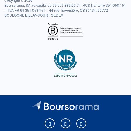
Copyright © 2026
Boursorama, SA au capital de 53 576 889,20 € – RCS Nanterre 351 058 151
– TVA FR 69 351 058 151 – 44 rue Traversière, CS 80134, 92772
BOULOGNE BILLANCOURT CEDEX
Boursorama sur Facebook
Boursorama sur X
Boursorama sur Youtu