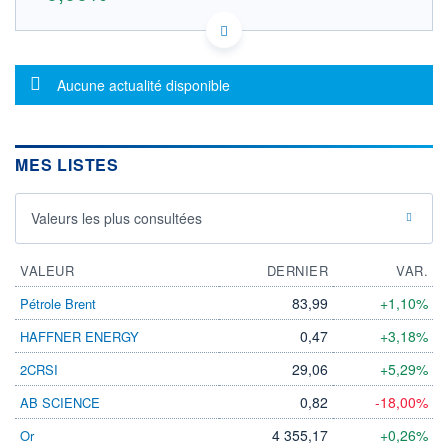
GB0002374006 GUI
DONNÉES TEMPS DIFFÉRÉ
Politique d'exécution
Message d'information
Aucune actualité disponible
Cotation sur les autres places
OUVERTURE
CLÔTURE VEILLE
0,000
20,890
MES LISTES
+ HAUT
+ BAS
0,000
0,000
Valeurs les plus consultées
VOLUME
CAPITAL ÉCHANGÉ
0
0,00%
VALORISATION
DERNIER ÉCHANGE
VALEUR
DERNIER
VAR.
46 514 MEUR
07.08.26 / 17:35:54
83,99
+1,10%
Pétrole Brent
LIMITE À LA
LIMITE À LA
BAISSE
HAUSSE
0,47
+3,18%
HAFFNER ENERGY
36,731
48,553
29,06
+5,29%
2CRSI
RENDEMENT
PER ESTIMÉ
ESTIMÉ 2026
2026
-
-
0,82
-18,00%
AB SCIENCE
DERNIER
DATE
4 355,17
+0,26%
Or
DIVIDENDE
DERNIER