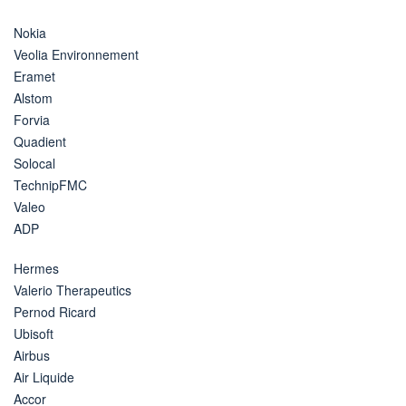
Nokia
Veolia Environnement
Eramet
Alstom
Forvia
Quadient
Solocal
TechnipFMC
Valeo
ADP
Hermes
Valerio Therapeutics
Pernod Ricard
Ubisoft
Airbus
Air Liquide
Accor