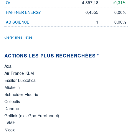
DIVIDENDE
4 357,18
+0,31%
Or
0,00 EUR
-
0,4555
0,00%
HAFFNER ENERGY
PROCHAIN
DIVIDENDE
1
0,00%
AB SCIENCE
-
ÉLIGIBILITÉ
Gérer mes listes
Non éligible
Boursobank
ACTIONS LES PLUS RECHERCHÉES *
+ PORTEFEUILLE
+ LISTE
Axa
Air France-KLM
Essilor Luxxotica
Michelin
Schneider Electric
Cellectis
Danone
Getlink (ex - Gpe Eurotunnel)
LVMH
Nicox