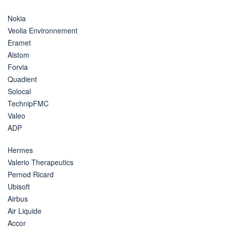
Nokia
Veolia Environnement
Eramet
Alstom
Forvia
Quadient
Solocal
TechnipFMC
Valeo
ADP
Hermes
Valerio Therapeutics
Pernod Ricard
Ubisoft
Airbus
Air Liquide
Accor