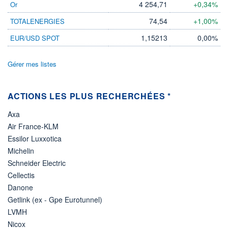
4 254,71
+0,34%
Or
LIMITE À LA
LIMITE À LA
BAISSE
HAUSSE
74,54
+1,00%
TOTALENERGIES
0,000
0,000
1,15213
0,00%
EUR/USD SPOT
RENDEMENT
PER ESTIMÉ
ESTIMÉ 2026
2026
-
-
Gérer mes listes
DERNIER
DATE
DIVIDENDE
DERNIER
DIVIDENDE
0,00 EUR
-
ACTIONS LES PLUS RECHERCHÉES *
PROCHAIN
DIVIDENDE
Axa
-
Air France-KLM
ÉLIGIBILITÉ
Essilor Luxxotica
Non éligible
Boursobank
Michelin
Schneider Electric
+ PORTEFEUILLE
+ LISTE
Cellectis
Danone
Getlink (ex - Gpe Eurotunnel)
LVMH
Nicox