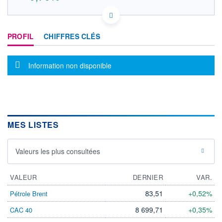
AU000000NHC7 OD8
DONNÉES TEMPS RÉEL
PROFIL
CHIFFRES CLÉS
Politique d'exécution
Cotation sur les autres places
Message d'information
Information non disponible
3,17
3,16
3,15
3,14
3,13
MES LISTES
14h05
16h00
OUVERTURE
CLÔTURE VEILLE
0,000
3,140
Valeurs les plus consultées
+ HAUT
+ BAS
0,000
3,164
VALEUR
DERNIER
VAR.
VOLUME
CAPITAL ÉCHANGÉ
83,51
+0,52%
Pétrole Brent
287
0,00%
VALORISATION
DERNIER ÉCHANGE
8 699,71
+0,35%
CAC 40
06.08.26 / 17:56:20